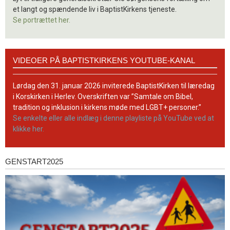
et langt og spændende liv i BaptistKirkens tjeneste.
Se portrættet her.
Videoer
VIDEOER PÅ BAPTISTKIRKENS YOUTUBE-KANAL
på
BaptistKirkens
YouTube-
Lørdag den 31. januar 2026 inviterede BaptistKirken til læredag
kanal
i Korskirken i Herlev. Overskriften var ”Samtale om Bibel,
tradition og inklusion i kirkens møde med LGBT+ personer.”
Se enkelte eller alle indlæg i denne playliste på YouTube ved at
klikke her.
GENSTART2025
Genstart2025