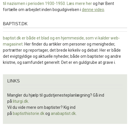
til nazismen i perioden 1930-1950. Læs mere
her
og hør Bent
fortælle om arbejdet inden bogudgivelsen i
denne video
.
BAPTIST.DK
baptist.dk
baptist.dk er både et blad og en
hjemmeside, som vi kalder web-
magasinet
. Her finder du artikler om personer og menigheder,
portrætter og reportager, det brede kirkeliv og debat. Her er både
det evigtgyldige og aktuelle nyheder, både om baptister og andre
kristne, og samfundet generelt. Det er en guldgrube at grave i.
Links
LINKS
Mangler du hjælp til gudstjenesteplanlægning? Gå ind
på
liturgi.dk
.
Vil du vide mere om baptister? Kig ind
på
baptisthistorie.dk
og
anabaptist.dk
.