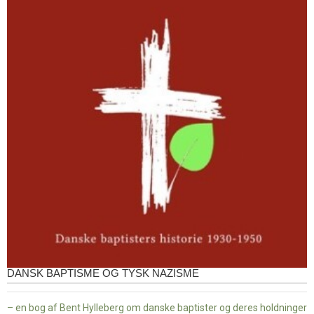
DANSK BAPTISME OG TYSK NAZISME
– en bog af Bent Hylleberg om danske baptister og deres holdninger