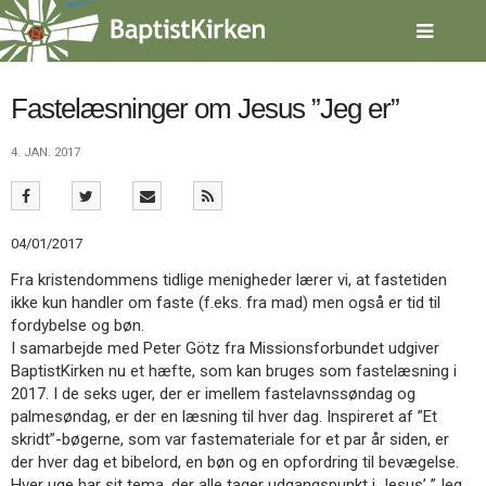
Spring
menu
over
og
gå
Fastelæsninger om Jesus ”Jeg er”
til
indhold
Vend
4. JAN. 2017
tilbage
til
forsiden
Gå
1.0:
Forside
04/01/2017
til
2.0:
Nyheder
Fra kristendommens tidlige menigheder lærer vi, at fastetiden
vores
3.0:
Kalender
ikke kun handler om faste (f.eks. fra mad) men også er tid til
guide
4.0:
Inspiration
fordybelse og bøn.
for
5.0:
Værktøjskassen
I samarbejde med Peter Götz fra Missionsforbundet udgiver
tilgængelighed
6.0:
Mission
BaptistKirken nu et hæfte, som kan bruges som fastelæsning i
7.0:
Om
2017. I de seks uger, der er imellem fastelavnssøndag og
BaptistKirken
palmesøndag, er der en læsning til hver dag. Inspireret af ”Et
8.0:
Kontakt
skridt”-bøgerne, som var fastemateriale for et par år siden, er
9.0:
Forside
der hver dag et bibelord, en bøn og en opfordring til bevægelse.
10.0:
Nyheder
Hver uge har sit tema, der alle tager udgangspunkt i Jesus’ ”Jeg