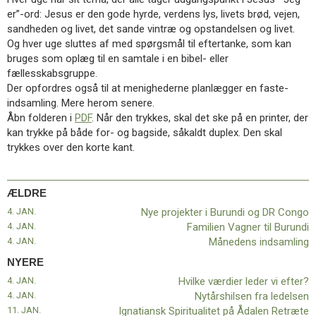
11.0:
Kalender
er”-ord: Jesus er den gode hyrde, verdens lys, livets brød, vejen,
12.0:
Inspiration
sandheden og livet, det sande vintræ og opstandelsen og livet.
13.0:
Værktøjskassen
Og hver uge sluttes af med spørgsmål til eftertanke, som kan
14.0:
Mission
bruges som oplæg til en samtale i en bibel- eller
15.0:
Om
fællesskabsgruppe.
BaptistKirken
Der opfordres også til at menighederne planlægger en faste-
16.0:
Kontakt
indsamling. Mere herom senere.
Åbn folderen i
PDF
. Når den trykkes, skal det ske på en printer, der
Næste
kan trykke på både for- og bagside, såkaldt duplex. Den skal
indlæg:
trykkes over den korte kant.
Hvilke
værdier
leder
vi
ÆLDRE
efter?
4. JAN.
Nye projekter i Burundi og DR Congo
Forrige
4. JAN.
Familien Vagner til Burundi
indlæg:
4. JAN.
Månedens indsamling
Nye
NYERE
projekter
4. JAN.
Hvilke værdier leder vi efter?
i
4. JAN.
Nytårshilsen fra ledelsen
Burundi
11. JAN.
Ignatiansk Spiritualitet på Ådalen Retræte
og