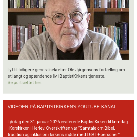
Lyt til tidligere generalsekretær Ole Jørgensens fortælling om
et langt og spændende liv i BaptistKirkens tjeneste.
Se portrættet her.
Videoer
VIDEOER PÅ BAPTISTKIRKENS YOUTUBE-KANAL
på
BaptistKirkens
YouTube-
Lørdag den 31. januar 2026 inviterede BaptistKirken til læredag
kanal
i Korskirken i Herlev. Overskriften var ”Samtale om Bibel,
tradition og inklusion i kirkens møde med LGBT+ personer.”