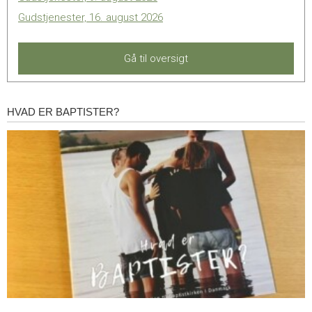
Gudstjenester, 16. august 2026
Gå til oversigt
HVAD ER BAPTISTER?
Hvad
er
baptister?