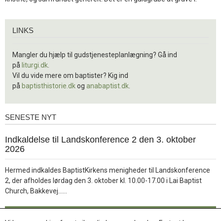
Links
LINKS
Mangler du hjælp til gudstjenesteplanlægning? Gå ind
på
liturgi.dk
.
Vil du vide mere om baptister? Kig ind
på
baptisthistorie.dk
og
anabaptist.dk
.
SENESTE NYT
Seneste
nyt
1.
Indkaldelse til Landskonference 2 den 3. oktober
jul.
2026
2026
Hermed indkaldes BaptistKirkens menigheder til Landskonference
2, der afholdes lørdag den 3. oktober kl. 10.00-17.00 i Lai Baptist
Læs
Church, Bakkevej……
mere
Læs mere