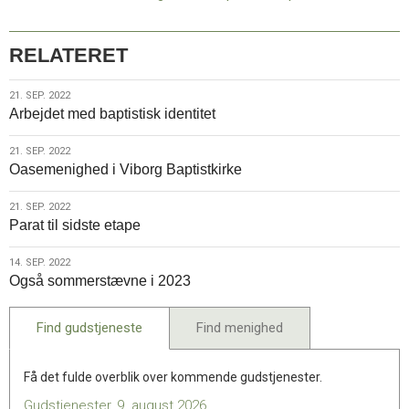
DR
Congo
RELATERET
21.
21. SEP. 2022
Arbejdet med baptistisk identitet
sep.
2022
21.
21. SEP. 2022
Oasemenighed i Viborg Baptistkirke
sep.
2022
21.
21. SEP. 2022
Parat til sidste etape
sep.
2022
14.
14. SEP. 2022
Også sommerstævne i 2023
sep.
2022
Find gudstjeneste
Find menighed
Få det fulde overblik over kommende gudstjenester.
Gudstjenester, 9. august 2026