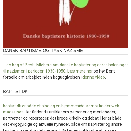
DANSK BAPTISME OG TYSK NAZISME
– en bog af Bent Hylleberg om danske baptister og deres holdninger
til nazismen i perioden 1930-1950. Læs mere
her
og hør Bent
fortælle om arbejdet inden bogudgivelsen i
denne video
.
BAPTIST.DK
baptist.dk
baptist.dk er både et blad og en
hjemmeside, som vi kalder web-
magasinet
. Her finder du artikler om personer og menigheder,
portrætter og reportager, det brede kirkeliv og debat. Her er både
det evigtgyldige og aktuelle nyheder, både om baptister og andre
kristne, og samfundet generelt. Det er en guldgrube at grave i.