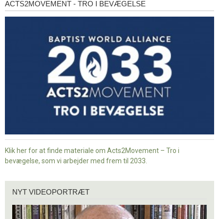
ACTS2MOVEMENT - TRO I BEVÆGELSE
Acts2Movement
-
Tro
i
bevægelse
Klik her for at finde materiale om Acts2Movement – Tro i
bevægelse, som vi arbejder med frem til 2033.
Nyt
NYT VIDEOPORTRÆT
videoportræt