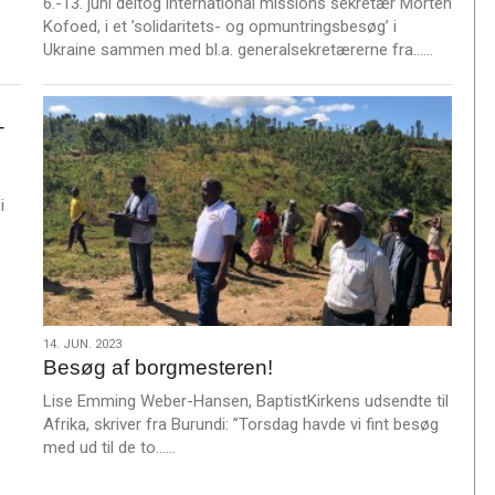
6.-13. juni deltog international missions sekretær Morten
Kofoed, i et ’solidaritets- og opmuntringsbesøg’ i
L
Ukraine sammen med bl.a. generalsekretærerne fra……
æ
s
m
-
e
r
e
i
14.
14. JUN. 2023
Besøg af borgmesteren!
jun.
2023
Lise Emming Weber-Hansen, BaptistKirkens udsendte til
Afrika, skriver fra Burundi: ”Torsdag havde vi fint besøg
L
med ud til de to……
æ
s