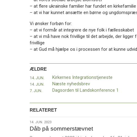
11.0:
Kalender
– at flere ukrainske familier har fundet en kirkefamili
12.0:
Inspiration
– at vi har kunnet ansætte en børne og ungdomspræ
13.0:
Værktøjskassen
14.0:
Mission
Vi ønsker forbøn for:
15.0:
Om
– at vi formår at integrere de nye folk i fællesskabet
BaptistKirken
– at vi må have nok frivillige til det arbejde, der ligge
16.0:
Kontakt
frivillige
– at Gud må hjælpe os i processen for at kunne udvid
Næste
indlæg:
Retssag
ÆLDRE
mod
dansk
Kirkernes Integrationstjeneste
14. JUN.
statsborger
Næste nyhedsbrev
14. JUN.
fortsætter
Dagsorden til Landskonference 1
7. JUN.
i
Rwanda
Forrige
indlæg:
RELATERET
Kirkernes
Integrationstjeneste
14.
14. JUN. 2023
Dåb på sommerstævnet
jun.
2023