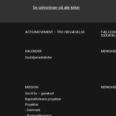
Se oplysninger på alle kirker
ACTS2MOVEMENT – TRO I BEVÆGELSE
FÆLLESER
IDÉKATA
KALENDER
MENIGHE
Gudstjenestetider
MISSION
MENIGHE
Giv til liv – gavekort
BaptistKirkens projekter
Projekter
Danmark
Burma/Myanmar