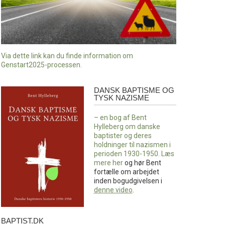
Via dette link kan du finde information om
Genstart2025-processen.
DANSK BAPTISME OG
Dansk
TYSK NAZISME
baptisme
og
– en bog af Bent
tysk
Hylleberg om danske
nazisme
baptister og deres
holdninger til nazismen i
perioden 1930-1950. Læs
mere
her
og hør Bent
fortælle om arbejdet
inden bogudgivelsen i
denne video
.
BAPTIST.DK
baptist.dk