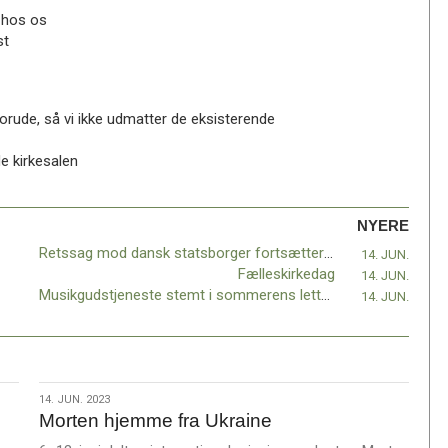
e hos os
st
r forude, så vi ikke udmatter de eksisterende
e kirkesalen
NYERE
Retssag mod dansk statsborger fortsætter i Rwanda
14. JUN.
Fælleskirkedag
14. JUN.
Musikgudstjeneste stemt i sommerens lette og lyse grundtone
14. JUN.
14.
14. JUN. 2023
Morten hjemme fra Ukraine
jun.
2023