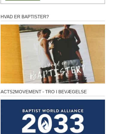
HVAD ER BAPTISTER?
Hvad
er
baptister?
ACTS2MOVEMENT - TRO I BEVÆGELSE
Acts2Movement
-
Tro
i
bevægelse