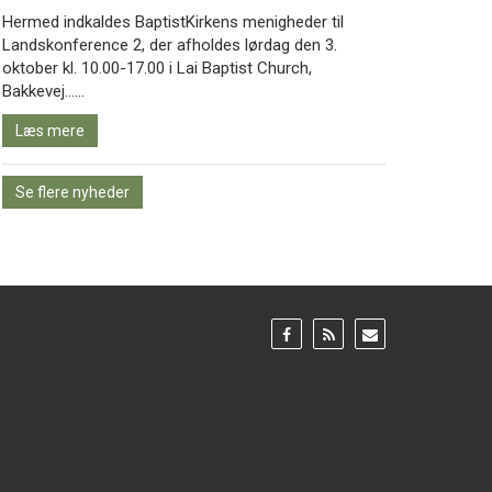
Hermed indkaldes BaptistKirkens menigheder til
Landskonference 2, der afholdes lørdag den 3.
oktober kl. 10.00-17.00 i Lai Baptist Church,
Læs
Bakkevej……
mere
Læs mere
Se flere nyheder
Gå
Gå
Gå
til:
til:
til:
Facebook
RSS
Email
feed