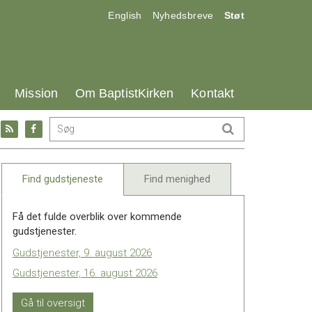
17.0:
18.0:
19.0:
English
Nyhedsbreve
Støt
25.0:
26.0:
27.0:
Mission
Om BaptistKirken
Kontakt
Gå
Gå
til:
til:
l
RSS
Facebook
feed
Find gudstjeneste
Find menighed
Få det fulde overblik over kommende
gudstjenester.
Gudstjenester, 9. august 2026
Gudstjenester, 16. august 2026
Gå til oversigt