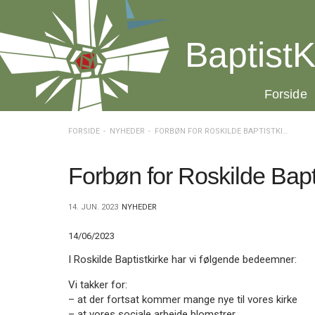
Spring
menu
over
BaptistK
og
gå
til
20.0:
Forside
indhold
Vend
tilbage
til
FORSIDE
NYHEDER
FORBØN FOR ROSKILDE BAPTISTKIRKE
forsiden
Gå
1.0:
Forside
til
2.0:
Nyheder
Forbøn for Roskilde Bapt
vores
3.0:
Kalender
guide
4.0:
Inspiration
14. JUN. 2023
NYHEDER
for
5.0:
Værktøjskassen
tilgængelighed
6.0:
Mission
14/06/2023
7.0:
Om
BaptistKirken
I Roskilde Baptistkirke har vi følgende bedeemner:
8.0:
Kontakt
Vi takker for:
9.0:
Forside
– at der fortsat kommer mange nye til vores kirke
10.0:
Nyheder
– at vores sociale arbejde blomstrer