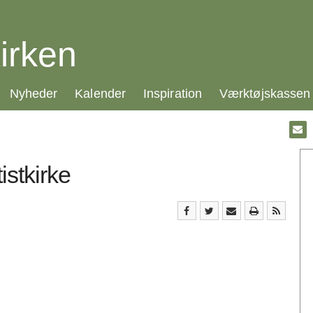
irken
21.0:
22.0:
23.0:
24.0:
Nyheder
Kalender
Inspiration
Værktøjskassen
Gå
til:
Emai
istkirke