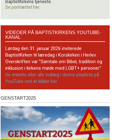
BaptistKirkens tjeneste.
Se portrættet her.
Videoer
VIDEOER PÅ BAPTISTKIRKENS YOUTUBE-
på
KANAL
BaptistKirkens
YouTube-
Lørdag den 31. januar 2026 inviterede
kanal
BaptistKirken til læredag i Korskirken i Herlev.
Overskriften var ”Samtale om Bibel, tradition og
inklusion i kirkens møde med LGBT+ personer.”
Se enkelte eller alle indlæg i denne playliste på
YouTube ved at klikke her.
GENSTART2025
Genstart2025