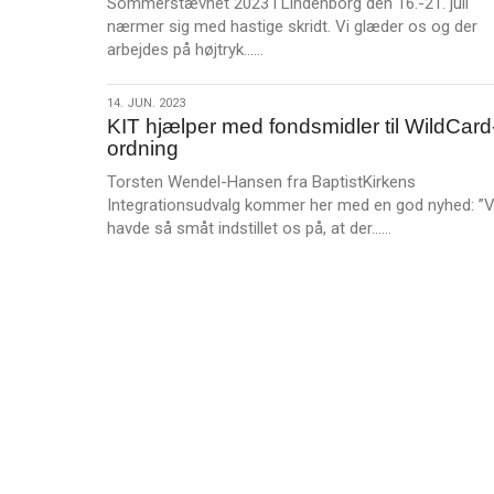
Sommerstævnet 2023 i Lindenborg den 16.-21. juli
nærmer sig med hastige skridt. Vi glæder os og der
L
arbejdes på højtryk……
æ
s
14.
14. JUN. 2023
m
KIT hjælper med fondsmidler til WildCard
jun.
e
ordning
2023
r
Torsten Wendel-Hansen fra BaptistKirkens
e
Integrationsudvalg kommer her med en god nyhed: ”V
L
havde så småt indstillet os på, at der……
æ
s
m
e
r
e