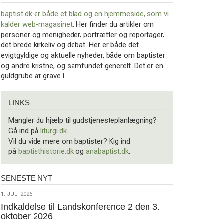
baptist.dk er både et blad og en
hjemmeside, som vi
kalder web-magasinet
. Her finder du artikler om
personer og menigheder, portrætter og reportager,
det brede kirkeliv og debat. Her er både det
evigtgyldige og aktuelle nyheder, både om baptister
og andre kristne, og samfundet generelt. Det er en
guldgrube at grave i.
Links
LINKS
Mangler du hjælp til gudstjenesteplanlægning?
Gå ind på
liturgi.dk
.
Vil du vide mere om baptister? Kig ind
på
baptisthistorie.dk
og
anabaptist.dk
.
SENESTE NYT
Seneste
nyt
1.
1. JUL. 2026
jul.
Indkaldelse til Landskonference 2 den 3.
oktober 2026
2026