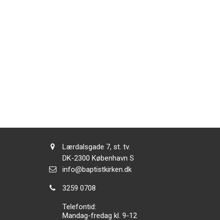
Adresse:
Lærdalsgade 7, st. tv.
Adresse:
DK-2300
København S
Send
info@baptistkirken.dk
email:
Tlf.:
3259 0708
Telefontid:
Mandag-fredag kl. 9-12