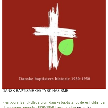
DANSK BAPTISME OG TYSK NAZISME
– en bog af Bent Hylleberg om danske baptister og deres holdninger
til nazismen i perioden 1930-1950. Læs mere
her
og hør Bent