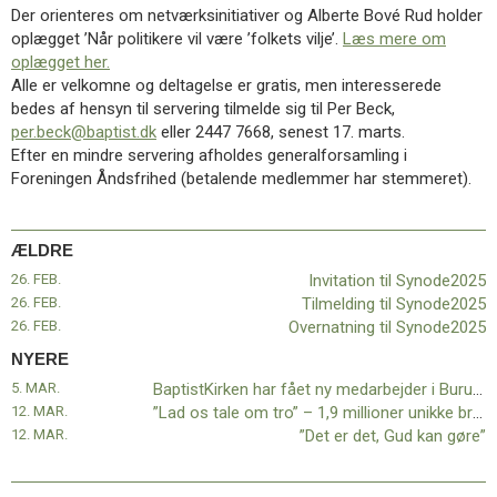
11.0:
Kalender
Der orienteres om netværksinitiativer og Alberte Bové Rud holder
12.0:
Inspiration
oplægget ’Når politikere vil være ’folkets vilje’.
Læs mere om
13.0:
Værktøjskassen
oplægget her.
14.0:
Mission
Alle er velkomne og deltagelse er gratis, men interesserede
15.0:
Om
bedes af hensyn til servering tilmelde sig til Per Beck,
BaptistKirken
per.beck@baptist.dk
eller 2447 7668, senest 17. marts.
16.0:
Kontakt
Efter en mindre servering afholdes generalforsamling i
Foreningen Åndsfrihed (betalende medlemmer har stemmeret).
Næste
indlæg:
BaptistKirken
ÆLDRE
har
fået
26. FEB.
Invitation til Synode2025
ny
26. FEB.
Tilmelding til Synode2025
medarbejder
26. FEB.
Overnatning til Synode2025
i
NYERE
Burundi
Forrige
5. MAR.
BaptistKirken har fået ny medarbejder i Burundi
indlæg:
12. MAR.
”Lad os tale om tro” – 1,9 millioner unikke brugere!
Invitation
12. MAR.
”Det er det, Gud kan gøre”
til
Synode2025