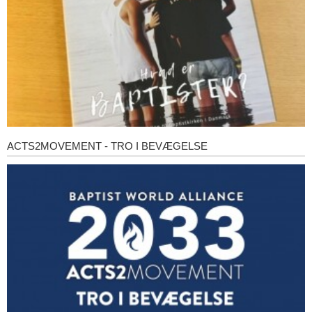
ACTS2MOVEMENT - TRO I BEVÆGELSE
Acts2Movement
-
Tro
i
bevægelse