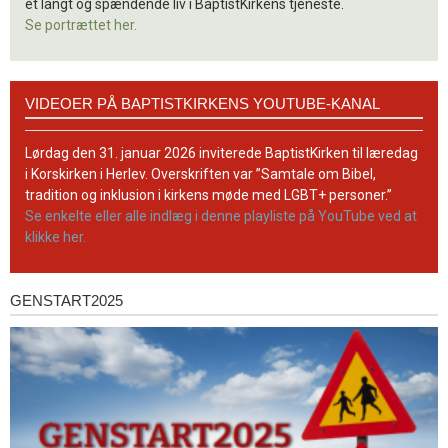
et langt og spændende liv i BaptistKirkens tjeneste.
Se portrættet her.
Videoer
VIDEOER PÅ BAPTISTKIRKENS YOUTUBE-KANAL
på
BaptistKirkens
YouTube-
Lørdag den 31. januar 2026 inviterede BaptistKirken til læredag
kanal
i Korskirken i Herlev. Overskriften var ”Samtale om Bibel,
tradition og inklusion i kirkens møde med LGBT+ personer.”
Se enkelte eller alle indlæg i denne playliste på YouTube ved at
klikke her.
GENSTART2025
Genstart2025