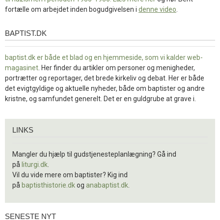
fortælle om arbejdet inden bogudgivelsen i
denne video
.
BAPTIST.DK
baptist.dk
baptist.dk er både et blad og en
hjemmeside, som vi kalder web-
magasinet
. Her finder du artikler om personer og menigheder,
portrætter og reportager, det brede kirkeliv og debat. Her er både
det evigtgyldige og aktuelle nyheder, både om baptister og andre
kristne, og samfundet generelt. Det er en guldgrube at grave i.
Links
LINKS
Mangler du hjælp til gudstjenesteplanlægning? Gå ind
på
liturgi.dk
.
Vil du vide mere om baptister? Kig ind
på
baptisthistorie.dk
og
anabaptist.dk
.
SENESTE NYT
Seneste