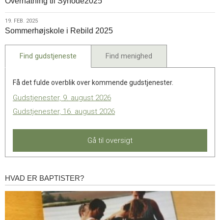
Overnatning til Synode2025
feb.
2025
19.
19. FEB. 2025
Sommerhøjskole i Rebild 2025
feb.
2025
Find gudstjeneste
Find menighed
Få det fulde overblik over kommende gudstjenester.
Gudstjenester, 9. august 2026
Gudstjenester, 16. august 2026
Gå til oversigt
HVAD ER BAPTISTER?
Hvad
er
baptister?