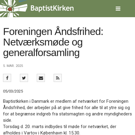
Spring
menu
over
og
gå
Foreningen Åndsfrihed:
til
Netværksmøde og
indhold
Vend
tilbage
generalforsamling
til
forsiden
Gå
1.0:
Forside
5. MAR. 2025
til
2.0:
Nyheder
vores
3.0:
Kalender
guide
4.0:
Inspiration
for
5.0:
Værktøjskassen
05/03/2025
tilgængelighed
6.0:
Mission
Baptistkirken i Danmark er medlem af netværket for Foreningen
7.0:
Om
Åndsfrihed, der arbejder på at give frihed for alle til at ytre sig og
BaptistKirken
for at begrænse indgreb fra statsmagten og andre myndigheders
8.0:
Kontakt
side.
9.0:
Forside
Torsdag d. 20. marts indbydes til møde for netværket, der
10.0:
Nyheder
afholdes i Vartov i København kl. 15.30.