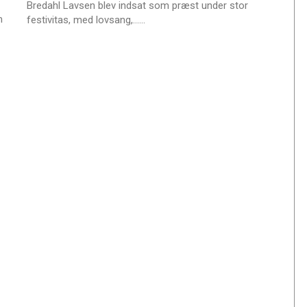
Bredahl Lavsen blev indsat som præst under stor
m
L
festivitas, med lovsang,……
æ
s
m
e
r
e