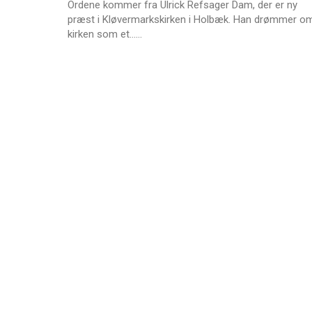
Ordene kommer fra Ulrick Refsager Dam, der er ny
og
præst i Kløvermarkskirken i Holbæk. Han drømmer o
Burundi
L
kirken som et……
æ
s
m
e
r
e