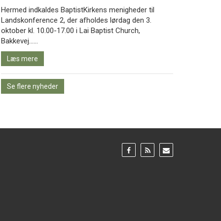
Hermed indkaldes BaptistKirkens menigheder til
Landskonference 2, der afholdes lørdag den 3.
oktober kl. 10.00-17.00 i Lai Baptist Church,
Læs
Bakkevej……
mere
Læs mere
Se flere nyheder
Gå
Gå
Gå
til:
til:
til:
Facebook
RSS
Email
feed