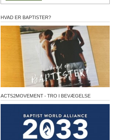
HVAD ER BAPTISTER?
Hvad
er
baptister?
ACTS2MOVEMENT - TRO I BEVÆGELSE
Acts2Movement
-
Tro
i
bevægelse