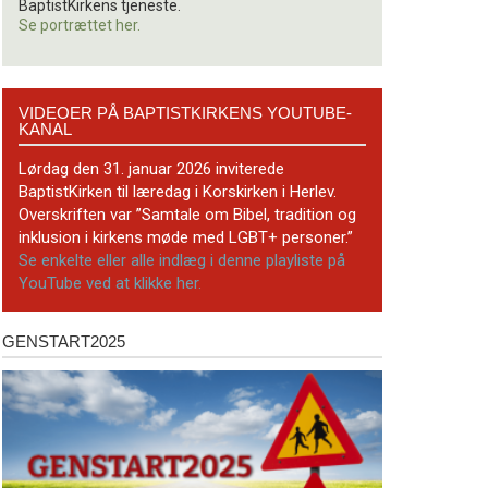
BaptistKirkens tjeneste.
Se portrættet her.
Videoer
VIDEOER PÅ BAPTISTKIRKENS YOUTUBE-
på
KANAL
BaptistKirkens
YouTube-
Lørdag den 31. januar 2026 inviterede
kanal
BaptistKirken til læredag i Korskirken i Herlev.
Overskriften var ”Samtale om Bibel, tradition og
inklusion i kirkens møde med LGBT+ personer.”
Se enkelte eller alle indlæg i denne playliste på
YouTube ved at klikke her.
GENSTART2025
Genstart2025