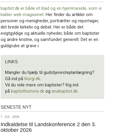
baptist.dk er både et blad og en
hjemmeside, som vi
kalder web-magasinet
. Her finder du artikler om
personer og menigheder, portrætter og reportager,
det brede kirkeliv og debat. Her er både det
evigtgyldige og aktuelle nyheder, både om baptister
og andre kristne, og samfundet generelt. Det er en
guldgrube at grave i.
Links
LINKS
Mangler du hjælp til gudstjenesteplanlægning?
Gå ind på
liturgi.dk
.
Vil du vide mere om baptister? Kig ind
på
baptisthistorie.dk
og
anabaptist.dk
.
SENESTE NYT
Seneste
nyt
1.
1. JUL. 2026
jul.
Indkaldelse til Landskonference 2 den 3.
oktober 2026
2026