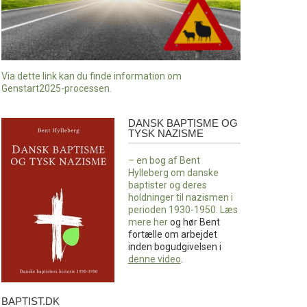
Via dette link kan du finde information om
Genstart2025-processen.
DANSK BAPTISME OG
Dansk
TYSK NAZISME
baptisme
og
– en bog af Bent
tysk
Hylleberg om danske
nazisme
baptister og deres
holdninger til nazismen i
perioden 1930-1950. Læs
mere
her
og hør Bent
fortælle om arbejdet
inden bogudgivelsen i
denne video
.
BAPTIST.DK
baptist.dk