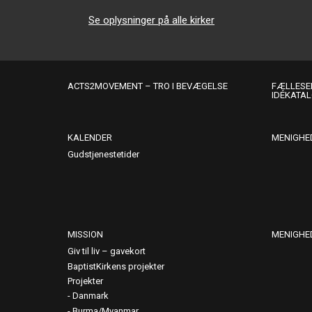
Se oplysninger på alle kirker
ACTS2MOVEMENT – TRO I BEVÆGELSE
FÆLLESER
IDÉKATA
KALENDER
MENIGHE
Gudstjenestetider
MISSION
MENIGHE
Giv til liv – gavekort
BaptistKirkens projekter
Projekter
Danmark
Burma/Myanmar