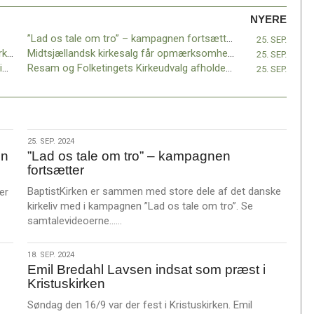
NYERE
”Lad os tale om tro” – kampagnen fortsætter
25. SEP.
”Når de unge søger rum for fordybelse i kirken, er svaret ikke lysshows og røgmaskiner”
Midtsjællandsk kirkesalg får opmærksomhed i medierne
25. SEP.
Emil Bredahl Lavsen indsat som præst i Kristuskirken
Resam og Folketingets Kirkeudvalg afholder offentlig høring om at begrænse religiøs polarisering
25. SEP.
25.
25. SEP. 2024
en
”Lad os tale om tro” – kampagnen
sep.
fortsætter
2024
BaptistKirken er sammen med store dele af det danske
er
kirkeliv med i kampagnen ”Lad os tale om tro”. Se
L
samtalevideoerne……
æ
s
18.
18. SEP. 2024
m
Emil Bredahl Lavsen indsat som præst i
sep.
e
Kristuskirken
2024
r
Søndag den 16/9 var der fest i Kristuskirken. Emil
e