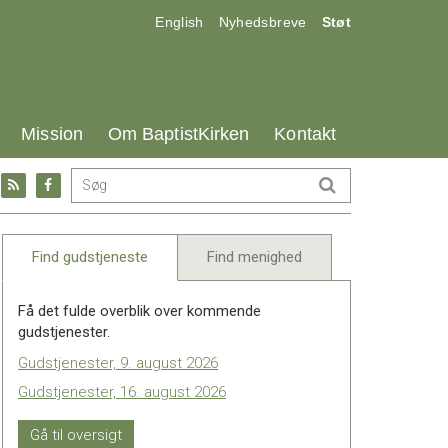
17.0:
18.0:
19.0:
English
Nyhedsbreve
Støt
25.0:
26.0:
27.0:
Mission
Om BaptistKirken
Kontakt
Gå
Gå
til:
til:
l
RSS
Facebook
feed
Find gudstjeneste
Find menighed
Få det fulde overblik over kommende
gudstjenester.
Gudstjenester, 9. august 2026
Gudstjenester, 16. august 2026
Gå til oversigt