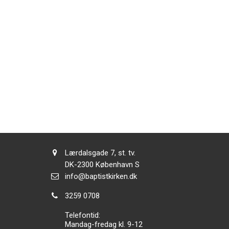
Adresse:
Lærdalsgade 7, st. tv.
Adresse:
DK-2300
København S
Send
info@baptistkirken.dk
email:
Tlf.:
3259 0708
Telefontid:
Mandag-fredag kl. 9-12