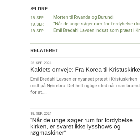
11.0:
Kalender
ÆLDRE
12.0:
Inspiration
13.0:
Værktøjskassen
Morten til Rwanda og Burundi
18. SEP.
14.0:
Mission
18. SEP.
15.0:
Om
18. SEP.
BaptistKirken
16.0:
Kontakt
RELATERET
Næste
indlæg:
25.
25. SEP. 2024
”Lad
Kaldets omveje: Fra Korea til Kristuskirk
sep.
os
2024
tale
Emil Bredahl Lavsen er nyansat præst i Kristuskirken
om
midt på Nørrebro. Det helt rigtige sted når man brænd
L
tro”
for at……
æ
–
s
kampagnen
m
fortsætter
Forrige
18.
18. SEP. 2024
e
indlæg:
”Når de unge søger rum for fordybelse i
sep.
r
Morten
kirken, er svaret ikke lysshows og
2024
e
til
røgmaskiner”
Rwanda