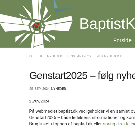
Spring
menu
over
BaptistK
og
gå
til
20.0:
Forside
indhold
Vend
tilbage
til
FORSIDE
NYHEDER
GENSTART2025 – FØLG NYHEDER OG PROCES
forsiden
Gå
1.0:
Forside
til
2.0:
Nyheder
Genstart2025 – følg nyh
vores
3.0:
Kalender
guide
4.0:
Inspiration
25. SEP. 2024
NYHEDER
for
5.0:
Værktøjskassen
tilgængelighed
6.0:
Mission
25/09/2024
7.0:
Om
BaptistKirken
På webmediet baptist.dk vedligeholder vi en samlet over
8.0:
Kontakt
Genstart2025 – både ledelsens informationer og kom
Brug linket i toppen af baptist.dk eller
spring direkte in
9.0:
Forside
10.0:
Nyheder