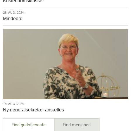
Kristendomsklasser
aug.
2024
28.
28. AUG. 2024
Mindeord
aug.
2024
18.
18. AUG. 2024
Ny generalsekretær ansættes
aug.
2024
Find gudstjeneste
Find menighed