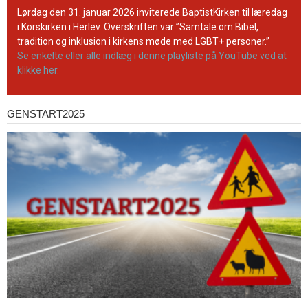
YouTube-
Lørdag den 31. januar 2026 inviterede BaptistKirken til læredag
kanal
i Korskirken i Herlev. Overskriften var ”Samtale om Bibel,
tradition og inklusion i kirkens møde med LGBT+ personer.”
Se enkelte eller alle indlæg i denne playliste på YouTube ved at
klikke her.
GENSTART2025
Genstart2025