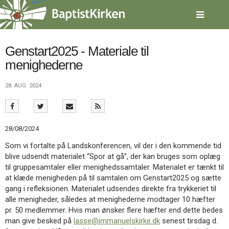
Spring
menu
over
og
gå
Genstart2025 - Materiale til
til
menighederne
indhold
Vend
tilbage
28. AUG. 2024
til
forsiden
Gå
1.0:
Forside
til
2.0:
Nyheder
28/08/2024
vores
3.0:
Kalender
guide
4.0:
Inspiration
Som vi fortalte på Landskonferencen, vil der i den kommende tid
for
5.0:
Værktøjskassen
blive udsendt materialet “Spor at gå”, der kan bruges som oplæg
tilgængelighed
6.0:
Mission
til gruppesamtaler eller menighedssamtaler. Materialet er tænkt til
7.0:
Om
at klæde menigheden på til samtalen om Genstart2025 og sætte
BaptistKirken
gang i refleksionen. Materialet udsendes direkte fra trykkeriet til
8.0:
Kontakt
alle menigheder, således at menighederne modtager 10 hæfter
pr. 50 medlemmer. Hvis man ønsker flere hæfter end dette bedes
9.0:
Forside
man give besked på
lasse@immanuelskirke.dk
senest tirsdag d.
10.0:
Nyheder