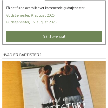
Få det fulde overblik over kommende gudstjenester.
Gudstjenester, 9. august 2026
Gudstjenester, 16. august 2026
Gå til oversigt
HVAD ER BAPTISTER?
Hvad
er
baptister?