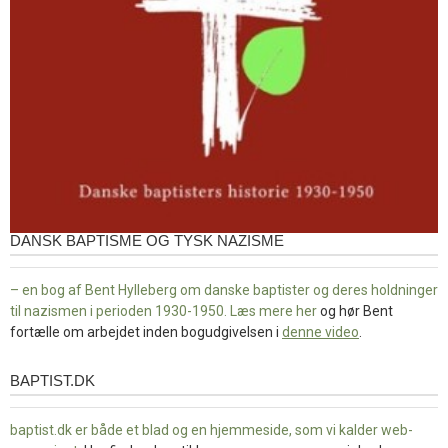
DANSK BAPTISME OG TYSK NAZISME
– en bog af Bent Hylleberg om danske baptister og deres holdninger
til nazismen i perioden 1930-1950. Læs mere
her
og hør Bent
fortælle om arbejdet inden bogudgivelsen i
denne video
.
BAPTIST.DK
baptist.dk
baptist.dk er både et blad og en
hjemmeside, som vi kalder web-