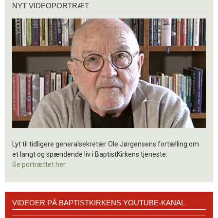
NYT VIDEOPORTRÆT
videoportræt
Lyt til tidligere generalsekretær Ole Jørgensens fortælling om
et langt og spændende liv i BaptistKirkens tjeneste.
Se portrættet her.
Videoer
VIDEOER PÅ BAPTISTKIRKENS YOUTUBE-KANAL
på
BaptistKirkens