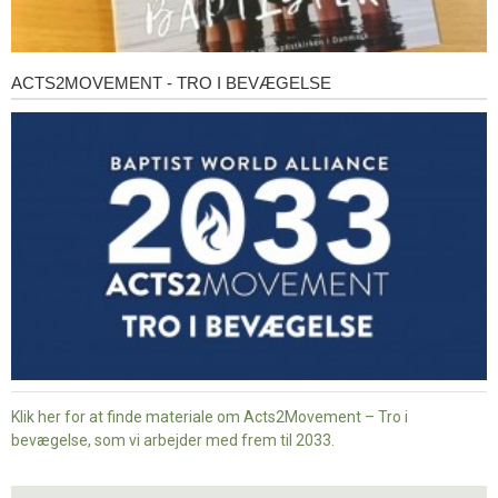
ACTS2MOVEMENT - TRO I BEVÆGELSE
Acts2Movement
-
Tro
i
bevægelse
Klik her for at finde materiale om Acts2Movement – Tro i
bevægelse, som vi arbejder med frem til 2033.
Nyt