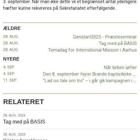
3. september. Når man ikke dette vil et begrænset antal yderligere
11.0:
Kalender
hæfter kunne rekvireres på Sekretariatet efterfølgende.
12.0:
Inspiration
13.0:
Værktøjskassen
14.0:
Mission
ÆLDRE
15.0:
Om
BaptistKirken
28. AUG.
Genstart2025 - Præsteseminar
16.0:
Kontakt
28. AUG.
Tag med på BASIS
28. AUG.
Temadag for International Mission i Aarhus
Næste
NYERE
indlæg:
Når
4. SEP.
Når kirken løfter
kirken
4. SEP.
Den 8. september fejrer Brande baptistkirke 50-års fødselsdag!
løfter
Forrige
11. SEP.
”Lad os tale om tro” – i går gik kampagnen i luften på de sociale medier
indlæg:
Genstart2025
–
RELATERET
Præsteseminar
28.
28. AUG. 2024
Tag med på BASIS
aug.
2024
28.
28. AUG. 2024