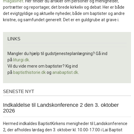
magasinet
. Her finder du artikler om personer og menigheder,
portrætter og reportager, det brede kirkeliv og debat. Her er både
det evigtgyldige og aktuelle nyheder, både om baptister og andre
kristne, og samfundet generelt. Det er en guldgrube at grave i.
Links
LINKS
Mangler du hjælp til gudstjenesteplanlægning? Gå ind
på
liturgi.dk
.
Vil du vide mere om baptister? Kig ind
på
baptisthistorie.dk
og
anabaptist.dk
.
SENESTE NYT
Seneste
nyt
1.
Indkaldelse til Landskonference 2 den 3. oktober
jul.
2026
2026
Hermed indkaldes BaptistKirkens menigheder til Landskonference
2, der afholdes lørdag den 3. oktober kl. 10.00-17.00 i Lai Baptist