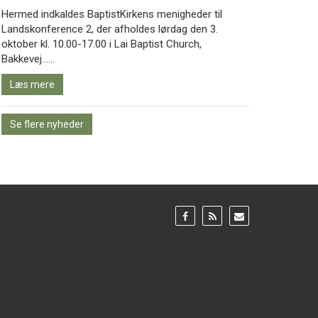
Hermed indkaldes BaptistKirkens menigheder til
Landskonference 2, der afholdes lørdag den 3.
oktober kl. 10.00-17.00 i Lai Baptist Church,
Læs
Bakkevej……
mere
Læs mere
Se flere nyheder
Gå
Gå
Gå
til:
til:
til:
Facebook
RSS
Email
feed