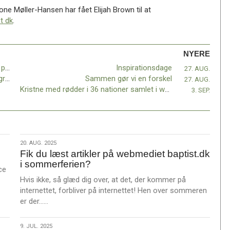
ne Møller-Hansen har fået Elijah Brown til at
t dk
.
NYERE
"Guds primære ord er ikke en bog, men en person"
Inspirationsdage
27. AUG.
Seminar om anden generations kristne migranter
Sammen gør vi en forskel
27. AUG.
Kristne med rødder i 36 nationer samlet i weekenden
3. SEP.
20.
20. AUG. 2025
Fik du læst artikler på webmediet baptist.dk
aug.
i sommerferien?
2025
ce
Hvis ikke, så glæd dig over, at det, der kommer på
internettet, forbliver på internettet! Hen over sommeren
L
er der……
æ
s
9.
9. JUL. 2025