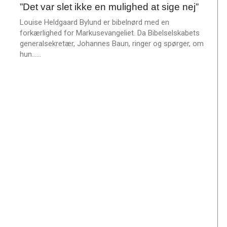
m
”Det var slet ikke en mulighed at sige nej”
jul.
e
2025
Louise Heldgaard Bylund er bibelnørd med en
r
forkærlighed for Markusevangeliet. Da Bibelselskabets
e
generalsekretær, Johannes Baun, ringer og spørger, om
L
hun……
æ
s
m
e
r
e