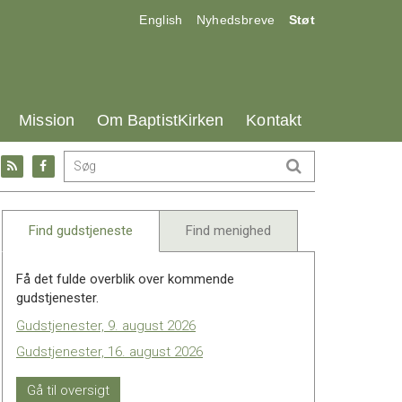
17.0:
18.0:
19.0:
English
Nyhedsbreve
Støt
25.0:
26.0:
27.0:
Mission
Om BaptistKirken
Kontakt
Gå
Gå
til:
til:
l
RSS
Facebook
feed
Find gudstjeneste
Find menighed
Få det fulde overblik over kommende
gudstjenester.
Gudstjenester, 9. august 2026
Gudstjenester, 16. august 2026
Gå til oversigt