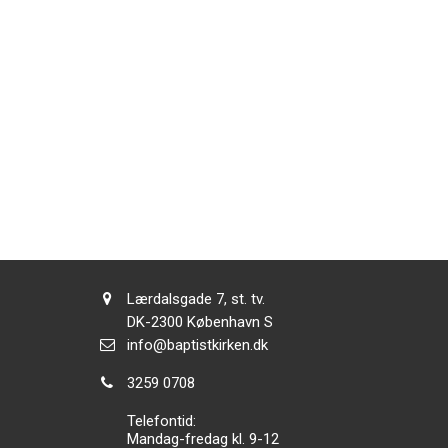
Adresse:
Lærdalsgade 7, st. tv.
Adresse:
DK-2300
København S
Send
info@baptistkirken.dk
email:
Tlf.:
3259 0708
Telefontid:
Mandag-fredag kl. 9-12