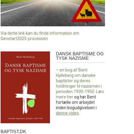
Via dette link kan du finde information om
Genstart2025-processen.
DANSK BAPTISME OG
Dansk
TYSK NAZISME
baptisme
og
– en bog af Bent
tysk
Hylleberg om danske
nazisme
baptister og deres
holdninger til nazismen i
perioden 1930-1950. Læs
mere
her
og hør Bent
fortælle om arbejdet
inden bogudgivelsen i
denne video
.
BAPTIST.DK
baptist.dk