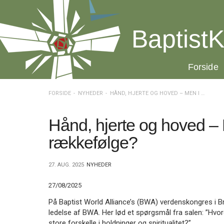
Spring
menu
over
BaptistK
og
gå
til
20.0:
Forside
indhold
Vend
tilbage
til
FORSIDE
NYHEDER
HÅND, HJERTE OG HOVED – MEN I HVILKEN RÆKKEFØLGE?
forsiden
Gå
1.0:
Forside
til
2.0:
Nyheder
Hånd, hjerte og hoved – 
vores
3.0:
Kalender
rækkefølge?
guide
4.0:
Inspiration
for
5.0:
Værktøjskassen
tilgængelighed
6.0:
Mission
27. AUG. 2025
NYHEDER
7.0:
Om
BaptistKirken
27/08/2025
8.0:
Kontakt
På Baptist World Alliance’s (BWA) verdenskongres i Br
9.0:
Forside
ledelse af BWA. Her lød et spørgsmål fra salen: ”H
10.0:
Nyheder
store forskelle i holdninger og spiritualitet?”