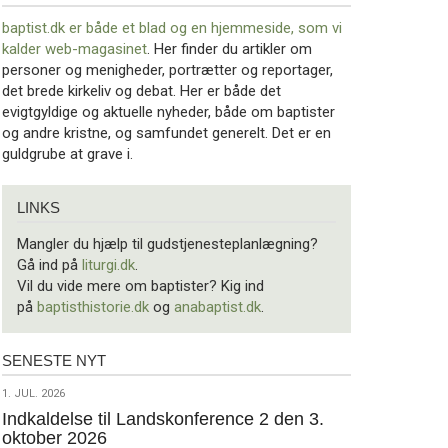
baptist.dk er både et blad og en
hjemmeside, som vi
kalder web-magasinet
. Her finder du artikler om
personer og menigheder, portrætter og reportager,
det brede kirkeliv og debat. Her er både det
evigtgyldige og aktuelle nyheder, både om baptister
og andre kristne, og samfundet generelt. Det er en
guldgrube at grave i.
Links
LINKS
Mangler du hjælp til gudstjenesteplanlægning?
Gå ind på
liturgi.dk
.
Vil du vide mere om baptister? Kig ind
på
baptisthistorie.dk
og
anabaptist.dk
.
SENESTE NYT
Seneste
nyt
1.
1. JUL. 2026
jul.
Indkaldelse til Landskonference 2 den 3.
oktober 2026
2026