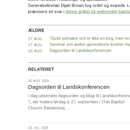
11.0:
Kalender
Generalsekretær Elijah Brown tog ordet og svarede. Lo
12.0:
Inspiration
præcisere sit svar i
denne artikel på webmediet baptis
13.0:
Værktøjskassen
14.0:
Mission
15.0:
Om
ÆLDRE
BaptistKirken
27. AUG.
16.0:
Kontakt
27. AUG.
Næste
Dagsorden til Landskonferencen
20. AUG.
indlæg:
Inspirationsdage
Forrige
indlæg:
RELATERET
“Guds
primære
20.
20. AUG. 2025
ord
Dagsorden til Landskonferencen
aug.
er
2025
I dag udsendes dagsorden og bilag til Landskonferen
ikke
1, der holdes lørdag d. 27. september i Chin Baptist
en
L
Church, Randersvej……
bog,
æ
men
s
en
m
person”
23.
23. JUL. 2025