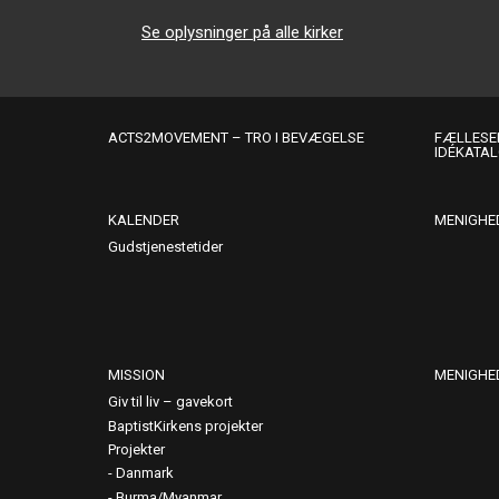
Se oplysninger på alle kirker
ACTS2MOVEMENT – TRO I BEVÆGELSE
FÆLLESER
IDÉKATA
KALENDER
MENIGHE
Gudstjenestetider
MISSION
MENIGHE
Giv til liv – gavekort
BaptistKirkens projekter
Projekter
Danmark
Burma/Myanmar