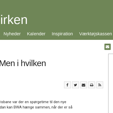
irken
21.0:
22.0:
23.0:
24.0:
Nyheder
Kalender
Inspiration
Værktøjskassen
Gå
til:
Emai
Men i hvilken
isbane var der en spørgetime til den nye
vordan kan BWA hænge sammen, når der er så