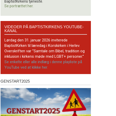
BaptistKirkens tjeneste.
Se portrættet her.
Videoer
VIDEOER PÅ BAPTISTKIRKENS YOUTUBE-
på
KANAL
BaptistKirkens
YouTube-
Lørdag den 31. januar 2026 inviterede
kanal
BaptistKirken til læredag i Korskirken i Herlev.
Overskriften var ”Samtale om Bibel, tradition og
inklusion i kirkens møde med LGBT+ personer.”
Se enkelte eller alle indlæg i denne playliste på
YouTube ved at klikke her.
GENSTART2025
Genstart2025