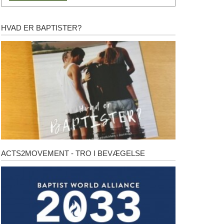
HVAD ER BAPTISTER?
Hvad
er
baptister?
ACTS2MOVEMENT - TRO I BEVÆGELSE
Acts2Movement
-
Tro
i
bevægelse