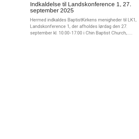
e
Indkaldelse til Landskonference 1, 27.
jul.
r
september 2025
2025
e
Hermed indkaldes BaptistKirkens menigheder til LK1,
Landskonference 1, der afholdes lørdag den 27.
L
september kl. 10.00-17.00 i Chin Baptist Church,……
æ
s
m
e
r
e