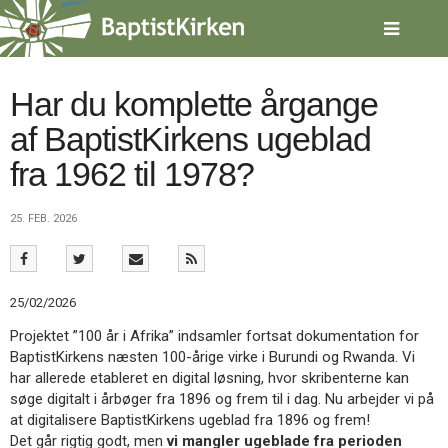
Spring
menu
over
og
gå
Har du komplette årgange
til
af BaptistKirkens ugeblad
indhold
Vend
tilbage
fra 1962 til 1978?
til
forsiden
Gå
1.0:
Forside
25. FEB. 2026
til
2.0:
Nyheder
vores
3.0:
Kalender
guide
4.0:
Inspiration
for
5.0:
Værktøjskassen
25/02/2026
tilgængelighed
6.0:
Mission
Projektet ”100 år i Afrika” indsamler fortsat dokumentation for
7.0:
Om
BaptistKirkens næsten 100-årige virke i Burundi og Rwanda. Vi
BaptistKirken
har allerede etableret en digital løsning, hvor skribenterne kan
8.0:
Kontakt
søge digitalt i årbøger fra 1896 og frem til i dag. Nu arbejder vi på
9.0:
Forside
at digitalisere BaptistKirkens ugeblad fra 1896 og frem!
10.0:
Nyheder
Det går rigtig godt, men
vi mangler ugeblade fra perioden