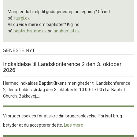
Mangler du hjælp til gudstjenesteplanlægning? Gå ind
på
liturgi.dk
.
Vil du vide mere om baptister? Kig ind
på
baptisthistorie.dk
og
anabaptist.dk
.
SENESTE NYT
Seneste
nyt
1.
Indkaldelse til Landskonference 2 den 3. oktober
jul.
2026
2026
Hermed indkaldes BaptistKirkens menigheder til Landskonference
2, der afholdes lørdag den 3. oktober kl. 10.00-17.00 i Lai Baptist
Læs
Church, Bakkevej……
mere
Læs mere
Vi bruger cookies for at sikre din brugeroplevelse. Fortsat brug
betyder at du accepterer dette.
Læs mere