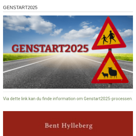
GENSTART2025
Genstart2025
Via dette link kan du finde information om Genstart2025-processen.
Dansk
baptisme
og
tysk