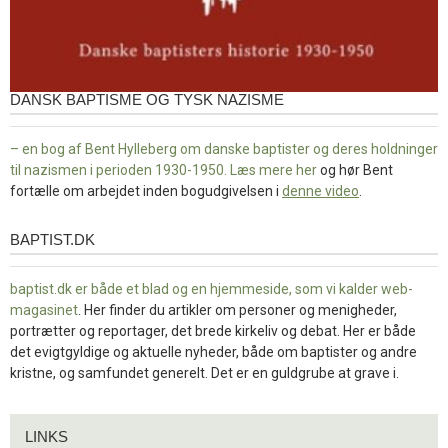
DANSK BAPTISME OG TYSK NAZISME
– en bog af Bent Hylleberg om danske baptister og deres holdninger
til nazismen i perioden 1930-1950. Læs mere
her
og hør Bent
fortælle om arbejdet inden bogudgivelsen i
denne video
.
BAPTIST.DK
baptist.dk
baptist.dk er både et blad og en
hjemmeside, som vi kalder web-
magasinet
. Her finder du artikler om personer og menigheder,
portrætter og reportager, det brede kirkeliv og debat. Her er både
det evigtgyldige og aktuelle nyheder, både om baptister og andre
kristne, og samfundet generelt. Det er en guldgrube at grave i.
Links
LINKS