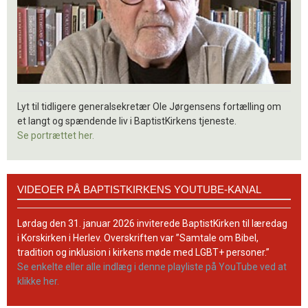
Lyt til tidligere generalsekretær Ole Jørgensens fortælling om
et langt og spændende liv i BaptistKirkens tjeneste.
Se portrættet her.
Videoer
VIDEOER PÅ BAPTISTKIRKENS YOUTUBE-KANAL
på
BaptistKirkens
YouTube-
Lørdag den 31. januar 2026 inviterede BaptistKirken til læredag
kanal
i Korskirken i Herlev. Overskriften var ”Samtale om Bibel,
tradition og inklusion i kirkens møde med LGBT+ personer.”
Se enkelte eller alle indlæg i denne playliste på YouTube ved at
klikke her.