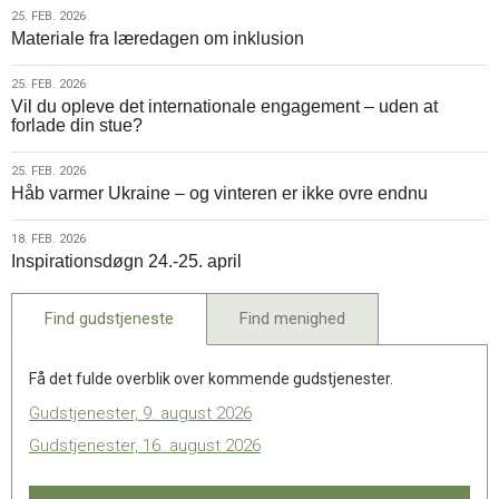
varmer
25.
25. FEB. 2026
Materiale fra læredagen om inklusion
Ukraine
feb.
–
2026
og
25.
25. FEB. 2026
Vil du opleve det internationale engagement – uden at
vinteren
feb.
forlade din stue?
er
2026
ikke
25.
25. FEB. 2026
ovre
Håb varmer Ukraine – og vinteren er ikke ovre endnu
feb.
endnu
2026
18.
18. FEB. 2026
Inspirationsdøgn 24.-25. april
feb.
2026
Find gudstjeneste
Find menighed
Få det fulde overblik over kommende gudstjenester.
Gudstjenester, 9. august 2026
Gudstjenester, 16. august 2026