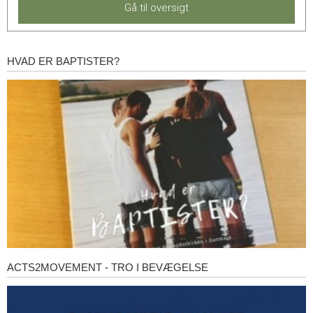
Gå til oversigt
HVAD ER BAPTISTER?
Hvad
er
baptister?
ACTS2MOVEMENT - TRO I BEVÆGELSE
Acts2Movement
-
Tro
i