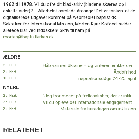
11.0:
Kalender
1962 til 1978.
Vil du ofre dit blad-arkiv (bladene skæres op i
12.0:
Inspiration
enkelte sider)? – Allerhelst samlede årgange! Det er tanken, at de
13.0:
Værktøjskassen
digitaliserede udgaver kommer på webmediet baptist.dk.
14.0:
Mission
Sekretær for International Mission, Morten Kjær Kofoed, sidder
15.0:
Om
allerede klar ved indbakken! Skriv til ham på
BaptistKirken
morten@baptistkirken.dk
.
16.0:
Kontakt
Næste
ÆLDRE
indlæg:
”Jeg
25. FEB.
Håb varmer Ukraine – og vinteren er ikke ovre endnu
tror
25. FEB.
Åndsfrihed
meget
18. FEB.
Inspirationsdøgn 24.-25. april
på
NYERE
fællesskaber,
25. FEB.
”Jeg tror meget på fællesskaber, der er inkluderende og attraktive…”
der
25. FEB.
Vil du opleve det internationale engagement – uden at forlade din stue?
er
25. FEB.
Materiale fra læredagen om inklusion
inkluderende
og
attraktive…”
Forrige
RELATERET
indlæg:
Håb