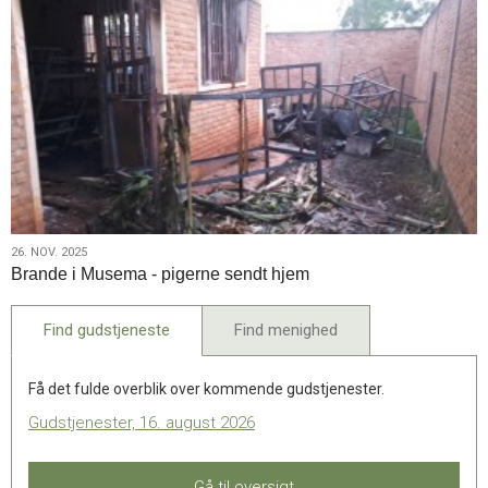
26.
26. NOV. 2025
Brande i Musema - pigerne sendt hjem
nov.
2025
Find gudstjeneste
Find menighed
Få det fulde overblik over kommende gudstjenester.
Gudstjenester, 16. august 2026
Gå til oversigt