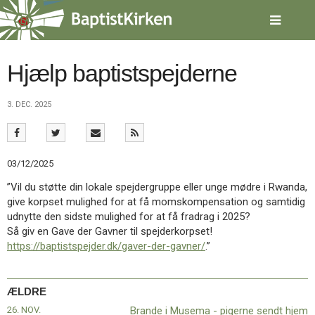
Spring
menu
over
og
gå
Hjælp baptistspejderne
til
indhold
Vend
3. DEC. 2025
tilbage
til
forsiden
Gå
1.0:
Forside
03/12/2025
til
2.0:
Nyheder
vores
3.0:
Kalender
”Vil du støtte din lokale spejdergruppe eller unge mødre i Rwanda,
guide
4.0:
Inspiration
give korpset mulighed for at få momskompensation og samtidig
for
5.0:
Værktøjskassen
udnytte den sidste mulighed for at få fradrag i 2025?
tilgængelighed
6.0:
Mission
Så giv en Gave der Gavner til spejderkorpset!
7.0:
Om
https://baptistspejder.dk/gaver-der-gavner/
.”
BaptistKirken
8.0:
Kontakt
ÆLDRE
9.0:
Forside
10.0:
Nyheder
26. NOV.
Brande i Musema - pigerne sendt hjem