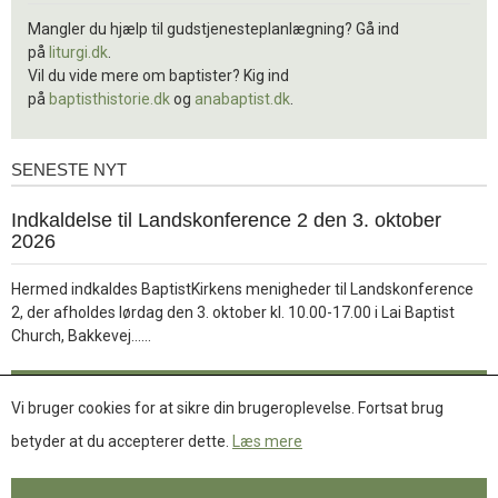
Mangler du hjælp til gudstjenesteplanlægning? Gå ind
på
liturgi.dk
.
Vil du vide mere om baptister? Kig ind
på
baptisthistorie.dk
og
anabaptist.dk
.
SENESTE NYT
Seneste
nyt
1.
Indkaldelse til Landskonference 2 den 3. oktober
jul.
2026
2026
Hermed indkaldes BaptistKirkens menigheder til Landskonference
2, der afholdes lørdag den 3. oktober kl. 10.00-17.00 i Lai Baptist
Læs
Church, Bakkevej……
mere
Læs mere
Vi bruger cookies for at sikre din brugeroplevelse. Fortsat brug
betyder at du accepterer dette.
Læs mere
Se flere nyheder