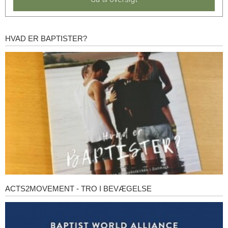
HVAD ER BAPTISTER?
Hvad
er
baptister?
ACTS2MOVEMENT - TRO I BEVÆGELSE
Acts2Movement
-
Tro
i