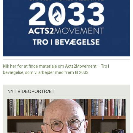
bevægelse
Klik her for at finde materiale om Acts2Movement – Tro i
bevægelse, som vi arbejder med frem til 2033.
Nyt
NYT VIDEOPORTRÆT
videoportræt