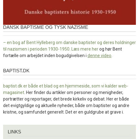
DANSK BAPTISME OG TYSK NAZISME
– en bog af Bent Hylleberg om danske baptister og deres holdninger
til nazismen i perioden 1930-1950. Læs mere
her
og hør Bent
fortælle om arbejdet inden bogudgivelsen i
denne video
.
BAPTIST.DK
baptist.dk
baptist.dk er både et blad og en
hjemmeside, som vi kalder web-
magasinet
. Her finder du artikler om personer og menigheder,
portrætter og reportager, det brede kirkeliv og debat. Her er både
det evigtgyldige og aktuelle nyheder, både om baptister og andre
kristne, og samfundet generelt. Det er en guldgrube at grave i.
Links
LINKS