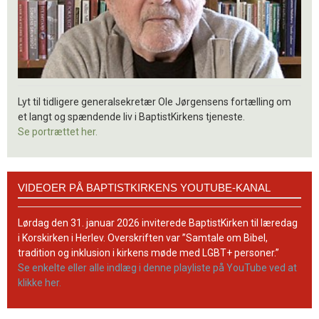
Lyt til tidligere generalsekretær Ole Jørgensens fortælling om
et langt og spændende liv i BaptistKirkens tjeneste.
Se portrættet her.
Videoer
VIDEOER PÅ BAPTISTKIRKENS YOUTUBE-KANAL
på
BaptistKirkens
YouTube-
Lørdag den 31. januar 2026 inviterede BaptistKirken til læredag
kanal
i Korskirken i Herlev. Overskriften var ”Samtale om Bibel,
tradition og inklusion i kirkens møde med LGBT+ personer.”
Se enkelte eller alle indlæg i denne playliste på YouTube ved at
klikke her.