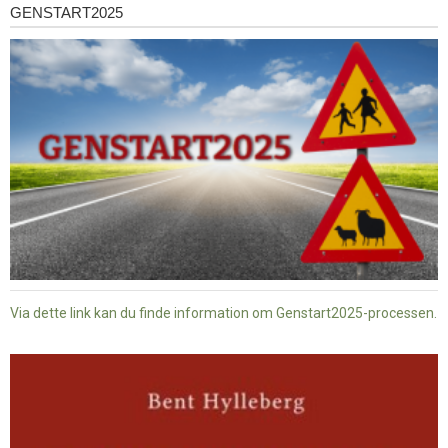
GENSTART2025
Genstart2025
Via dette link kan du finde information om Genstart2025-processen.
Dansk
baptisme
og
tysk
nazisme