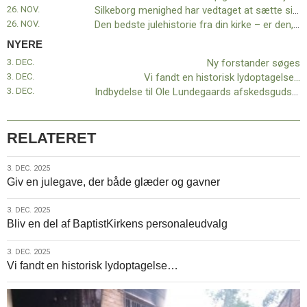
11.0:
Kalender
26. NOV.
Silkeborg menighed har vedtaget at sætte sit kirkehus til salg
12.0:
Inspiration
26. NOV.
Den bedste julehistorie fra din kirke – er den, du deler med læserne på baptist.dk
13.0:
Værktøjskassen
NYERE
14.0:
Mission
3. DEC.
Ny forstander søges
15.0:
Om
3. DEC.
Vi fandt en historisk lydoptagelse…
BaptistKirken
3. DEC.
Indbydelse til Ole Lundegaards afskedsgudstjeneste
16.0:
Kontakt
Næste
indlæg:
RELATERET
Ny
forstander
3.
3. DEC. 2025
søges
Forrige
Giv en julegave, der både glæder og gavner
dec.
indlæg:
2025
Brande
3.
3. DEC. 2025
i
Bliv en del af BaptistKirkens personaleudvalg
dec.
Musema
2025
–
3.
3. DEC. 2025
pigerne
Vi fandt en historisk lydoptagelse…
dec.
sendt
2025
hjem