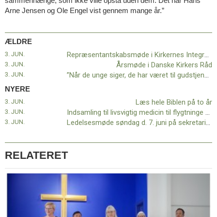
sammenhænge, som ikke ville opstå uden dem. Det har Hans
Arne Jensen og Ole Engel vist gennem mange år.”
ÆLDRE
3. JUN.
Repræsentantskabsmøde i Kirkernes Integrationstjeneste
3. JUN.
Årsmøde i Danske Kirkers Råd
3. JUN.
”Når de unge siger, de har været til gudstjeneste, hvad mener de så?”
NYERE
3. JUN.
Læs hele Biblen på to år
3. JUN.
Indsamling til livsvigtig medicin til flygtninge fra Myanmar
3. JUN.
Ledelsesmøde søndag d. 7. juni på sekretariatet
RELATERET