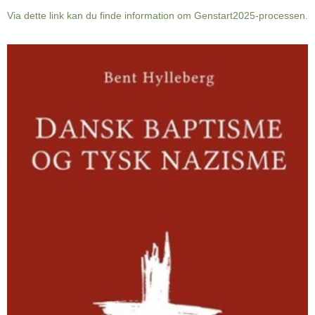
Via dette link kan du finde information om Genstart2025-processen.
Dansk
baptisme
og
tysk
nazisme