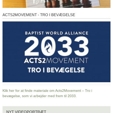
ACTS2MOVEMENT - TRO I BEVÆGELSE
Acts2Movement
-
Tro
i
bevægelse
Klik her for at finde materiale om Acts2Movement – Tro i
bevægelse, som vi arbejder med frem til 2033.
Nyt
NYT VIDEOPORTRÆT