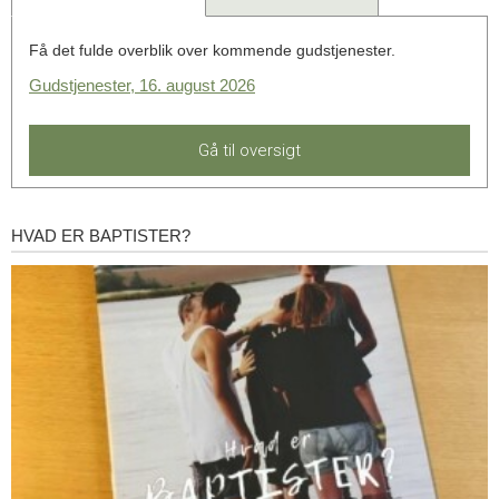
Få det fulde overblik over kommende gudstjenester.
Gudstjenester, 16. august 2026
Gå til oversigt
HVAD ER BAPTISTER?
Hvad
er
baptister?