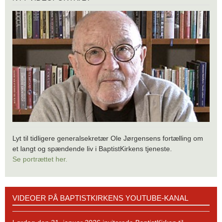
videoportræt
Lyt til tidligere generalsekretær Ole Jørgensens fortælling om
et langt og spændende liv i BaptistKirkens tjeneste.
Se portrættet her.
Videoer
VIDEOER PÅ BAPTISTKIRKENS YOUTUBE-KANAL
på
BaptistKirkens