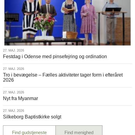
27.
27. MAJ. 2026
Festdag i Odense med pinsefejring og ordination
maj.
2026
27.
27. MAJ. 2026
Tro i bevægelse – Fælles aktiviteter tager form i efteråret
maj.
2026
2026
27.
27. MAJ. 2026
Nyt fra Myanmar
maj.
2026
27.
27. MAJ. 2026
Silkeborg Baptistkirke solgt
maj.
2026
Find gudstjeneste
Find menighed