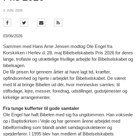
11.0:
Kalender
12.0:
Inspiration
3. JUN. 2026
13.0:
Værktøjskassen
14.0:
Mission
15.0:
Om
BaptistKirken
03/06/2026
16.0:
Kontakt
Sammen med Hans Arne Jensen modtog Ole Engel fra
Næste
Korskirken i Herlev d. 28. maj Bibelselskabets Pris 2026 for deres
indlæg:
lange, trofaste og utrættelige frivillige arbejde for Bibelselskabet og
Læs
bibelsagen.
hele
De får prisen for gennem årtier at have lagt tid, kræfter,
Biblen
opfindsomhed og hjerte i arbejdet for Bibelselskabet. De været
på
med til at bringe Bibelen ud dér, hvor mennesker samles: til
to
stiftsdage, lejre, messer, foredrag, udstillinger, gudstjenester og
år
Forrige
kirkelige arrangementer.
indlæg:
Fra tunge kufferter til gode samtaler
Repræsentantskabsmøde
Ole Engel har haft Bibelen med sig fra ungdommen. Han voksede
i
op i Baptistkirken i Vejle og har gennem årene arbejdet med
Kirkernes
bibelformidling som blandt andet søndagsskolelærer og
Integrationstjeneste
spejderfører. I 1995 blev han medlem af Bibelselskabets