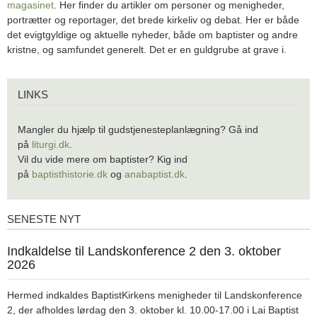
magasinet
. Her finder du artikler om personer og menigheder,
portrætter og reportager, det brede kirkeliv og debat. Her er både
det evigtgyldige og aktuelle nyheder, både om baptister og andre
kristne, og samfundet generelt. Det er en guldgrube at grave i.
Links
LINKS
Mangler du hjælp til gudstjenesteplanlægning? Gå ind
på
liturgi.dk
.
Vil du vide mere om baptister? Kig ind
på
baptisthistorie.dk
og
anabaptist.dk
.
SENESTE NYT
Seneste
nyt
1.
Indkaldelse til Landskonference 2 den 3. oktober
jul.
2026
2026
Hermed indkaldes BaptistKirkens menigheder til Landskonference
2, der afholdes lørdag den 3. oktober kl. 10.00-17.00 i Lai Baptist