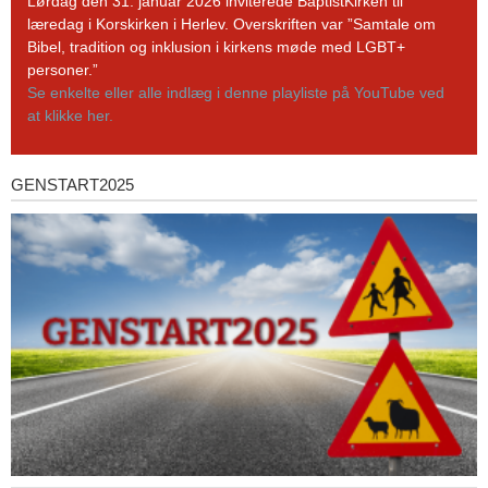
YouTube-
Lørdag den 31. januar 2026 inviterede BaptistKirken til
kanal
læredag i Korskirken i Herlev. Overskriften var ”Samtale om
Bibel, tradition og inklusion i kirkens møde med LGBT+
personer.”
Se enkelte eller alle indlæg i denne playliste på YouTube ved
at klikke her.
GENSTART2025
Genstart2025