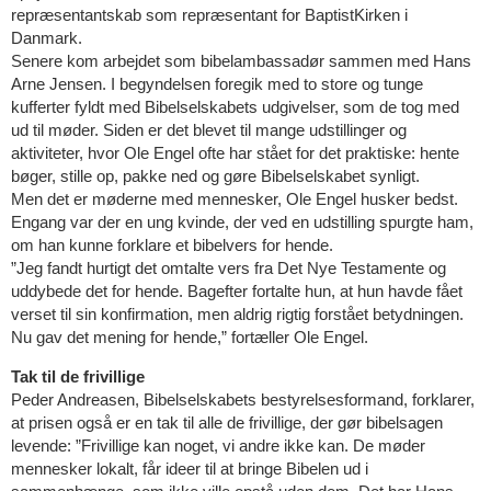
repræsentantskab som repræsentant for BaptistKirken i
Danmark.
Senere kom arbejdet som bibelambassadør sammen med Hans
Arne Jensen. I begyndelsen foregik med to store og tunge
kufferter fyldt med Bibelselskabets udgivelser, som de tog med
ud til møder. Siden er det blevet til mange udstillinger og
aktiviteter, hvor Ole Engel ofte har stået for det praktiske: hente
bøger, stille op, pakke ned og gøre Bibelselskabet synligt.
Men det er møderne med mennesker, Ole Engel husker bedst.
Engang var der en ung kvinde, der ved en udstilling spurgte ham,
om han kunne forklare et bibelvers for hende.
”Jeg fandt hurtigt det omtalte vers fra Det Nye Testamente og
uddybede det for hende. Bagefter fortalte hun, at hun havde fået
verset til sin konfirmation, men aldrig rigtig forstået betydningen.
Nu gav det mening for hende,” fortæller Ole Engel.
Tak til de frivillige
Peder Andreasen, Bibelselskabets bestyrelsesformand, forklarer,
at prisen også er en tak til alle de frivillige, der gør bibelsagen
levende: ”Frivillige kan noget, vi andre ikke kan. De møder
mennesker lokalt, får ideer til at bringe Bibelen ud i