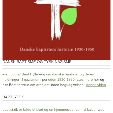
DANSK BAPTISME OG TYSK NAZISME
– en bog af Bent Hylleberg om danske baptister og deres
holdninger til nazismen i perioden 1930-1950. Læs mere
her
og
hør Bent fortælle om arbejdet inden bogudgivelsen i
denne video
.
BAPTIST.DK
baptist.dk
baptist.dk er både et blad og en
hjemmeside, som vi kalder web-