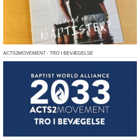
ACTS2MOVEMENT - TRO I BEVÆGELSE
Acts2Movement
-
Tro
i
bevægelse