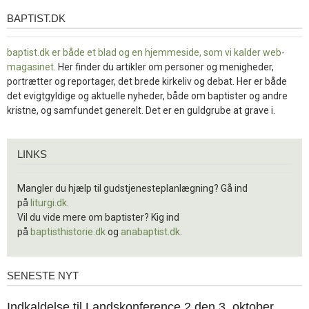
BAPTIST.DK
baptist.dk
baptist.dk er både et blad og en
hjemmeside, som vi kalder web-
magasinet
. Her finder du artikler om personer og menigheder,
portrætter og reportager, det brede kirkeliv og debat. Her er både
det evigtgyldige og aktuelle nyheder, både om baptister og andre
kristne, og samfundet generelt. Det er en guldgrube at grave i.
Links
LINKS
Mangler du hjælp til gudstjenesteplanlægning? Gå ind
på
liturgi.dk
.
Vil du vide mere om baptister? Kig ind
på
baptisthistorie.dk
og
anabaptist.dk
.
SENESTE NYT
Seneste
nyt
1.
Indkaldelse til Landskonference 2 den 3. oktober