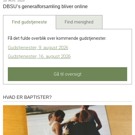
20.
20. AUG. 2025
til
DBSU’s generalforsamling bliver online
aug.
Landskonference
2025
1,
Find gudstjeneste
Find menighed
27.
september
2025
Få det fulde overblik over kommende gudstjenester.
Gudstjenester, 9. august 2026
Gudstjenester, 16. august 2026
Gå til oversigt
HVAD ER BAPTISTER?
Hvad
er
baptister?