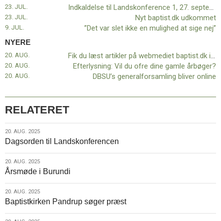
11.0:
Kalender
23. JUL.
Indkaldelse til Landskonference 1, 27. september 2025
12.0:
Inspiration
23. JUL.
Nyt baptist.dk udkommet
13.0:
Værktøjskassen
9. JUL.
”Det var slet ikke en mulighed at sige nej”
14.0:
Mission
NYERE
15.0:
Om
20. AUG.
Fik du læst artikler på webmediet baptist.dk i sommerferien?
BaptistKirken
20. AUG.
Efterlysning: Vil du ofre dine gamle årbøger?
16.0:
Kontakt
20. AUG.
DBSU’s generalforsamling bliver online
Næste
indlæg:
Fik
RELATERET
du
læst
20.
20. AUG. 2025
artikler
Dagsorden til Landskonferencen
aug.
på
2025
webmediet
20.
20. AUG. 2025
baptist.dk
Årsmøde i Burundi
aug.
i
2025
sommerferien?
20.
20. AUG. 2025
Forrige
Baptistkirken Pandrup søger præst
aug.
indlæg:
2025
Indkaldelse