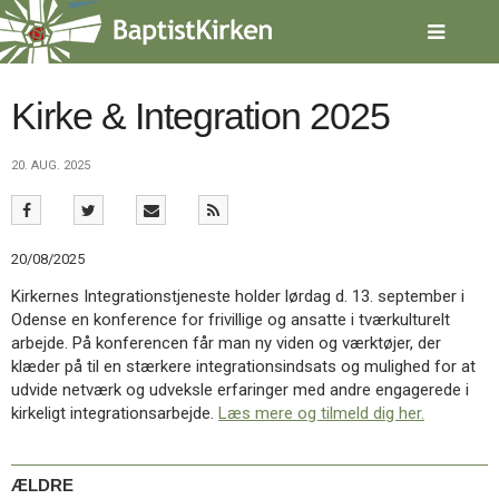
Spring
menu
over
og
gå
Kirke & Integration 2025
til
indhold
Vend
20. AUG. 2025
tilbage
til
forsiden
Gå
1.0:
Forside
20/08/2025
til
2.0:
Nyheder
vores
3.0:
Kalender
Kirkernes Integrationstjeneste holder lørdag d. 13. september i
guide
4.0:
Inspiration
Odense en konference for frivillige og ansatte i tværkulturelt
for
5.0:
Værktøjskassen
arbejde. På konferencen får man ny viden og værktøjer, der
tilgængelighed
6.0:
Mission
klæder på til en stærkere integrationsindsats og mulighed for at
7.0:
Om
udvide netværk og udveksle erfaringer med andre engagerede i
BaptistKirken
kirkeligt integrationsarbejde.
Læs mere og tilmeld dig her.
8.0:
Kontakt
9.0:
Forside
ÆLDRE
10.0:
Nyheder