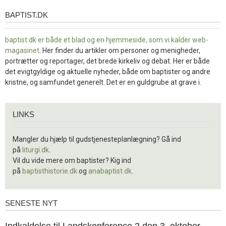
BAPTIST.DK
baptist.dk
baptist.dk er både et blad og en
hjemmeside, som vi kalder web-
magasinet
. Her finder du artikler om personer og menigheder,
portrætter og reportager, det brede kirkeliv og debat. Her er både
det evigtgyldige og aktuelle nyheder, både om baptister og andre
kristne, og samfundet generelt. Det er en guldgrube at grave i.
Links
LINKS
Mangler du hjælp til gudstjenesteplanlægning? Gå ind
på
liturgi.dk
.
Vil du vide mere om baptister? Kig ind
på
baptisthistorie.dk
og
anabaptist.dk
.
SENESTE NYT
Seneste
nyt
1.