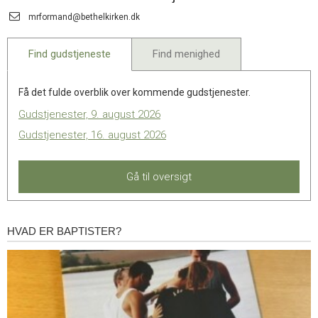
11.0:
Kalender
Send
mrformand@bethelkirken.dk
12.0:
Inspiration
email:
13.0:
Værktøjskassen
14.0:
Mission
Find gudstjeneste
Find menighed
15.0:
Om
BaptistKirken
Få det fulde overblik over kommende gudstjenester.
16.0:
Kontakt
Gudstjenester, 9. august 2026
Gudstjenester, 16. august 2026
Gå til oversigt
HVAD ER BAPTISTER?
Hvad
er
baptister?