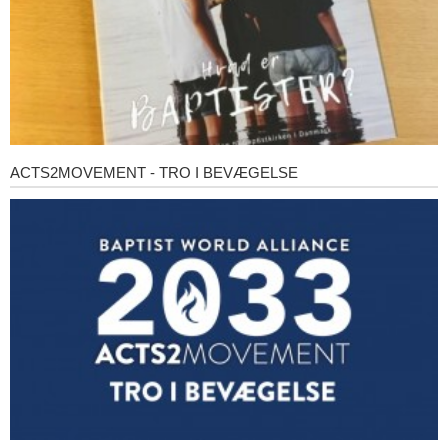
ACTS2MOVEMENT - TRO I BEVÆGELSE
Acts2Movement
-
Tro
i
bevægelse