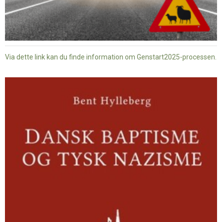
Via dette link kan du finde information om Genstart2025-processen.
Dansk
baptisme
og
tysk
nazisme