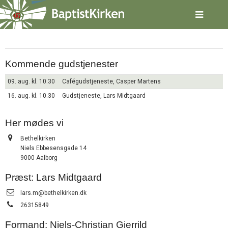
Spring
Aalborg – Bethelkirken
menu
over
og
gå
til
Kommende gudstjenester
indhold
Vend
tilbage
09. aug. kl. 10.30
Cafégudstjeneste, Casper Martens
til
16. aug. kl. 10.30
Gudstjeneste, Lars Midtgaard
forsiden
Gå
1.0:
Forside
til
2.0:
Her mødes vi
Nyheder
vores
3.0:
Kalender
Adresse:
Bethelkirken
guide
4.0:
Inspiration
Niels Ebbesensgade 14
for
5.0:
Værktøjskassen
9000 Aalborg
tilgængelighed
6.0:
Mission
7.0:
Om
Præst: Lars Midtgaard
BaptistKirken
Send
lars.m@bethelkirken.dk
8.0:
Kontakt
email:
Tlf.:
26315849
9.0:
Forside
10.0:
Nyheder
Formand: Niels-Christian Gjerrild