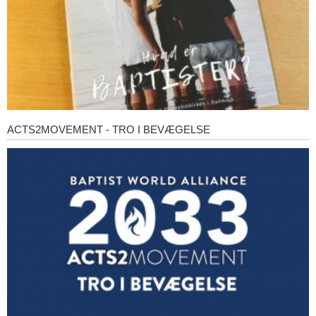
ACTS2MOVEMENT - TRO I BEVÆGELSE
Acts2Movement
-
Tro
i
bevægelse