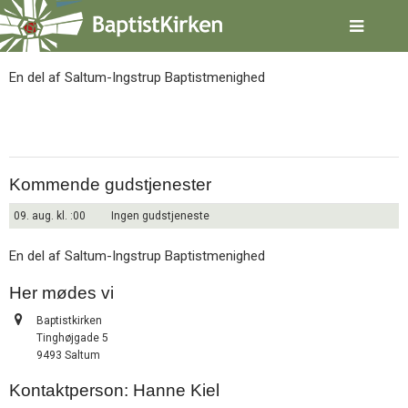
Spring
Saltum
menu
over
og
En del af Saltum-Ingstrup Baptistmenighed
gå
til
indhold
Vend
tilbage
til
forsiden
Kommende gudstjenester
Gå
1.0:
Forside
til
09. aug. kl. :00
2.0:
Ingen gudstjeneste
Nyheder
vores
3.0:
Kalender
guide
En del af Saltum-Ingstrup Baptistmenighed
4.0:
Inspiration
for
5.0:
Værktøjskassen
Her mødes vi
tilgængelighed
6.0:
Mission
7.0:
Om
Adresse:
Baptistkirken
BaptistKirken
Tinghøjgade 5
8.0:
Kontakt
9493 Saltum
9.0:
Forside
Kontaktperson: Hanne Kiel
10.0:
Nyheder