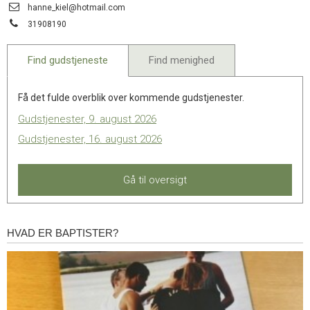
Send
11.0:
Kalender
hanne_kiel@hotmail.com
email:
12.0:
Inspiration
Tlf.:
31908190
13.0:
Værktøjskassen
14.0:
Mission
Find gudstjeneste
Find menighed
15.0:
Om
BaptistKirken
16.0:
Kontakt
Få det fulde overblik over kommende gudstjenester.
Gudstjenester, 9. august 2026
Gudstjenester, 16. august 2026
Gå til oversigt
HVAD ER BAPTISTER?
Hvad
er
baptister?