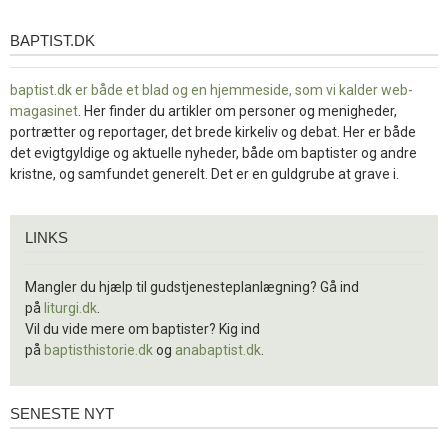
BAPTIST.DK
baptist.dk
baptist.dk er både et blad og en
hjemmeside, som vi kalder web-
magasinet
. Her finder du artikler om personer og menigheder,
portrætter og reportager, det brede kirkeliv og debat. Her er både
det evigtgyldige og aktuelle nyheder, både om baptister og andre
kristne, og samfundet generelt. Det er en guldgrube at grave i.
Links
LINKS
Mangler du hjælp til gudstjenesteplanlægning? Gå ind
på
liturgi.dk
.
Vil du vide mere om baptister? Kig ind
på
baptisthistorie.dk
og
anabaptist.dk
.
SENESTE NYT
Seneste
nyt