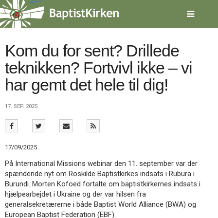
Spring
menu
over
og
gå
Kom du for sent? Drillede
til
teknikken? Fortvivl ikke – vi
indhold
Vend
tilbage
har gemt det hele til dig!
til
forsiden
Gå
1.0:
Forside
17. SEP. 2025
til
2.0:
Nyheder
vores
3.0:
Kalender
guide
4.0:
Inspiration
for
5.0:
Værktøjskassen
17/09/2025
tilgængelighed
6.0:
Mission
På International Missions webinar den 11. september var der
7.0:
Om
spændende nyt om Roskilde Baptistkirkes indsats i Rubura i
BaptistKirken
Burundi. Morten Kofoed fortalte om baptistkirkernes indsats i
8.0:
Kontakt
hjælpearbejdet i Ukraine og der var hilsen fra
9.0:
Forside
generalsekretærerne i både Baptist World Alliance (BWA) og
10.0:
Nyheder
European Baptist Federation (EBF).