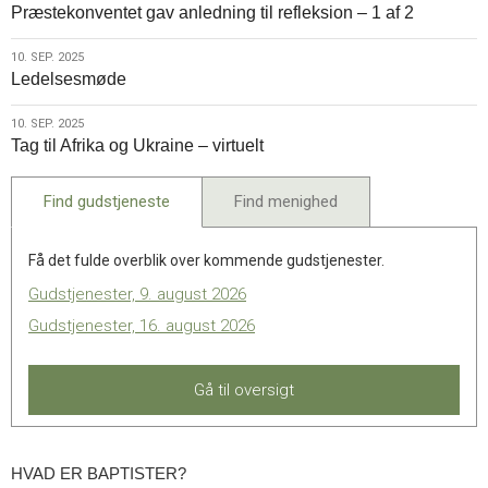
Præstekonventet gav anledning til refleksion – 1 af 2
Frivillige
sep.
mødre
2025
10.
10. SEP. 2025
forvandler
Ledelsesmøde
sep.
lokalsamfundet
2025
10.
10. SEP. 2025
Tag til Afrika og Ukraine – virtuelt
sep.
2025
Find gudstjeneste
Find menighed
Få det fulde overblik over kommende gudstjenester.
Gudstjenester, 9. august 2026
Gudstjenester, 16. august 2026
Gå til oversigt
HVAD ER BAPTISTER?
Hvad