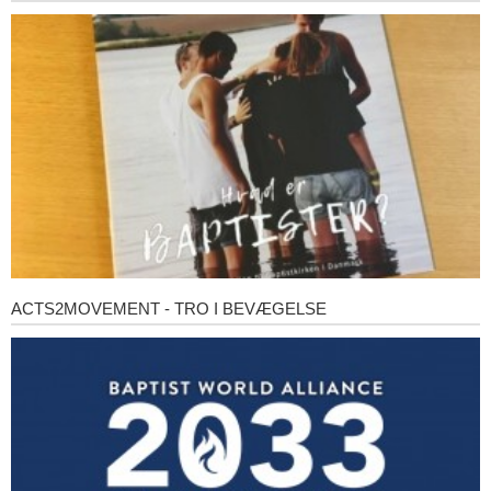
er
baptister?
ACTS2MOVEMENT - TRO I BEVÆGELSE
Acts2Movement
-
Tro
i
bevægelse