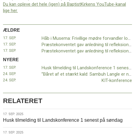
11.0:
Kalender
Du kan opleve det hele (igen) på BaptistKirkens YouTube-kanal
12.0:
Inspiration
lige her.
13.0:
Værktøjskassen
14.0:
Mission
15.0:
Om
ÆLDRE
BaptistKirken
17. SEP.
Håb i Musema: Frivillige mødre forvandler lokalsamfundet
16.0:
Kontakt
17. SEP.
Præstekonventet gav anledning til refleksion – 1 af 2
Næste
17. SEP.
Præstekonventet gav anledning til refleksion – 2 af 2
indlæg:
NYERE
Husk
17. SEP.
Husk tilmelding til Landskonference 1 senest på søndag
tilmelding
24. SEP.
”Båret af et stærkt kald: Sambuh Langle er ny præst i Odense”
til
24. SEP.
KIT-konference
Landskonference
1
senest
RELATERET
på
søndag
Forrige
indlæg:
17.
17. SEP. 2025
Husk tilmelding til Landskonference 1 senest på søndag
Håb
sep.
i
2025
Musema:
17.
17. SEP. 2025