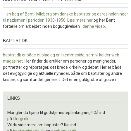
– en bog af Bent Hylleberg om danske baptister og deres holdninger
til nazismen i perioden 1930-1950. Læs mere
her
og hør Bent
fortælle om arbejdet inden bogudgivelsen i
denne video
.
BAPTIST.DK
baptist.dk
baptist.dk er både et blad og en
hjemmeside, som vi kalder web-
magasinet
. Her finder du artikler om personer og menigheder,
portrætter og reportager, det brede kirkeliv og debat. Her er både
det evigtgyldige og aktuelle nyheder, både om baptister og andre
kristne, og samfundet generelt. Det er en guldgrube at grave i.
Links
LINKS
Mangler du hjælp til gudstjenesteplanlægning? Gå ind
på
liturgi.dk
.
Vil du vide mere om baptister? Kig ind