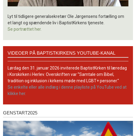
Lyt til tidligere generalsekretær Ole Jørgensens fortælling om
et langt og spændende liv i BaptistKirkens tjeneste.
Se portrættet her.
Videoer
VIDEOER PÅ BAPTISTKIRKENS YOUTUBE-KANAL
på
BaptistKirkens
YouTube-
Lørdag den 31. januar 2026 inviterede BaptistKirken til læredag
kanal
i Korskirken i Herlev. Overskriften var ”Samtale om Bibel,
tradition og inklusion i kirkens møde med LGBT+ personer.”
Se enkelte eller alle indlæg i denne playliste på YouTube ved at
klikke her.
GENSTART2025
Genstart2025