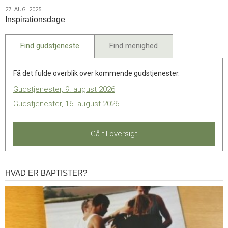
2025
Afrika
27.
27. AUG. 2025
og
Inspirationsdage
aug.
Ukraine
2025
–
Find gudstjeneste
Find menighed
virtuelt
Få det fulde overblik over kommende gudstjenester.
Gudstjenester, 9. august 2026
Gudstjenester, 16. august 2026
Gå til oversigt
HVAD ER BAPTISTER?
Hvad
er
baptister?