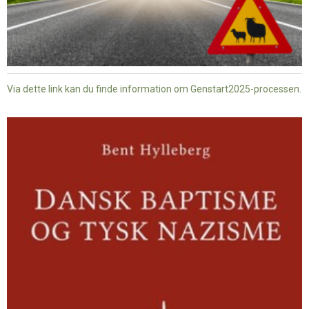
Via dette link kan du finde information om Genstart2025-processen.
Dansk
baptisme
og
tysk
nazisme