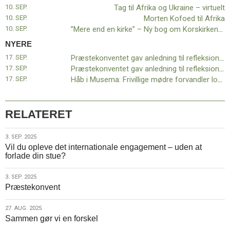
11.0:
Kalender
10. SEP.
Tag til Afrika og Ukraine – virtuelt
12.0:
Inspiration
10. SEP.
Morten Kofoed til Afrika
13.0:
Værktøjskassen
10. SEP.
”Mere end en kirke” – Ny bog om Korskirkens historie
14.0:
Mission
NYERE
15.0:
Om
17. SEP.
Præstekonventet gav anledning til refleksion – 2 af 2
BaptistKirken
17. SEP.
Præstekonventet gav anledning til refleksion – 1 af 2
16.0:
Kontakt
17. SEP.
Håb i Musema: Frivillige mødre forvandler lokalsamfundet
Næste
indlæg:
Præstekonventet
RELATERET
gav
anledning
3.
3. SEP. 2025
til
Vil du opleve det internationale engagement – uden at
sep.
refleksion
forlade din stue?
2025
–
2
3.
3. SEP. 2025
af
Præstekonvent
sep.
2
Forrige
2025
indlæg:
27.
27. AUG. 2025
Tag
Sammen gør vi en forskel
aug.
til