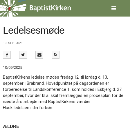
Spring
menu
over
og
gå
Ledelsesmøde
til
indhold
Vend
10. SEP. 2025
tilbage
til
forsiden
Gå
1.0:
Forside
10/09/2025
til
2.0:
Nyheder
vores
3.0:
Kalender
BaptistKirkens ledelse mødes fredag 12. til lørdag d. 13.
guide
4.0:
Inspiration
september i Brabrand. Hovedpunktet på dagsordenen er
for
5.0:
Værktøjskassen
forberedelse til Landskonference 1, som holdes i Esbjerg d. 27.
tilgængelighed
6.0:
Mission
september, hvor der bl.a. skal fremlægges en procesplan for de
7.0:
Om
næste års arbejde med BaptistKirkens værdier.
BaptistKirken
Husk ledelsen i din forbøn.
8.0:
Kontakt
9.0:
Forside
ÆLDRE
10.0:
Nyheder