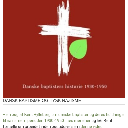
DANSK BAPTISME OG TYSK NAZISME
– en bog af Bent Hylleberg om danske baptister og deres holdninger
til nazismen i perioden 1930-1950. Læs mere
her
og hør Bent
fortælle om arbejdet inden bogudgivelsen i
denne video
.