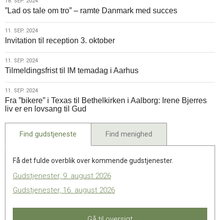
18.
18. SEP. 2024
til
”Lad os tale om tro” – ramte Danmark med succes
sep.
reception
2024
3.
11.
11. SEP. 2024
oktober
Invitation til reception 3. oktober
sep.
2024
11.
11. SEP. 2024
Tilmeldingsfrist til IM temadag i Aarhus
sep.
2024
11.
11. SEP. 2024
Fra ”bikere” i Texas til Bethelkirken i Aalborg: Irene Bjerres
sep.
liv er en lovsang til Gud
2024
Find gudstjeneste
Find menighed
Få det fulde overblik over kommende gudstjenester.
Gudstjenester, 9. august 2026
Gudstjenester, 16. august 2026
Gå til oversigt