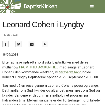
Spring
menu
over
og
gå
Leonard Cohen i Lyngby
til
indhold
Vend
18. SEP. 2024
tilbage
til
forsiden
Gå
1.0:
Forside
18/09/2024
til
2.0:
Nyheder
vores
3.0:
Kalender
Efter at have optrådt i nordjyske baptistkirker med deres
guide
4.0:
Inspiration
multishow
FROM THIS BROKEN HILL
med sange af Leonard
for
5.0:
Værktøjskassen
Cohen i den kommende weekend, vil
Straylight.band
holde
tilgængelighed
6.0:
Mission
koncert i Lyngby Baptistkirke søndag d. 29. september kl. 19.00
7.0:
Om
Tag med på en rejse gennem Leonard Cohens poesi og sange.
BaptistKirken
Det handler om Gud, kvinder og alt andet, men mest om Gud og
8.0:
Kontakt
kvinder. Sangene er det primære indhold i et program på
9.0:
Forside
halvanden time. Mellem sangene er der fortællinger i ord, billeder
10.0:
Nyheder