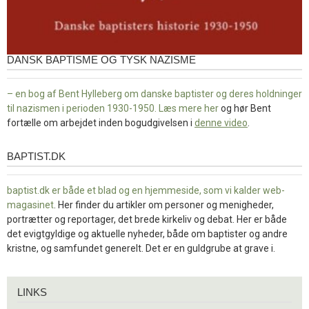
DANSK BAPTISME OG TYSK NAZISME
– en bog af Bent Hylleberg om danske baptister og deres holdninger
til nazismen i perioden 1930-1950. Læs mere
her
og hør Bent
fortælle om arbejdet inden bogudgivelsen i
denne video
.
BAPTIST.DK
baptist.dk
baptist.dk er både et blad og en
hjemmeside, som vi kalder web-
magasinet
. Her finder du artikler om personer og menigheder,
portrætter og reportager, det brede kirkeliv og debat. Her er både
det evigtgyldige og aktuelle nyheder, både om baptister og andre
kristne, og samfundet generelt. Det er en guldgrube at grave i.
Links
LINKS