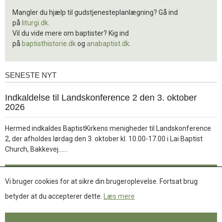
Mangler du hjælp til gudstjenesteplanlægning? Gå ind
på
liturgi.dk
.
Vil du vide mere om baptister? Kig ind
på
baptisthistorie.dk
og
anabaptist.dk
.
SENESTE NYT
Seneste
nyt
1.
Indkaldelse til Landskonference 2 den 3. oktober
jul.
2026
2026
Hermed indkaldes BaptistKirkens menigheder til Landskonference
2, der afholdes lørdag den 3. oktober kl. 10.00-17.00 i Lai Baptist
Læs
Church, Bakkevej……
mere
Læs mere
Vi bruger cookies for at sikre din brugeroplevelse. Fortsat brug
betyder at du accepterer dette.
Læs mere
Se flere nyheder