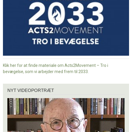
bevægelse
Klik her for at finde materiale om Acts2Movement – Tro i
bevægelse, som vi arbejder med frem til 2033.
Nyt
NYT VIDEOPORTRÆT
videoportræt