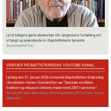
Lyt til tidligere generalsekretær Ole Jørgensens fortælling om
et langt og spændende liv i BaptistKirkens tjeneste.
Se portrættet her.
Videoer
VIDEOER PÅ BAPTISTKIRKENS YOUTUBE-KANAL
på
BaptistKirkens
YouTube-
Lørdag den 31. januar 2026 inviterede BaptistKirken til læredag
kanal
i Korskirken i Herlev. Overskriften var ”Samtale om Bibel,
tradition og inklusion i kirkens møde med LGBT+ personer.”
Se enkelte eller alle indlæg i denne playliste på YouTube ved at
klikke her.