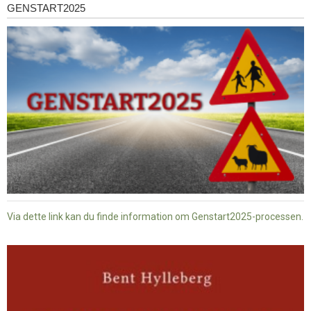
GENSTART2025
Genstart2025
Via dette link kan du finde information om Genstart2025-processen.
Dansk
baptisme
og
tysk
nazisme