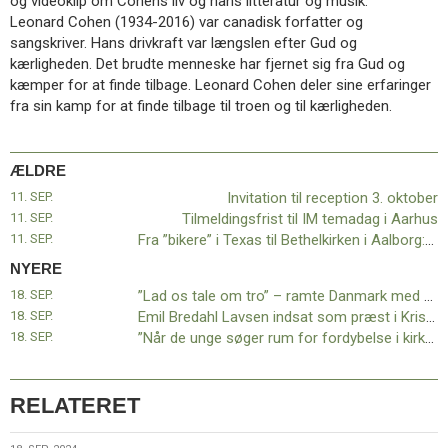
og videoklip om Cohens liv og hans litteratur og musik.
11.0:
Kalender
Leonard Cohen (1934-2016) var canadisk forfatter og
12.0:
Inspiration
sangskriver. Hans drivkraft var længslen efter Gud og
13.0:
Værktøjskassen
kærligheden. Det brudte menneske har fjernet sig fra Gud og
14.0:
Mission
kæmper for at finde tilbage. Leonard Cohen deler sine erfaringer
15.0:
Om
fra sin kamp for at finde tilbage til troen og til kærligheden.
BaptistKirken
16.0:
Kontakt
Næste
ÆLDRE
indlæg:
11. SEP.
Invitation til reception 3. oktober
”Lad
11. SEP.
Tilmeldingsfrist til IM temadag i Aarhus
os
11. SEP.
Fra ”bikere” i Texas til Bethelkirken i Aalborg: Irene Bjerres liv er en lovsang til Gud
tale
NYERE
om
tro”
18. SEP.
”Lad os tale om tro” – ramte Danmark med succes
–
18. SEP.
Emil Bredahl Lavsen indsat som præst i Kristuskirken
ramte
18. SEP.
”Når de unge søger rum for fordybelse i kirken, er svaret ikke lysshows og røgmaskiner”
Danmark
med
succes
Forrige
RELATERET
indlæg:
Invitation