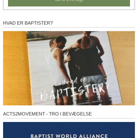
HVAD ER BAPTISTER?
Hvad
er
baptister?
ACTS2MOVEMENT - TRO I BEVÆGELSE
Acts2Movement
-
Tro
i