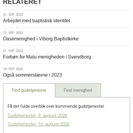
RELATERET
21.
21. SEP. 2022
Arbejdet med baptistisk identitet
sep.
2022
21.
21. SEP. 2022
Oasemenighed i Viborg Baptistkirke
sep.
2022
21.
21. SEP. 2022
Forbøn for Matu-menigheden i Svendborg
sep.
2022
14.
14. SEP. 2022
Også sommerstævne i 2023
sep.
2022
Find gudstjeneste
Find menighed
Få det fulde overblik over kommende gudstjenester.
Gudstjenester, 9. august 2026
Gudstjenester, 16. august 2026