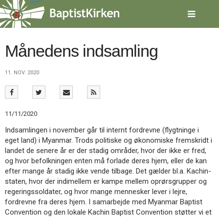
Spring
menu
over
og
gå
Månedens indsamling
til
indhold
Vend
11. NOV. 2020
tilbage
til
forsiden
Gå
1.0:
Forside
11/11/2020
til
2.0:
Nyheder
vores
3.0:
Kalender
Indsamlingen i november går til internt fordrevne (flygtninge i
guide
4.0:
Inspiration
eget land) i Myanmar. Trods politiske og økonomiske fremskridt i
for
5.0:
Værktøjskassen
landet de senere år er der stadig områder, hvor der ikke er fred,
tilgængelighed
6.0:
Mission
og hvor befolkningen enten må forlade deres hjem, eller de kan
7.0:
Om
efter mange år stadig ikke vende tilbage. Det gælder bl.a. Kachin-
BaptistKirken
staten, hvor der indimellem er kampe mellem oprørsgrupper og
8.0:
Kontakt
regeringssoldater, og hvor mange mennesker lever i lejre,
fordrevne fra deres hjem. I samarbejde med Myanmar Baptist
9.0:
Forside
Convention og den lokale Kachin Baptist Convention støtter vi et
10.0:
Nyheder