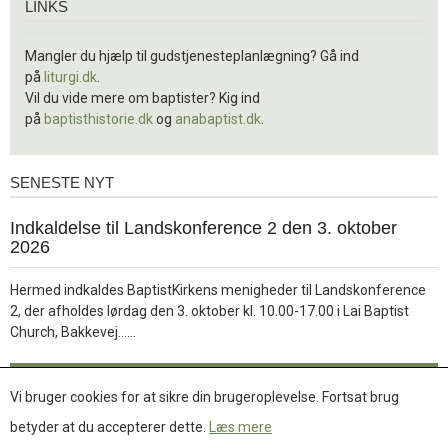
LINKS
Mangler du hjælp til gudstjenesteplanlægning? Gå ind
på
liturgi.dk
.
Vil du vide mere om baptister? Kig ind
på
baptisthistorie.dk
og
anabaptist.dk
.
SENESTE NYT
Seneste
nyt
1.
Indkaldelse til Landskonference 2 den 3. oktober
jul.
2026
2026
Hermed indkaldes BaptistKirkens menigheder til Landskonference
2, der afholdes lørdag den 3. oktober kl. 10.00-17.00 i Lai Baptist
Læs
Church, Bakkevej……
mere
Læs mere
Vi bruger cookies for at sikre din brugeroplevelse. Fortsat brug
betyder at du accepterer dette.
Læs mere