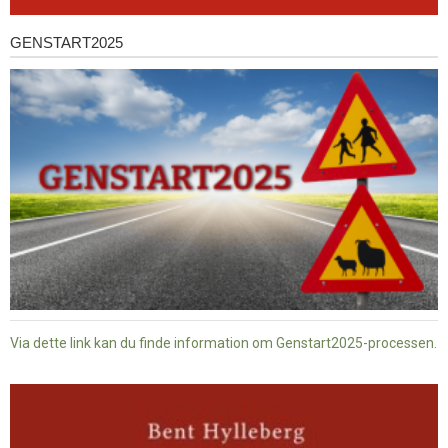
GENSTART2025
Genstart2025
Via dette link kan du finde information om Genstart2025-processen.
Dansk
baptisme
og