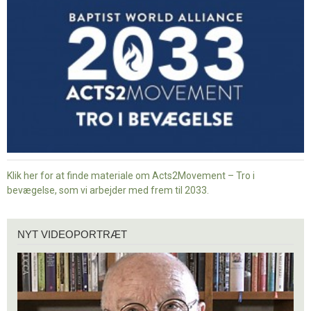
i
bevægelse
Klik her for at finde materiale om Acts2Movement – Tro i
bevægelse, som vi arbejder med frem til 2033.
Nyt
NYT VIDEOPORTRÆT
videoportræt