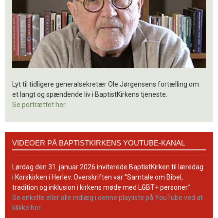
Lyt til tidligere generalsekretær Ole Jørgensens fortælling om
et langt og spændende liv i BaptistKirkens tjeneste.
Se portrættet her.
Videoer
VIDEOER PÅ BAPTISTKIRKENS YOUTUBE-KANAL
på
BaptistKirkens
YouTube-
Lørdag den 31. januar 2026 inviterede BaptistKirken til læredag
kanal
i Korskirken i Herlev. Overskriften var ”Samtale om Bibel,
tradition og inklusion i kirkens møde med LGBT+ personer.”
Se enkelte eller alle indlæg i denne playliste på YouTube ved at
klikke her.