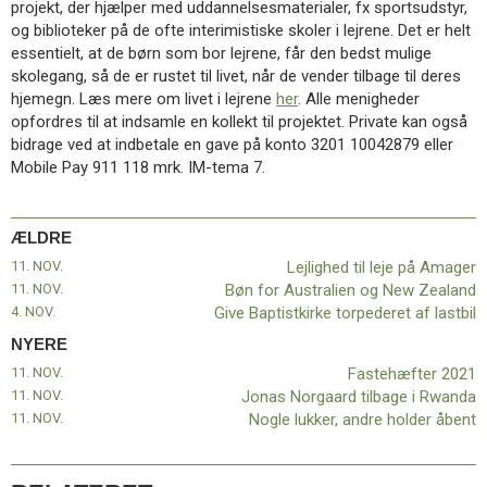
projekt, der hjælper med uddannelsesmaterialer, fx sportsudstyr,
11.0:
Kalender
og biblioteker på de ofte interimistiske skoler i lejrene. Det er helt
12.0:
Inspiration
essentielt, at de børn som bor lejrene, får den bedst mulige
13.0:
Værktøjskassen
skolegang, så de er rustet til livet, når de vender tilbage til deres
14.0:
Mission
hjemegn. Læs mere om livet i lejrene
her
. Alle menigheder
15.0:
Om
opfordres til at indsamle en kollekt til projektet. Private kan også
BaptistKirken
bidrage ved at indbetale en gave på konto 3201 10042879 eller
16.0:
Kontakt
Mobile Pay 911 118 mrk. IM-tema 7.
Næste
indlæg:
Fastehæfter
ÆLDRE
2021
Forrige
11. NOV.
Lejlighed til leje på Amager
indlæg:
11. NOV.
Bøn for Australien og New Zealand
Lejlighed
4. NOV.
Give Baptistkirke torpederet af lastbil
til
leje
NYERE
på
11. NOV.
Fastehæfter 2021
Amager
11. NOV.
Jonas Norgaard tilbage i Rwanda
11. NOV.
Nogle lukker, andre holder åbent