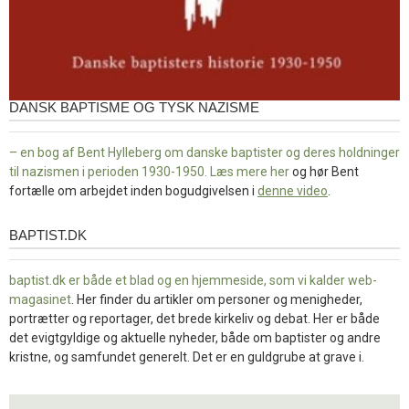
DANSK BAPTISME OG TYSK NAZISME
– en bog af Bent Hylleberg om danske baptister og deres holdninger
til nazismen i perioden 1930-1950. Læs mere
her
og hør Bent
fortælle om arbejdet inden bogudgivelsen i
denne video
.
BAPTIST.DK
baptist.dk
baptist.dk er både et blad og en
hjemmeside, som vi kalder web-
magasinet
. Her finder du artikler om personer og menigheder,
portrætter og reportager, det brede kirkeliv og debat. Her er både
det evigtgyldige og aktuelle nyheder, både om baptister og andre
kristne, og samfundet generelt. Det er en guldgrube at grave i.
Links