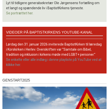
Lyt til tidligere generalsekretær Ole Jørgensens fortælling om
et langt og spændende liv i BaptistKirkens tjeneste.
Se portrættet her.
Videoer
VIDEOER PÅ BAPTISTKIRKENS YOUTUBE-KANAL
på
BaptistKirkens
YouTube-
Lørdag den 31. januar 2026 inviterede BaptistKirken til læredag
kanal
i Korskirken i Herlev. Overskriften var ”Samtale om Bibel,
tradition og inklusion i kirkens møde med LGBT+ personer.”
Se enkelte eller alle indlæg i denne playliste på YouTube ved at
klikke her.
GENSTART2025
Genstart2025