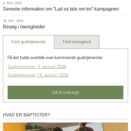
6.
6. NOV. 2024
i
Seneste information om ”Lad os tale om tro”-kampagnen
nov.
Oure
2024
og
30.
30. OKT. 2024
Brande
Besøg i menigheder
okt.
2024
Find gudstjeneste
Find menighed
Få det fulde overblik over kommende gudstjenester.
Gudstjenester, 9. august 2026
Gudstjenester, 16. august 2026
Gå til oversigt
HVAD ER BAPTISTER?
Hvad
er
baptister?