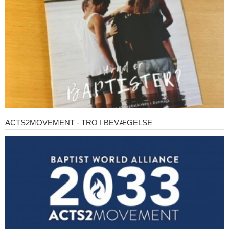
ACTS2MOVEMENT - TRO I BEVÆGELSE
Acts2Movement
-
Tro
i
bevægelse