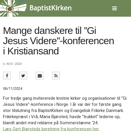
Spring
menu
over
og
gå
Mange danskere til ”Gi
til
Jesus Videre”-konferencen
indhold
Vend
tilbage
i Kristiansand
til
forsiden
Gå
1.0:
Forside
6. NOV. 2024
til
2.0:
Nyheder
vores
3.0:
Kalender
guide
4.0:
Inspiration
for
5.0:
Værktøjskassen
06/11/2024
tilgængelighed
6.0:
Mission
For tredje gang invitererede kristne kirker og organisationer til ”Gi
7.0:
Om
Jesus Videre”-konference i Norge. I år var der for første gang
BaptistKirken
stor tilslutning fra BaptistKirken og Evangelisk Frikirke Danmark.
8.0:
Kontakt
Frikirkepræst i Vrå, Maria Bjørsted, havde ”trukket” lederne op,
9.0:
Forside
blandt andet med reklame på Sommerstævne ’24.
10.0:
Nyheder
Læs Gert Bjørsteds beretning fra konferencen her.