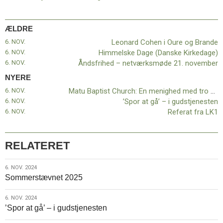
11.0:
Kalender
12.0:
Inspiration
13.0:
Værktøjskassen
ÆLDRE
14.0:
Mission
6. NOV.
Leonard Cohen i Oure og Brande
15.0:
Om
6. NOV.
Himmelske Dage (Danske Kirkedage)
BaptistKirken
6. NOV.
Åndsfrihed – netværksmøde 21. november
16.0:
Kontakt
NYERE
Næste
6. NOV.
Matu Baptist Church: En menighed med tro på fremtiden
indlæg:
6. NOV.
’Spor at gå’ – i gudstjenesten
Matu
6. NOV.
Referat fra LK1
Baptist
Church:
En
RELATERET
menighed
med
tro
6.
6. NOV. 2024
Sommerstævnet 2025
på
nov.
fremtiden
Forrige
2024
indlæg:
6.
6. NOV. 2024
’Spor at gå’ – i gudstjenesten
Leonard
nov.
Cohen
2024