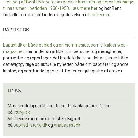
– en bog af Bent Hylleberg om danske baptister og deres holdninger
til nazismen i perioden 1930-1950. Læs mere
her
og hør Bent
fortælle om arbejdet inden bogudgivelsen i
denne video
.
BAPTIST.DK
baptist.dk
baptist.dk er både et blad og en
hjemmeside, som vi kalder web-
magasinet
. Her finder du artikler om personer og menigheder,
portrætter og reportager, det brede kirkeliv og debat. Her er både
det evigtgyldige og aktuelle nyheder, både om baptister og andre
kristne, og samfundet generelt. Det er en guldgrube at grave i.
Links
LINKS
Mangler du hjælp til gudstjenesteplanlægning? Gå ind
på
liturgi.dk
.
Vil du vide mere om baptister? Kig ind
på
baptisthistorie.dk
og
anabaptist.dk
.