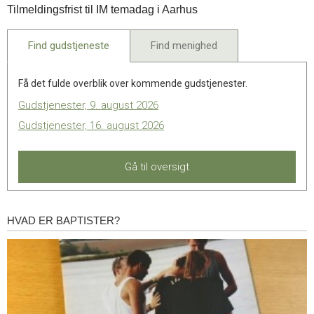
Tilmeldingsfrist til IM temadag i Aarhus
om
sep.
at
2024
begrænse
Find gudstjeneste
Find menighed
religiøs
polarisering
Få det fulde overblik over kommende gudstjenester.
Gudstjenester, 9. august 2026
Gudstjenester, 16. august 2026
Gå til oversigt
HVAD ER BAPTISTER?
Hvad
er
baptister?