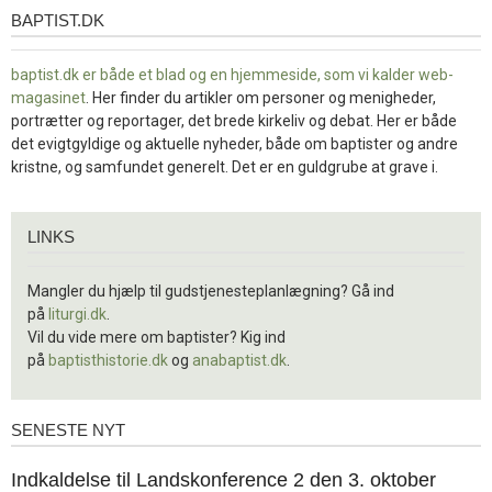
BAPTIST.DK
baptist.dk
baptist.dk er både et blad og en
hjemmeside, som vi kalder web-
magasinet
. Her finder du artikler om personer og menigheder,
portrætter og reportager, det brede kirkeliv og debat. Her er både
det evigtgyldige og aktuelle nyheder, både om baptister og andre
kristne, og samfundet generelt. Det er en guldgrube at grave i.
Links
LINKS
Mangler du hjælp til gudstjenesteplanlægning? Gå ind
på
liturgi.dk
.
Vil du vide mere om baptister? Kig ind
på
baptisthistorie.dk
og
anabaptist.dk
.
SENESTE NYT
Seneste
nyt
1.
Indkaldelse til Landskonference 2 den 3. oktober