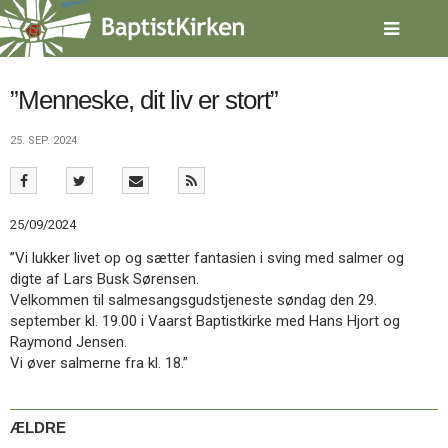
Spring
menu
over
og
gå
”Menneske, dit liv er stort”
til
indhold
Vend
25. SEP. 2024
tilbage
til
forsiden
Gå
1.0:
Forside
25/09/2024
til
2.0:
Nyheder
”Vi lukker livet op og sætter fantasien i sving med salmer og
vores
3.0:
Kalender
digte af Lars Busk Sørensen.
guide
4.0:
Inspiration
Velkommen til salmesangsgudstjeneste søndag den 29.
for
5.0:
Værktøjskassen
september kl. 19.00 i Vaarst Baptistkirke med Hans Hjort og
tilgængelighed
6.0:
Mission
Raymond Jensen.
7.0:
Om
Vi øver salmerne fra kl. 18.”
BaptistKirken
8.0:
Kontakt
9.0:
Forside
ÆLDRE
10.0:
Nyheder