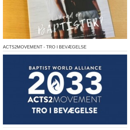
ACTS2MOVEMENT - TRO I BEVÆGELSE
Acts2Movement
-
Tro
i
bevægelse