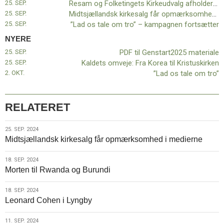
25. SEP.
Resam og Folketingets Kirkeudvalg afholder offentlig høring om at begrænse religiøs polarisering
11.0:
Kalender
25. SEP.
Midtsjællandsk kirkesalg får opmærksomhed i medierne
12.0:
Inspiration
25. SEP.
”Lad os tale om tro” – kampagnen fortsætter
13.0:
Værktøjskassen
14.0:
Mission
NYERE
15.0:
Om
25. SEP.
PDF til Genstart2025 materiale
BaptistKirken
25. SEP.
Kaldets omveje: Fra Korea til Kristuskirken
16.0:
Kontakt
2. OKT.
”Lad os tale om tro”
Næste
indlæg:
PDF
RELATERET
til
Genstart2025
25.
25. SEP. 2024
materiale
Forrige
Midtsjællandsk kirkesalg får opmærksomhed i medierne
sep.
indlæg:
2024
Resam
18.
18. SEP. 2024
og
Morten til Rwanda og Burundi
sep.
Folketingets
2024
Kirkeudvalg
18.
18. SEP. 2024
afholder
Leonard Cohen i Lyngby
sep.
offentlig
2024
høring
11.
11. SEP. 2024