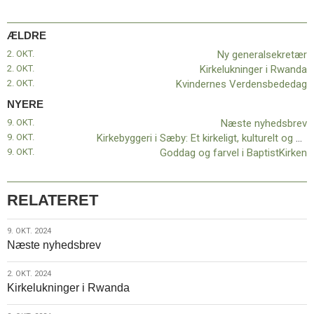
11.0:
Kalender
12.0:
Inspiration
ÆLDRE
13.0:
Værktøjskassen
14.0:
Mission
2. OKT.
Ny generalsekretær
15.0:
Om
2. OKT.
Kirkelukninger i Rwanda
BaptistKirken
2. OKT.
Kvindernes Verdensbededag
16.0:
Kontakt
NYERE
Næste
9. OKT.
Næste nyhedsbrev
indlæg:
9. OKT.
Kirkebyggeri i Sæby: Et kirkeligt, kulturelt og åndeligt frirum for seniorer
Næste
9. OKT.
Goddag og farvel i BaptistKirken
nyhedsbrev
Forrige
indlæg:
Ny
RELATERET
generalsekretær
9.
9. OKT. 2024
Næste nyhedsbrev
okt.
2024
2.
2. OKT. 2024
Kirkelukninger i Rwanda
okt.
2024