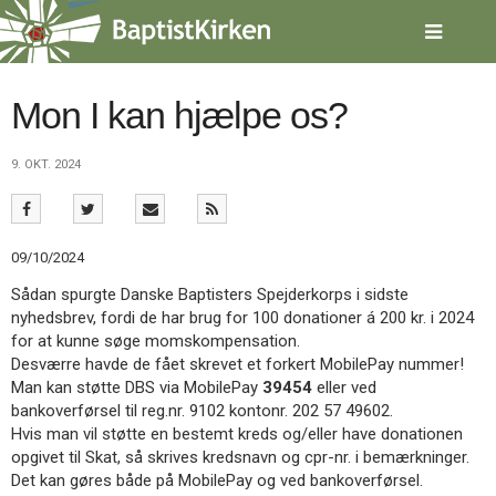
Spring
menu
over
og
gå
Mon I kan hjælpe os?
til
indhold
Vend
9. OKT. 2024
tilbage
til
forsiden
Gå
1.0:
Forside
09/10/2024
til
2.0:
Nyheder
vores
3.0:
Kalender
Sådan spurgte Danske Baptisters Spejderkorps i sidste
guide
4.0:
Inspiration
nyhedsbrev, fordi de har brug for 100 donationer á 200 kr. i 2024
for
5.0:
Værktøjskassen
for at kunne søge momskompensation.
tilgængelighed
6.0:
Mission
Desværre havde de fået skrevet et forkert MobilePay nummer!
7.0:
Om
Man kan støtte DBS via MobilePay
39454
eller ved
BaptistKirken
bankoverførsel til reg.nr. 9102 kontonr. 202 57 49602.
8.0:
Kontakt
Hvis man vil støtte en bestemt kreds og/eller have donationen
opgivet til Skat, så skrives kredsnavn og cpr-nr. i bemærkninger.
9.0:
Forside
Det kan gøres både på MobilePay og ved bankoverførsel.
10.0:
Nyheder