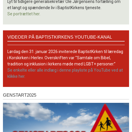
Lyt til tidligere generalsekretær Ole Jørgensens fortælling om
et langt og spændende liv i BaptistKirkens tjeneste.
Se portrættet her.
Videoer
VIDEOER PÅ BAPTISTKIRKENS YOUTUBE-KANAL
på
BaptistKirkens
YouTube-
Lørdag den 31. januar 2026 inviterede BaptistKirken til læredag
kanal
i Korskirken i Herlev. Overskriften var ”Samtale om Bibel,
tradition og inklusion i kirkens møde med LGBT+ personer.”
Se enkelte eller alle indlæg i denne playliste på YouTube ved at
klikke her.
GENSTART2025
Genstart2025