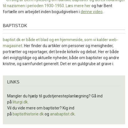
til nazismen i perioden 1930-1950. Læs mere
her
og hør Bent
fortælle om arbejdet inden bogudgivelsen i
denne video
.
BAPTIST.DK
baptist.dk
baptist.dk er både et blad og en
hjemmeside, som vi kalder web-
magasinet
. Her finder du artikler om personer og menigheder,
portrætter og reportager, det brede kirkeliv og debat. Her er både
det evigtgyldige og aktuelle nyheder, både om baptister og andre
kristne, og samfundet generelt. Det er en guldgrube at grave i.
Links
LINKS
Mangler du hjælp til gudstjenesteplanlægning? Gå ind
på
liturgi.dk
.
Vil du vide mere om baptister? Kig ind
på
baptisthistorie.dk
og
anabaptist.dk
.