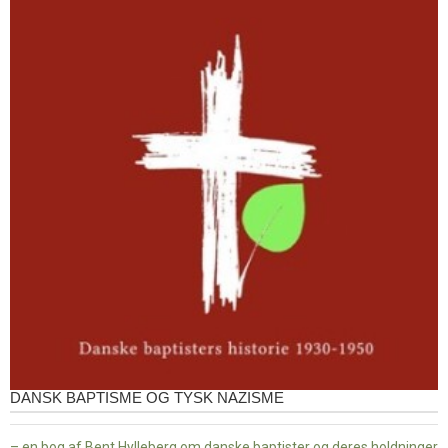
DANSK BAPTISME OG TYSK NAZISME
– en bog af Bent Hylleberg om danske baptister og deres holdninger