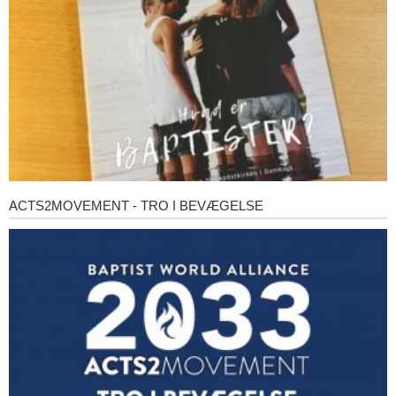
ACTS2MOVEMENT - TRO I BEVÆGELSE
Acts2Movement
-
Tro
i
bevægelse