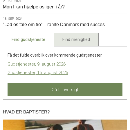
2.
2. OKT. 2024
Mon I kan hjælpe os igen i år?
okt.
2024
18.
18. SEP. 2024
”Lad os tale om tro” – ramte Danmark med succes
sep.
2024
Find gudstjeneste
Find menighed
Få det fulde overblik over kommende gudstjenester.
Gudstjenester, 9. august 2026
Gudstjenester, 16. august 2026
Gå til oversigt
HVAD ER BAPTISTER?
Hvad
er
baptister?