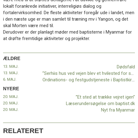
11.0:
Kalender
lokalt forankrede initiativer, interreligiøs dialog og
12.0:
Inspiration
fortalervirksomhed. De fleste aktiviteter foregår ude i landet, men
13.0:
Værktøjskassen
i den næste uge er man samlet til træning mv i Yangon, og det
14.0:
Mission
skal Morten være med til.
15.0:
Om
Derudover er der planlagt møder med baptisterne i Myanmar for
BaptistKirken
at drøfte fremtidige aktiviteter og projekter.
16.0:
Kontakt
Næste
indlæg:
ÆLDRE
”Et
13. MAJ.
Dødsfald
sted
13. MAJ.
”Serhiis hus ved vejen blev et hvilested for soldater”
at
6. MAJ.
Ordinations- og festgudstjeneste i Baptistkirken i Odense
trække
NYERE
vejret
20. MAJ.
”Et sted at trække vejret igen”
igen”
Forrige
20. MAJ.
Læserundersøgelse om baptist.dk
indlæg:
20. MAJ.
Nyt fra Myanmar
Dødsfald
RELATERET