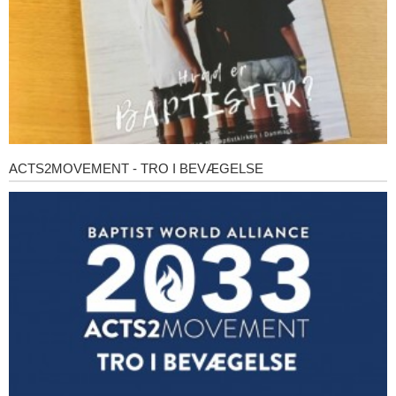
ACTS2MOVEMENT - TRO I BEVÆGELSE
Acts2Movement
-
Tro
i
bevægelse