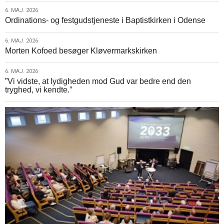
6.
6. MAJ. 2026
Ordinations- og festgudstjeneste i Baptistkirken i Odense
maj.
2026
6.
6. MAJ. 2026
Morten Kofoed besøger Kløvermarkskirken
maj.
2026
6.
6. MAJ. 2026
”Vi vidste, at lydigheden mod Gud var bedre end den
maj.
tryghed, vi kendte.”
2026