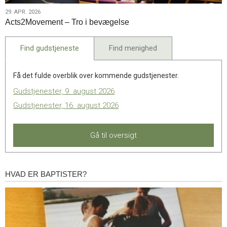
29.
29. APR. 2026
Acts2Movement – Tro i bevægelse
apr.
2026
Find gudstjeneste
Find menighed
Få det fulde overblik over kommende gudstjenester.
Gudstjenester, 9. august 2026
Gudstjenester, 16. august 2026
Gå til oversigt
HVAD ER BAPTISTER?
Hvad
er
baptister?