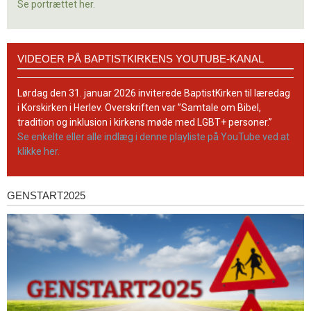
Se portrættet her.
Videoer
VIDEOER PÅ BAPTISTKIRKENS YOUTUBE-KANAL
på
BaptistKirkens
YouTube-
Lørdag den 31. januar 2026 inviterede BaptistKirken til læredag
kanal
i Korskirken i Herlev. Overskriften var ”Samtale om Bibel,
tradition og inklusion i kirkens møde med LGBT+ personer.”
Se enkelte eller alle indlæg i denne playliste på YouTube ved at
klikke her.
GENSTART2025
Genstart2025