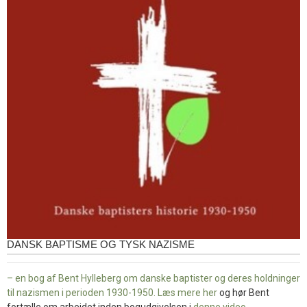
DANSK BAPTISME OG TYSK NAZISME
– en bog af Bent Hylleberg om danske baptister og deres holdninger
til nazismen i perioden 1930-1950. Læs mere
her
og hør Bent
fortælle om arbejdet inden bogudgivelsen i
denne video
.