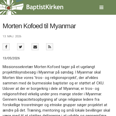
Spring
menu
over
og
gå
Morten Kofoed til Myanmar
til
indhold
Vend
13. MAJ. 2026
tilbage
til
forsiden
Gå
1.0:
Forside
13/05/2026
til
2.0:
Nyheder
Missionssekretær Morten Kofoed tager på et ugelangt
vores
3.0:
Kalender
projekttilsynsbesøg i Myanmar på søndag. I Myanmar skal
guide
4.0:
Inspiration
Morten tilse vores ’tros- og religionsprojekt’, der afvikles
for
5.0:
Værktøjskassen
sammen med de burmesiske baptister og er støttet af CKU.
tilgængelighed
6.0:
Mission
Udover at der er borgerkrig i dele af Myanmar, er tros- og
7.0:
Om
religionsfrihed virkelig under pres mange steder i Myanmar.
BaptistKirken
Gennem kapacitetsopbygning af unge religiøse ledere fra
8.0:
Kontakt
forskellige trosretninger og etniske grupper søger projektet at
9.0:
Forside
ændre på det. Træning, mentoring og små lokale bevillinger skal
10.0:
Nyheder
være med til at støttes deltagerne i at udvikle og gennemføre