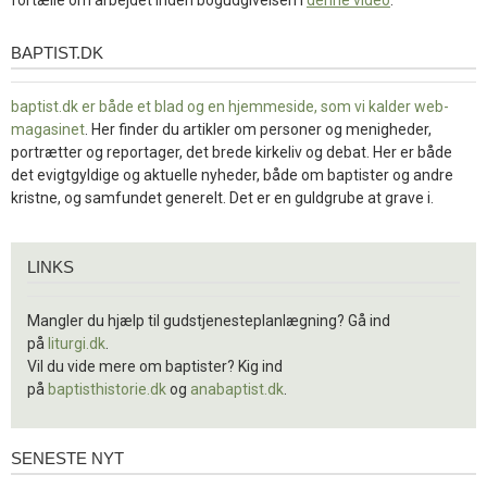
BAPTIST.DK
baptist.dk
baptist.dk er både et blad og en
hjemmeside, som vi kalder web-
magasinet
. Her finder du artikler om personer og menigheder,
portrætter og reportager, det brede kirkeliv og debat. Her er både
det evigtgyldige og aktuelle nyheder, både om baptister og andre
kristne, og samfundet generelt. Det er en guldgrube at grave i.
Links
LINKS
Mangler du hjælp til gudstjenesteplanlægning? Gå ind
på
liturgi.dk
.
Vil du vide mere om baptister? Kig ind
på
baptisthistorie.dk
og
anabaptist.dk
.
SENESTE NYT
Seneste
nyt