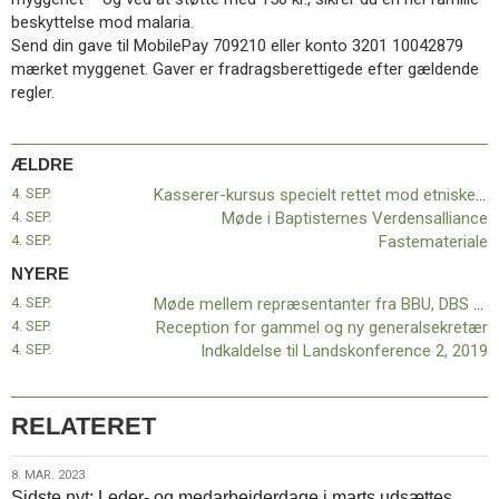
11.0:
Kalender
beskyttelse mod malaria.
12.0:
Inspiration
Send din gave til MobilePay 709210 eller konto 3201 10042879
13.0:
Værktøjskassen
mærket myggenet. Gaver er fradragsberettigede efter gældende
14.0:
Mission
regler.
15.0:
Om
BaptistKirken
16.0:
Kontakt
ÆLDRE
Næste
4. SEP.
Kasserer-kursus specielt rettet mod etniske menigheder
indlæg:
4. SEP.
Møde i Baptisternes Verdensalliance
Møde
4. SEP.
Fastemateriale
mellem
NYERE
repræsentanter
4. SEP.
Møde mellem repræsentanter fra BBU, DBS og BaptistKirkens ledelse
fra
4. SEP.
Reception for gammel og ny generalsekretær
BBU,
4. SEP.
Indkaldelse til Landskonference 2, 2019
DBS
og
BaptistKirkens
ledelse
RELATERET
Forrige
indlæg:
Kasserer-
8.
8. MAR. 2023
kursus
Sidste nyt: Leder- og medarbejderdage i marts udsættes