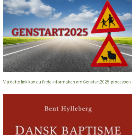
Via dette link kan du finde information om Genstart2025-processen.
Dansk
baptisme
og
tysk
nazisme