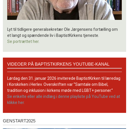
Lyt til tidligere generalsekretær Ole Jørgensens fortælling om
et langt og spændende liv i BaptistKirkens tjeneste.
Se portrættet her.
Videoer
VIDEOER PÅ BAPTISTKIRKENS YOUTUBE-KANAL
på
BaptistKirkens
YouTube-
Lørdag den 31. januar 2026 inviterede BaptistKirken til læredag
kanal
i Korskirken i Herlev. Overskriften var ”Samtale om Bibel,
tradition og inklusion i kirkens møde med LGBT+ personer.”
Se enkelte eller alle indlæg i denne playliste på YouTube ved at
klikke her.
GENSTART2025
Genstart2025