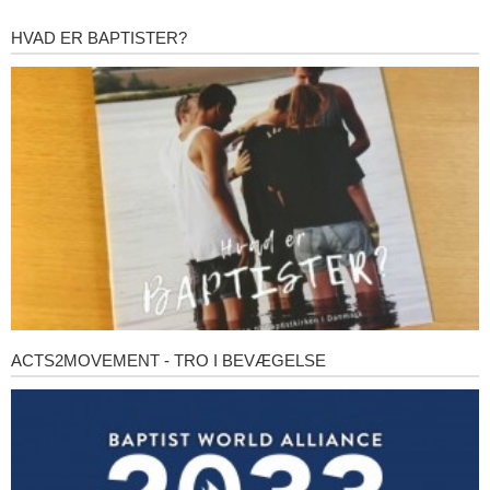
HVAD ER BAPTISTER?
Hvad
er
baptister?
ACTS2MOVEMENT - TRO I BEVÆGELSE
Acts2Movement
-
Tro
i
bevægelse