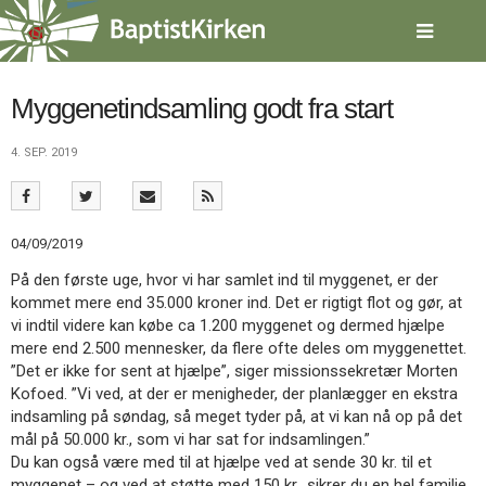
Spring
menu
over
og
gå
Myggenetindsamling godt fra start
til
indhold
Vend
4. SEP. 2019
tilbage
til
forsiden
Gå
1.0:
Forside
04/09/2019
til
2.0:
Nyheder
På den første uge, hvor vi har samlet ind til myggenet, er der
vores
3.0:
Kalender
kommet mere end 35.000 kroner ind. Det er rigtigt flot og gør, at
guide
4.0:
Inspiration
vi indtil videre kan købe ca 1.200 myggenet og dermed hjælpe
for
5.0:
Værktøjskassen
mere end 2.500 mennesker, da flere ofte deles om myggenettet.
tilgængelighed
6.0:
Mission
”Det er ikke for sent at hjælpe”, siger missionssekretær Morten
7.0:
Om
Kofoed. ”Vi ved, at der er menigheder, der planlægger en ekstra
BaptistKirken
indsamling på søndag, så meget tyder på, at vi kan nå op på det
8.0:
Kontakt
mål på 50.000 kr., som vi har sat for indsamlingen.”
9.0:
Forside
Du kan også være med til at hjælpe ved at sende 30 kr. til et
10.0:
Nyheder
myggenet – og ved at støtte med 150 kr., sikrer du en hel familie