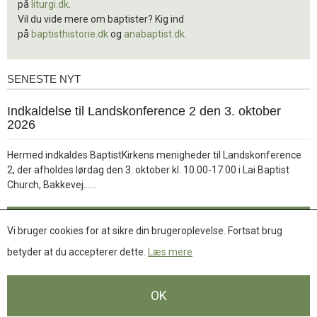
på
liturgi.dk
.
Vil du vide mere om baptister? Kig ind
på
baptisthistorie.dk
og
anabaptist.dk
.
SENESTE NYT
Seneste
nyt
1.
Indkaldelse til Landskonference 2 den 3. oktober
jul.
2026
2026
Hermed indkaldes BaptistKirkens menigheder til Landskonference
2, der afholdes lørdag den 3. oktober kl. 10.00-17.00 i Lai Baptist
Læs
Church, Bakkevej……
mere
Læs mere
Vi bruger cookies for at sikre din brugeroplevelse. Fortsat brug
betyder at du accepterer dette.
Læs mere
Se flere nyheder
OK