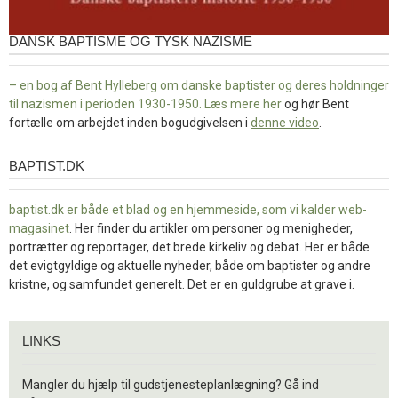
DANSK BAPTISME OG TYSK NAZISME
– en bog af Bent Hylleberg om danske baptister og deres holdninger
til nazismen i perioden 1930-1950. Læs mere
her
og hør Bent
fortælle om arbejdet inden bogudgivelsen i
denne video
.
BAPTIST.DK
baptist.dk
baptist.dk er både et blad og en
hjemmeside, som vi kalder web-
magasinet
. Her finder du artikler om personer og menigheder,
portrætter og reportager, det brede kirkeliv og debat. Her er både
det evigtgyldige og aktuelle nyheder, både om baptister og andre
kristne, og samfundet generelt. Det er en guldgrube at grave i.
Links
LINKS
Mangler du hjælp til gudstjenesteplanlægning? Gå ind