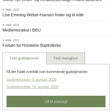
mar.
specielt
2023
rettet
8.
8. MAR. 2023
mod
Lise Emming Weber-Hansen finder sig til rette
mar.
etniske
2023
menigheder
8.
8. MAR. 2023
Medlemsvækst i BBU
mar.
2023
8.
8. MAR. 2023
Forbøn for Holstebro Baptistkirke
mar.
2023
Find gudstjeneste
Find menighed
Få det fulde overblik over kommende gudstjenester.
Gudstjenester, 9. august 2026
Gudstjenester, 16. august 2026
Gå til oversigt