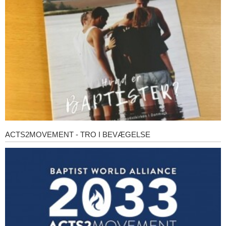
baptister?
ACTS2MOVEMENT - TRO I BEVÆGELSE
Acts2Movement
-
Tro
i
bevægelse