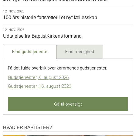
nov.
København
2025
12.
12. NOV. 2025
100 års historie fortsætter i et nyt fællesskab
nov.
2025
12.
12. NOV. 2025
Udtalelse fra BaptistKirkens formand
nov.
2025
Find gudstjeneste
Find menighed
Få det fulde overblik over kommende gudstjenester.
Gudstjenester, 9. august 2026
Gudstjenester, 16. august 2026
Gå til oversigt
HVAD ER BAPTISTER?
Hvad
er