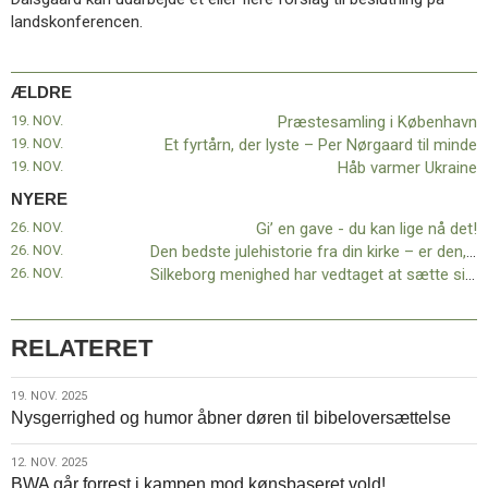
11.0:
Kalender
landskonferencen.
12.0:
Inspiration
13.0:
Værktøjskassen
14.0:
Mission
ÆLDRE
15.0:
Om
19. NOV.
Præstesamling i København
BaptistKirken
19. NOV.
Et fyrtårn, der lyste – Per Nørgaard til minde
16.0:
Kontakt
19. NOV.
Håb varmer Ukraine
Næste
NYERE
indlæg:
26. NOV.
Gi’ en gave - du kan lige nå det!
Gi’
26. NOV.
Den bedste julehistorie fra din kirke – er den, du deler med læserne på baptist.dk
en
26. NOV.
Silkeborg menighed har vedtaget at sætte sit kirkehus til salg
gave
–
du
kan
RELATERET
lige
nå
19.
19. NOV. 2025
det!
Forrige
Nysgerrighed og humor åbner døren til bibeloversættelse
nov.
indlæg:
2025
Præstesamling
12.
12. NOV. 2025
i
BWA går forrest i kampen mod kønsbaseret vold!