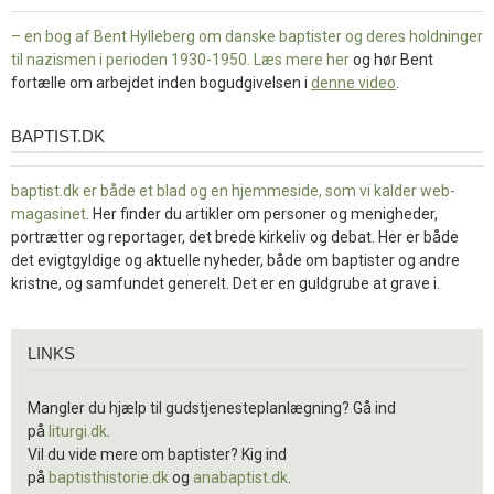
– en bog af Bent Hylleberg om danske baptister og deres holdninger
til nazismen i perioden 1930-1950. Læs mere
her
og hør Bent
fortælle om arbejdet inden bogudgivelsen i
denne video
.
BAPTIST.DK
baptist.dk
baptist.dk er både et blad og en
hjemmeside, som vi kalder web-
magasinet
. Her finder du artikler om personer og menigheder,
portrætter og reportager, det brede kirkeliv og debat. Her er både
det evigtgyldige og aktuelle nyheder, både om baptister og andre
kristne, og samfundet generelt. Det er en guldgrube at grave i.
Links
LINKS
Mangler du hjælp til gudstjenesteplanlægning? Gå ind
på
liturgi.dk
.
Vil du vide mere om baptister? Kig ind
på
baptisthistorie.dk
og
anabaptist.dk
.