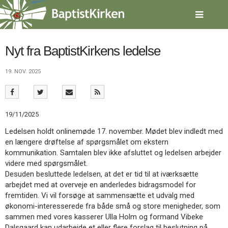
Spring
menu
over
og
gå
Nyt fra BaptistKirkens ledelse
til
indhold
Vend
19. NOV. 2025
tilbage
til
forsiden
Gå
1.0:
Forside
19/11/2025
til
2.0:
Nyheder
Ledelsen holdt onlinemøde 17. november. Mødet blev indledt med
vores
3.0:
Kalender
en længere drøftelse af spørgsmålet om ekstern
guide
4.0:
Inspiration
kommunikation. Samtalen blev ikke afsluttet og ledelsen arbejder
for
5.0:
Værktøjskassen
videre med spørgsmålet.
tilgængelighed
6.0:
Mission
Desuden besluttede ledelsen, at det er tid til at iværksætte
7.0:
Om
arbejdet med at overveje en anderledes bidragsmodel for
BaptistKirken
fremtiden. Vi vil forsøge at sammensætte et udvalg med
8.0:
Kontakt
økonomi-interesserede fra både små og store menigheder, som
9.0:
Forside
sammen med vores kasserer Ulla Holm og formand Vibeke
10.0:
Nyheder
Dalsgaard kan udarbejde et eller flere forslag til beslutning på