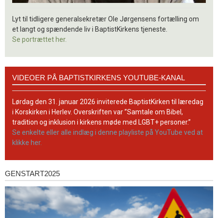
Lyt til tidligere generalsekretær Ole Jørgensens fortælling om
et langt og spændende liv i BaptistKirkens tjeneste.
Se portrættet her.
Videoer
VIDEOER PÅ BAPTISTKIRKENS YOUTUBE-KANAL
på
BaptistKirkens
YouTube-
Lørdag den 31. januar 2026 inviterede BaptistKirken til læredag
kanal
i Korskirken i Herlev. Overskriften var ”Samtale om Bibel,
tradition og inklusion i kirkens møde med LGBT+ personer.”
Se enkelte eller alle indlæg i denne playliste på YouTube ved at
klikke her.
GENSTART2025
Genstart2025