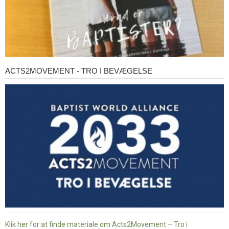
ACTS2MOVEMENT - TRO I BEVÆGELSE
Acts2Movement
-
Tro
i
bevægelse
Klik her for at finde materiale om Acts2Movement – Tro i