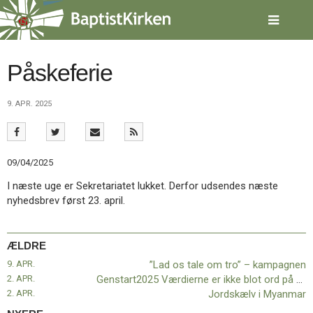
Spring
menu
over
og
gå
Påskeferie
til
indhold
Vend
9. APR. 2025
tilbage
til
forsiden
Gå
1.0:
Forside
09/04/2025
til
2.0:
Nyheder
vores
3.0:
Kalender
I næste uge er Sekretariatet lukket. Derfor udsendes næste
guide
4.0:
Inspiration
nyhedsbrev først 23. april.
for
5.0:
Værktøjskassen
tilgængelighed
6.0:
Mission
7.0:
Om
ÆLDRE
BaptistKirken
9. APR.
”Lad os tale om tro” – kampagnen
8.0:
Kontakt
2. APR.
Genstart2025 Værdierne er ikke blot ord på et papir!
9.0:
Forside
2. APR.
Jordskælv i Myanmar
10.0:
Nyheder