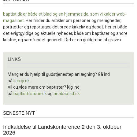
baptist.dk er både et blad og en
hjemmeside, som vi kalder web-
magasinet
. Her finder du artikler om personer og menigheder,
portrætter og reportager, det brede kirkeliv og debat. Her er både
det evigtgyldige og aktuelle nyheder, både om baptister og andre
kristne, og samfundet generelt. Det er en guldgrube at grave i.
Links
LINKS
Mangler du hjælp til gudstjenesteplanlægning? Gå ind
på
liturgi.dk
.
Vil du vide mere om baptister? Kig ind
på
baptisthistorie.dk
og
anabaptist.dk
.
SENESTE NYT
Seneste
nyt
1.
Indkaldelse til Landskonference 2 den 3. oktober
jul.
2026
2026