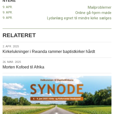
NYERE
11.0:
Kalender
9. APR.
Mailproblemer
12.0:
Inspiration
9. APR.
Online gå-hjem-møde
13.0:
Værktøjskassen
9. APR.
Lydanlæg egnet til mindre kirke sælges
14.0:
Mission
15.0:
Om
BaptistKirken
RELATERET
16.0:
Kontakt
Næste
2.
2. APR. 2025
indlæg:
Kirkelukninger i Rwanda rammer baptistkirker hårdt
apr.
Mailproblemer
Forrige
2025
indlæg:
26.
26. MAR. 2025
”Lad
Morten Kofoed til Afrika
mar.
os
2025
tale
om
tro”
–
kampagnen