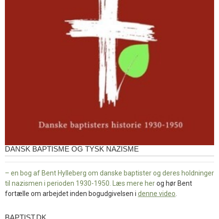
DANSK BAPTISME OG TYSK NAZISME
– en bog af Bent Hylleberg om danske baptister og deres holdninger
til nazismen i perioden 1930-1950. Læs mere
her
og hør Bent
fortælle om arbejdet inden bogudgivelsen i
denne video
.
BAPTIST.DK
baptist.dk