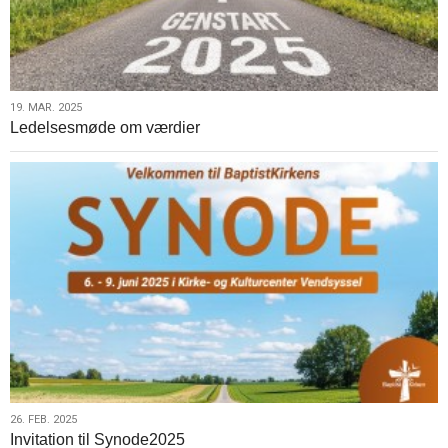
19.
19. MAR. 2025
Ledelsesmøde om værdier
mar.
2025
26.
26. FEB. 2025
Invitation til Synode2025
feb.