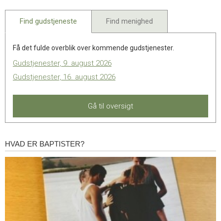
2025
Find gudstjeneste
Find menighed
Få det fulde overblik over kommende gudstjenester.
Gudstjenester, 9. august 2026
Gudstjenester, 16. august 2026
Gå til oversigt
HVAD ER BAPTISTER?
Hvad
er
baptister?