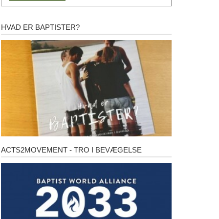
HVAD ER BAPTISTER?
Hvad
er
baptister?
ACTS2MOVEMENT - TRO I BEVÆGELSE
Acts2Movement
-
Tro
i
bevægelse