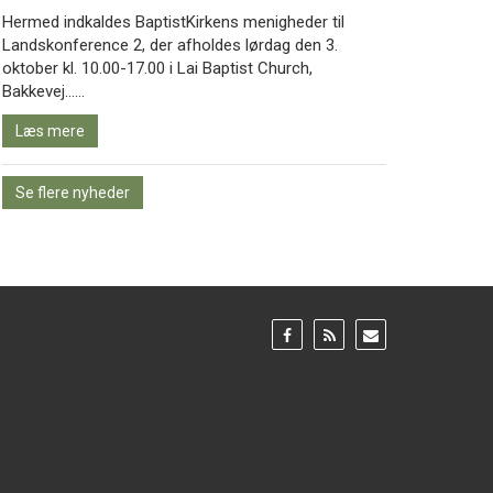
Hermed indkaldes BaptistKirkens menigheder til
Landskonference 2, der afholdes lørdag den 3.
oktober kl. 10.00-17.00 i Lai Baptist Church,
Læs
Bakkevej……
mere
Læs mere
Se flere nyheder
Gå
Gå
Gå
til:
til:
til:
Facebook
RSS
Email
feed