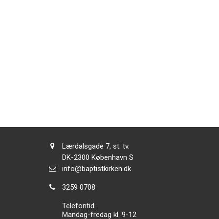
Adresse:
Lærdalsgade 7, st. tv.
Adresse:
DK-2300
København S
Send
info@baptistkirken.dk
email:
Tlf.:
3259 0708
Telefontid:
Mandag-fredag kl. 9-12