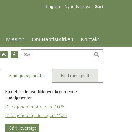
17.0:
18.0:
19.0:
English
Nyhedsbreve
Støt
25.0:
26.0:
27.0:
Mission
Om BaptistKirken
Kontakt
Gå
Gå
til:
til:
l
RSS
Facebook
feed
Find gudstjeneste
Find menighed
Få det fulde overblik over kommende
gudstjenester.
Gudstjenester, 9. august 2026
Gudstjenester, 16. august 2026
Gå til oversigt