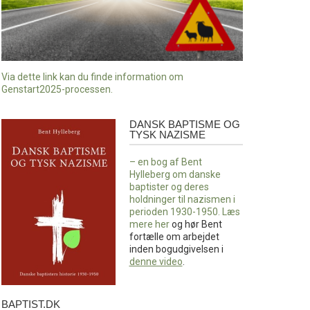
Via dette link kan du finde information om
Genstart2025-processen.
DANSK BAPTISME OG
Dansk
TYSK NAZISME
baptisme
og
– en bog af Bent
tysk
Hylleberg om danske
nazisme
baptister og deres
holdninger til nazismen i
perioden 1930-1950. Læs
mere
her
og hør Bent
fortælle om arbejdet
inden bogudgivelsen i
denne video
.
BAPTIST.DK
baptist.dk