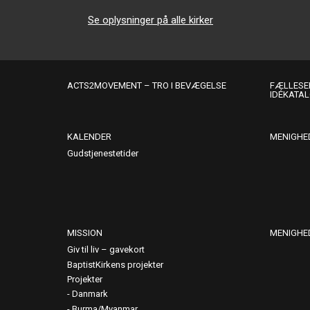
Se oplysninger på alle kirker
ACTS2MOVEMENT – TRO I BEVÆGELSE
FÆLLESER
IDÉKATA
KALENDER
MENIGHE
Gudstjenestetider
MISSION
MENIGHE
Giv til liv – gavekort
BaptistKirkens projekter
Projekter
Danmark
Burma/Myanmar