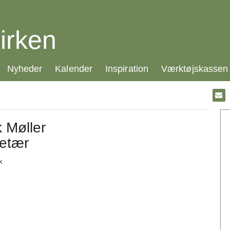
irken
21.0:
22.0:
23.0:
24.0:
Nyheder
Kalender
Inspiration
Værktøjskassen
Gå
til:
Emai
 Møller
etær
k