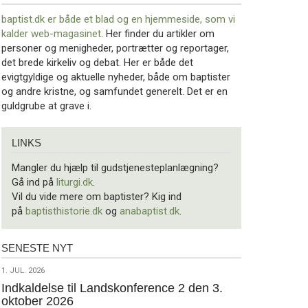
baptist.dk er både et blad og en
hjemmeside, som vi
kalder web-magasinet
. Her finder du artikler om
personer og menigheder, portrætter og reportager,
det brede kirkeliv og debat. Her er både det
evigtgyldige og aktuelle nyheder, både om baptister
og andre kristne, og samfundet generelt. Det er en
guldgrube at grave i.
Links
LINKS
Mangler du hjælp til gudstjenesteplanlægning?
Gå ind på
liturgi.dk
.
Vil du vide mere om baptister? Kig ind
på
baptisthistorie.dk
og
anabaptist.dk
.
SENESTE NYT
Seneste
nyt
1.
1. JUL. 2026
jul.
Indkaldelse til Landskonference 2 den 3.
oktober 2026
2026