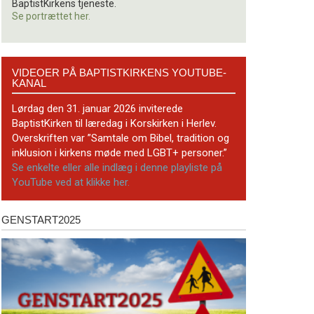
BaptistKirkens tjeneste.
Se portrættet her.
Videoer
VIDEOER PÅ BAPTISTKIRKENS YOUTUBE-
på
KANAL
BaptistKirkens
YouTube-
Lørdag den 31. januar 2026 inviterede
kanal
BaptistKirken til læredag i Korskirken i Herlev.
Overskriften var ”Samtale om Bibel, tradition og
inklusion i kirkens møde med LGBT+ personer.”
Se enkelte eller alle indlæg i denne playliste på
YouTube ved at klikke her.
GENSTART2025
Genstart2025