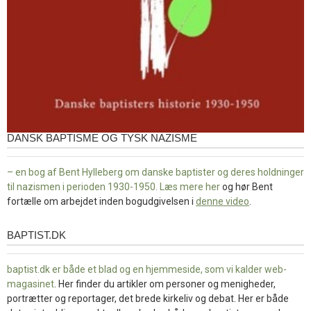
DANSK BAPTISME OG TYSK NAZISME
– en bog af Bent Hylleberg om danske baptister og deres holdninger
til nazismen i perioden 1930-1950. Læs mere
her
og hør Bent
fortælle om arbejdet inden bogudgivelsen i
denne video
.
BAPTIST.DK
baptist.dk
baptist.dk er både et blad og en
hjemmeside, som vi kalder web-
magasinet
. Her finder du artikler om personer og menigheder,
portrætter og reportager, det brede kirkeliv og debat. Her er både