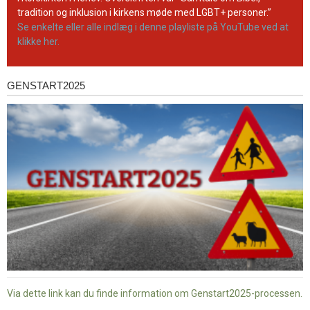
tradition og inklusion i kirkens møde med LGBT+ personer.”
Se enkelte eller alle indlæg i denne playliste på YouTube ved at
klikke her.
GENSTART2025
Genstart2025
Via dette link kan du finde information om Genstart2025-processen.