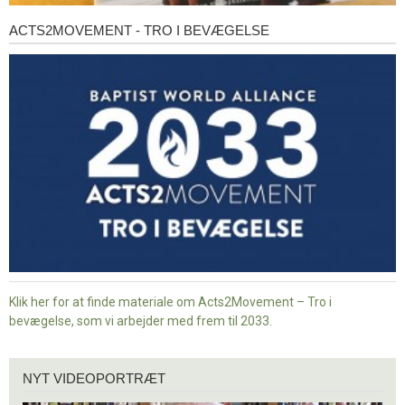
ACTS2MOVEMENT - TRO I BEVÆGELSE
Acts2Movement
-
Tro
i
bevægelse
Klik her for at finde materiale om Acts2Movement – Tro i
bevægelse, som vi arbejder med frem til 2033.
Nyt
NYT VIDEOPORTRÆT
videoportræt