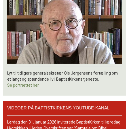
Lyt til tidligere generalsekretær Ole Jørgensens fortælling om
et langt og spændende liv i BaptistKirkens tjeneste.
Se portrættet her.
Videoer
VIDEOER PÅ BAPTISTKIRKENS YOUTUBE-KANAL
på
BaptistKirkens
YouTube-
Lørdag den 31. januar 2026 inviterede BaptistKirken til læredag
kanal
i Korskirken i Herlev. Overskriften var ”Samtale om Bibel,