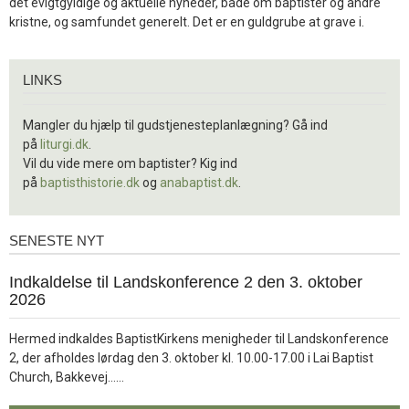
det evigtgyldige og aktuelle nyheder, både om baptister og andre
kristne, og samfundet generelt. Det er en guldgrube at grave i.
Links
LINKS
Mangler du hjælp til gudstjenesteplanlægning? Gå ind
på
liturgi.dk
.
Vil du vide mere om baptister? Kig ind
på
baptisthistorie.dk
og
anabaptist.dk
.
SENESTE NYT
Seneste
nyt
1.
Indkaldelse til Landskonference 2 den 3. oktober
jul.
2026
2026
Hermed indkaldes BaptistKirkens menigheder til Landskonference
2, der afholdes lørdag den 3. oktober kl. 10.00-17.00 i Lai Baptist
Læs
Church, Bakkevej……
mere