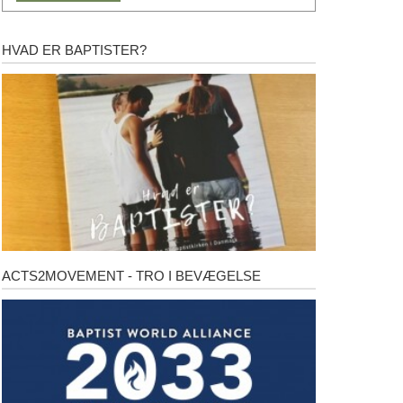
HVAD ER BAPTISTER?
Hvad
er
baptister?
ACTS2MOVEMENT - TRO I BEVÆGELSE
Acts2Movement
-
Tro
i
bevægelse