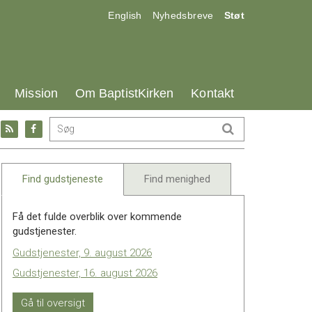
17.0:
18.0:
19.0:
English
Nyhedsbreve
Støt
25.0:
26.0:
27.0:
Mission
Om BaptistKirken
Kontakt
Gå
Gå
til:
til:
l
RSS
Facebook
feed
Find gudstjeneste
Find menighed
Få det fulde overblik over kommende
gudstjenester.
Gudstjenester, 9. august 2026
Gudstjenester, 16. august 2026
Gå til oversigt