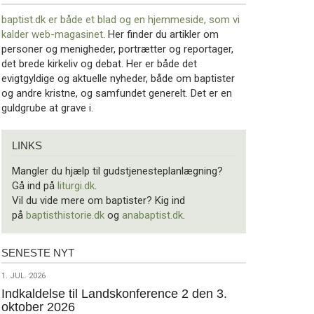
baptist.dk er både et blad og en
hjemmeside, som vi
kalder web-magasinet
. Her finder du artikler om
personer og menigheder, portrætter og reportager,
det brede kirkeliv og debat. Her er både det
evigtgyldige og aktuelle nyheder, både om baptister
og andre kristne, og samfundet generelt. Det er en
guldgrube at grave i.
Links
LINKS
Mangler du hjælp til gudstjenesteplanlægning?
Gå ind på
liturgi.dk
.
Vil du vide mere om baptister? Kig ind
på
baptisthistorie.dk
og
anabaptist.dk
.
SENESTE NYT
Seneste
nyt
1.
1. JUL. 2026
jul.
Indkaldelse til Landskonference 2 den 3.
oktober 2026
2026