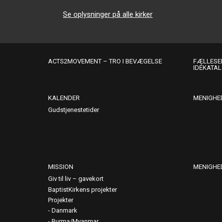
Se oplysninger på alle kirker
ACTS2MOVEMENT – TRO I BEVÆGELSE
FÆLLESER
IDÉKATA
KALENDER
MENIGHE
Gudstjenestetider
MISSION
MENIGHE
Giv til liv – gavekort
BaptistKirkens projekter
Projekter
Danmark
Burma/Myanmar