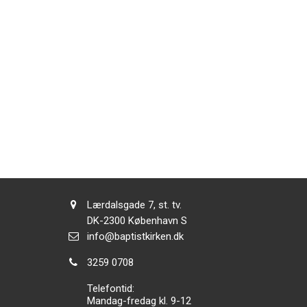
Adresse:
Lærdalsgade 7, st. tv.
Adresse:
DK-2300
København S
Send
info@baptistkirken.dk
email:
Tlf.:
3259 0708
Telefontid:
Mandag-fredag kl. 9-12