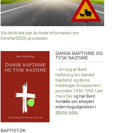
Via dette link kan du finde information om
Genstart2025-processen.
DANSK BAPTISME OG
Dansk
TYSK NAZISME
baptisme
og
– en bog af Bent
tysk
Hylleberg om danske
nazisme
baptister og deres
holdninger til nazismen i
perioden 1930-1950. Læs
mere
her
og hør Bent
fortælle om arbejdet
inden bogudgivelsen i
denne video
.
BAPTIST.DK
baptist.dk