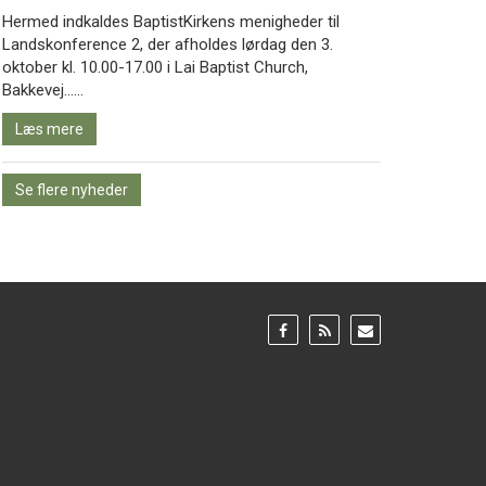
Hermed indkaldes BaptistKirkens menigheder til
Landskonference 2, der afholdes lørdag den 3.
oktober kl. 10.00-17.00 i Lai Baptist Church,
Læs
Bakkevej……
mere
Læs mere
Se flere nyheder
Gå
Gå
Gå
til:
til:
til:
Facebook
RSS
Email
feed