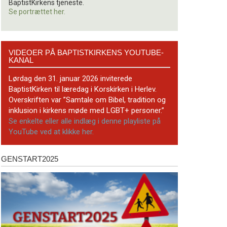
BaptistKirkens tjeneste.
Se portrættet her.
Videoer
VIDEOER PÅ BAPTISTKIRKENS YOUTUBE-
på
KANAL
BaptistKirkens
YouTube-
Lørdag den 31. januar 2026 inviterede
kanal
BaptistKirken til læredag i Korskirken i Herlev.
Overskriften var ”Samtale om Bibel, tradition og
inklusion i kirkens møde med LGBT+ personer.”
Se enkelte eller alle indlæg i denne playliste på
YouTube ved at klikke her.
GENSTART2025
Genstart2025