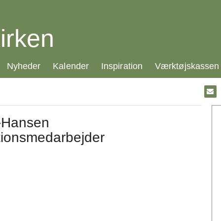
irken
21.0:
22.0:
23.0:
24.0:
Nyheder
Kalender
Inspiration
Værktøjskassen
Gå
til:
Emai
r-Hansen
ionsmedarbejder