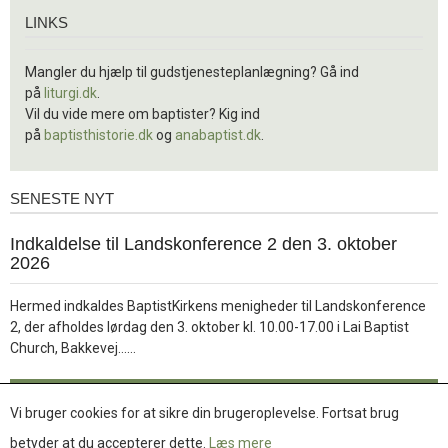
Links
LINKS
Mangler du hjælp til gudstjenesteplanlægning? Gå ind
på
liturgi.dk
.
Vil du vide mere om baptister? Kig ind
på
baptisthistorie.dk
og
anabaptist.dk
.
SENESTE NYT
Seneste
nyt
1.
Indkaldelse til Landskonference 2 den 3. oktober
jul.
2026
2026
Hermed indkaldes BaptistKirkens menigheder til Landskonference
2, der afholdes lørdag den 3. oktober kl. 10.00-17.00 i Lai Baptist
Læs
Church, Bakkevej……
mere
Læs mere
Vi bruger cookies for at sikre din brugeroplevelse. Fortsat brug
betyder at du accepterer dette.
Læs mere