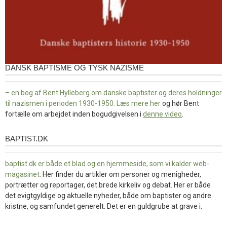
DANSK BAPTISME OG TYSK NAZISME
– en bog af Bent Hylleberg om danske baptister og deres holdninger
til nazismen i perioden 1930-1950. Læs mere
her
og hør Bent
fortælle om arbejdet inden bogudgivelsen i
denne video
.
BAPTIST.DK
baptist.dk
baptist.dk er både et blad og en
hjemmeside, som vi kalder web-
magasinet
. Her finder du artikler om personer og menigheder,
portrætter og reportager, det brede kirkeliv og debat. Her er både
det evigtgyldige og aktuelle nyheder, både om baptister og andre
kristne, og samfundet generelt. Det er en guldgrube at grave i.