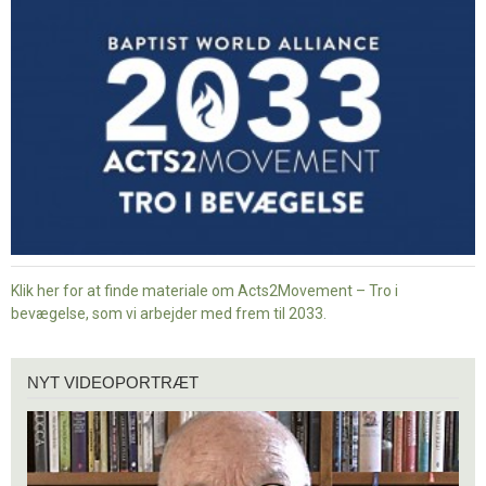
Tro
i
bevægelse
Klik her for at finde materiale om Acts2Movement – Tro i
bevægelse, som vi arbejder med frem til 2033.
Nyt
NYT VIDEOPORTRÆT
videoportræt