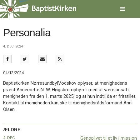
Spring
menu
over
og
gå
Personalia
til
indhold
Vend
4. DEC. 2024
tilbage
til
forsiden
Gå
1.0:
Forside
04/12/2024
til
2.0:
Nyheder
vores
3.0:
Kalender
Baptistkirken Nørresundby|Vodskov oplyser, at menighedens
guide
4.0:
Inspiration
præst Annemette N. W. Høgsbro ophører med at være ansat i
for
5.0:
Værktøjskassen
menigheden fra den 1. marts 2025, og at hun indtil da er fritstillet.
tilgængelighed
6.0:
Mission
Kontakt til menigheden kan ske til menighedsrådsformand Anni
7.0:
Om
Olsen.
BaptistKirken
8.0:
Kontakt
ÆLDRE
9.0:
Forside
10.0:
Nyheder
4. DEC.
Genoplivet til et liv i mission