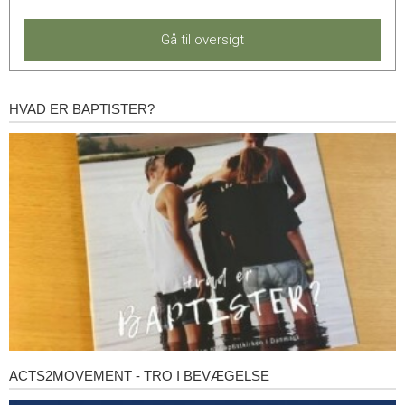
Gå til oversigt
HVAD ER BAPTISTER?
Hvad
er
baptister?
ACTS2MOVEMENT - TRO I BEVÆGELSE
Acts2Movement
-