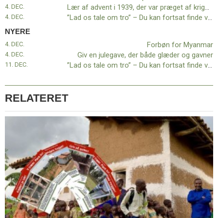
11.0:
Kalender
4. DEC.
Lær af advent i 1939, der var præget af krigslarm
12.0:
Inspiration
4. DEC.
”Lad os tale om tro” – Du kan fortsat finde videoerne på nettet
13.0:
Værktøjskassen
NYERE
14.0:
Mission
4. DEC.
Forbøn for Myanmar
15.0:
Om
4. DEC.
Giv en julegave, der både glæder og gavner
BaptistKirken
11. DEC.
”Lad os tale om tro” – Du kan fortsat finde videoerne på nettet
16.0:
Kontakt
Næste
indlæg:
RELATERET
Forbøn
for
Myanmar
Forrige
indlæg:
Genoplivet
til
et
liv
i
mission