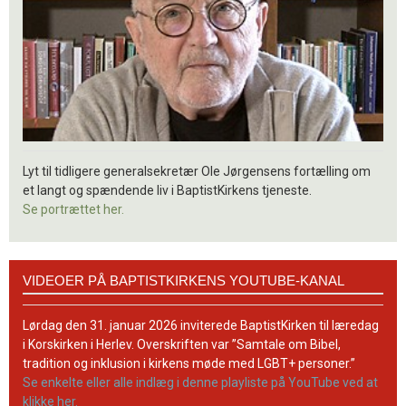
Lyt til tidligere generalsekretær Ole Jørgensens fortælling om
et langt og spændende liv i BaptistKirkens tjeneste.
Se portrættet her.
Videoer
VIDEOER PÅ BAPTISTKIRKENS YOUTUBE-KANAL
på
BaptistKirkens
YouTube-
Lørdag den 31. januar 2026 inviterede BaptistKirken til læredag
kanal
i Korskirken i Herlev. Overskriften var ”Samtale om Bibel,
tradition og inklusion i kirkens møde med LGBT+ personer.”
Se enkelte eller alle indlæg i denne playliste på YouTube ved at
klikke her.