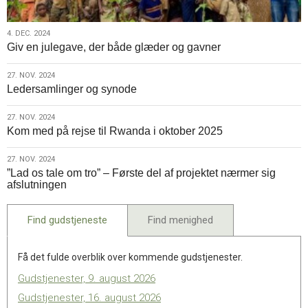
4.
4. DEC. 2024
Giv en julegave, der både glæder og gavner
dec.
2024
27.
27. NOV. 2024
Ledersamlinger og synode
nov.
2024
27.
27. NOV. 2024
Kom med på rejse til Rwanda i oktober 2025
nov.
2024
27.
27. NOV. 2024
”Lad os tale om tro” – Første del af projektet nærmer sig
nov.
afslutningen
2024
Find gudstjeneste
Find menighed
Få det fulde overblik over kommende gudstjenester.
Gudstjenester, 9. august 2026
Gudstjenester, 16. august 2026