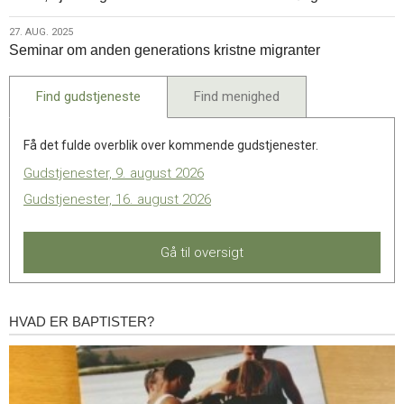
weekenden
2025
27.
27. AUG. 2025
Seminar om anden generations kristne migranter
aug.
2025
Find gudstjeneste
Find menighed
Få det fulde overblik over kommende gudstjenester.
Gudstjenester, 9. august 2026
Gudstjenester, 16. august 2026
Gå til oversigt
HVAD ER BAPTISTER?
Hvad
er
baptister?