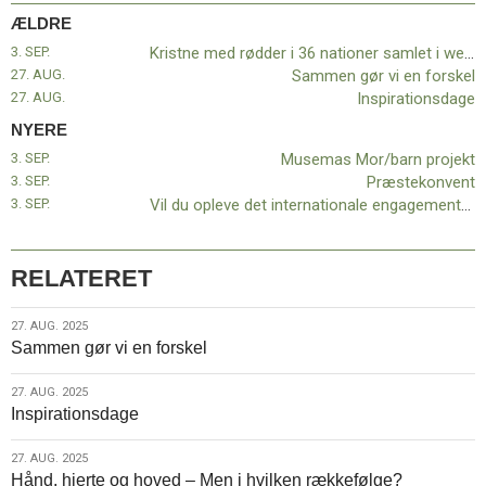
11.0:
Kalender
ÆLDRE
12.0:
Inspiration
3. SEP.
Kristne med rødder i 36 nationer samlet i weekenden
13.0:
Værktøjskassen
27. AUG.
Sammen gør vi en forskel
14.0:
Mission
27. AUG.
Inspirationsdage
15.0:
Om
BaptistKirken
NYERE
16.0:
Kontakt
3. SEP.
Musemas Mor/barn projekt
3. SEP.
Præstekonvent
Næste
3. SEP.
Vil du opleve det internationale engagement – uden at forlade din stue?
indlæg:
Musemas
Mor/barn
projekt
RELATERET
Forrige
indlæg:
Kristne
27.
27. AUG. 2025
med
Sammen gør vi en forskel
aug.
rødder
2025
i
27.
27. AUG. 2025
36
Inspirationsdage
aug.
nationer
2025
samlet
27.
27. AUG. 2025
i
Hånd, hjerte og hoved – Men i hvilken rækkefølge?
aug.