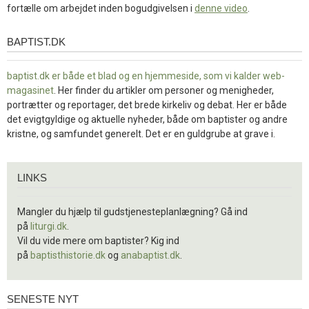
fortælle om arbejdet inden bogudgivelsen i
denne video
.
BAPTIST.DK
baptist.dk
baptist.dk er både et blad og en
hjemmeside, som vi kalder web-
magasinet
. Her finder du artikler om personer og menigheder,
portrætter og reportager, det brede kirkeliv og debat. Her er både
det evigtgyldige og aktuelle nyheder, både om baptister og andre
kristne, og samfundet generelt. Det er en guldgrube at grave i.
Links
LINKS
Mangler du hjælp til gudstjenesteplanlægning? Gå ind
på
liturgi.dk
.
Vil du vide mere om baptister? Kig ind
på
baptisthistorie.dk
og
anabaptist.dk
.
SENESTE NYT
Seneste