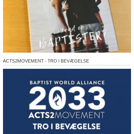
ACTS2MOVEMENT - TRO I BEVÆGELSE
Acts2Movement
-
Tro
i
bevægelse