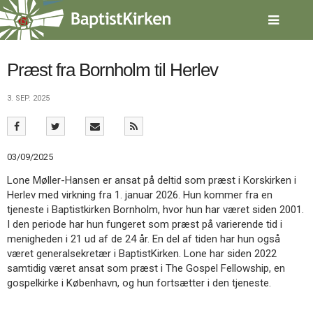
Spring
menu
over
og
gå
Præst fra Bornholm til Herlev
til
indhold
Vend
3. SEP. 2025
tilbage
til
forsiden
Gå
1.0:
Forside
03/09/2025
til
2.0:
Nyheder
Lone Møller-Hansen er ansat på deltid som præst i Korskirken i
vores
3.0:
Kalender
Herlev med virkning fra 1. januar 2026. Hun kommer fra en
guide
4.0:
Inspiration
tjeneste i Baptistkirken Bornholm, hvor hun har været siden 2001.
for
5.0:
Værktøjskassen
I den periode har hun fungeret som præst på varierende tid i
tilgængelighed
6.0:
Mission
menigheden i 21 ud af de 24 år. En del af tiden har hun også
7.0:
Om
været generalsekretær i BaptistKirken. Lone har siden 2022
BaptistKirken
samtidig været ansat som præst i The Gospel Fellowship, en
8.0:
Kontakt
gospelkirke i København, og hun fortsætter i den tjeneste.
9.0:
Forside
10.0:
Nyheder