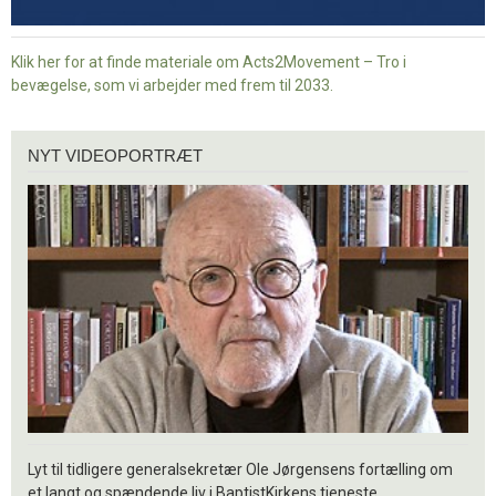
Klik her for at finde materiale om Acts2Movement – Tro i
bevægelse, som vi arbejder med frem til 2033.
Nyt
NYT VIDEOPORTRÆT
videoportræt
Lyt til tidligere generalsekretær Ole Jørgensens fortælling om
et langt og spændende liv i BaptistKirkens tjeneste.