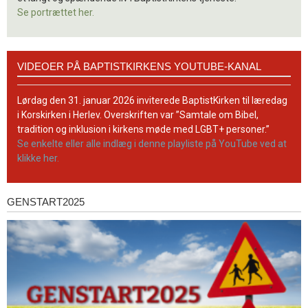
Se portrættet her.
Videoer
VIDEOER PÅ BAPTISTKIRKENS YOUTUBE-KANAL
på
BaptistKirkens
YouTube-
Lørdag den 31. januar 2026 inviterede BaptistKirken til læredag
kanal
i Korskirken i Herlev. Overskriften var ”Samtale om Bibel,
tradition og inklusion i kirkens møde med LGBT+ personer.”
Se enkelte eller alle indlæg i denne playliste på YouTube ved at
klikke her.
GENSTART2025
Genstart2025