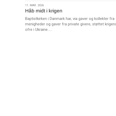
s
Kofoed
11.
11. MAR. 2026
m
til
Håb midt i krigen
mar.
e
Afrika
2026
Baptistkirken i Danmark har, via gaver og kollekter fra
r
menigheder og gaver fra private givere, støttet krigen
e
L
ofre i Ukraine……
æ
s
m
e
r
e