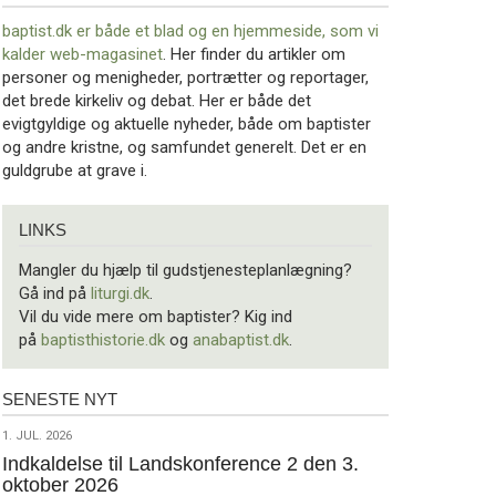
baptist.dk er både et blad og en
hjemmeside, som vi
kalder web-magasinet
. Her finder du artikler om
personer og menigheder, portrætter og reportager,
det brede kirkeliv og debat. Her er både det
evigtgyldige og aktuelle nyheder, både om baptister
og andre kristne, og samfundet generelt. Det er en
guldgrube at grave i.
Links
LINKS
Mangler du hjælp til gudstjenesteplanlægning?
Gå ind på
liturgi.dk
.
Vil du vide mere om baptister? Kig ind
på
baptisthistorie.dk
og
anabaptist.dk
.
SENESTE NYT
Seneste
nyt
1.
1. JUL. 2026
jul.
Indkaldelse til Landskonference 2 den 3.
oktober 2026
2026