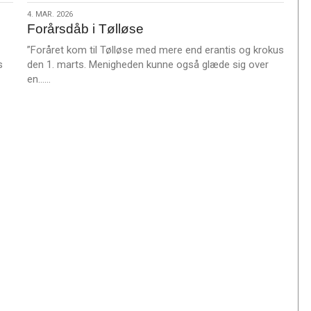
m
4.
4. MAR. 2026
e
Forårsdåb i Tølløse
mar.
r
2026
”Foråret kom til Tølløse med mere end erantis og krokus
e
s
den 1. marts. Menigheden kunne også glæde sig over
L
en……
æ
s
m
e
r
e