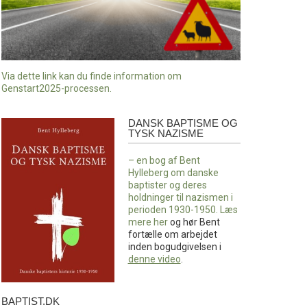
Via dette link kan du finde information om
Genstart2025-processen.
DANSK BAPTISME OG
Dansk
TYSK NAZISME
baptisme
og
– en bog af Bent
tysk
Hylleberg om danske
nazisme
baptister og deres
holdninger til nazismen i
perioden 1930-1950. Læs
mere
her
og hør Bent
fortælle om arbejdet
inden bogudgivelsen i
denne video
.
BAPTIST.DK
baptist.dk