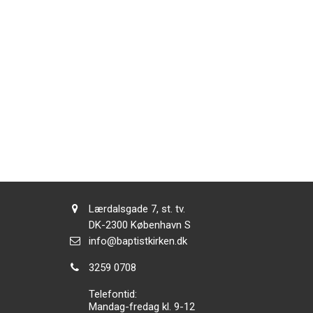
Adresse:
Lærdalsgade 7, st. tv.
Adresse:
DK-2300
København S
Send
info@baptistkirken.dk
email:
Tlf.:
3259 0708
Telefontid:
Mandag-fredag kl. 9-12