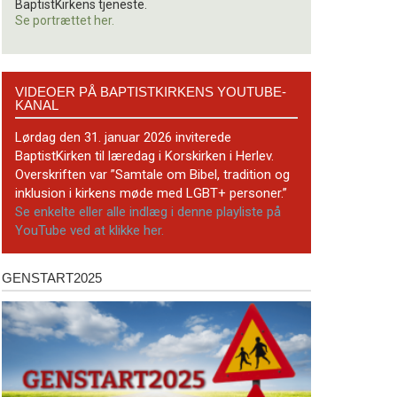
BaptistKirkens tjeneste.
Se portrættet her.
Videoer
VIDEOER PÅ BAPTISTKIRKENS YOUTUBE-
på
KANAL
BaptistKirkens
YouTube-
Lørdag den 31. januar 2026 inviterede
kanal
BaptistKirken til læredag i Korskirken i Herlev.
Overskriften var ”Samtale om Bibel, tradition og
inklusion i kirkens møde med LGBT+ personer.”
Se enkelte eller alle indlæg i denne playliste på
YouTube ved at klikke her.
GENSTART2025
Genstart2025