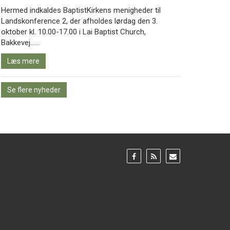
Hermed indkaldes BaptistKirkens menigheder til
Landskonference 2, der afholdes lørdag den 3.
oktober kl. 10.00-17.00 i Lai Baptist Church,
Læs
Bakkevej……
mere
Læs mere
Se flere nyheder
Gå
Gå
Gå
til:
til:
til:
Facebook
RSS
Email
feed