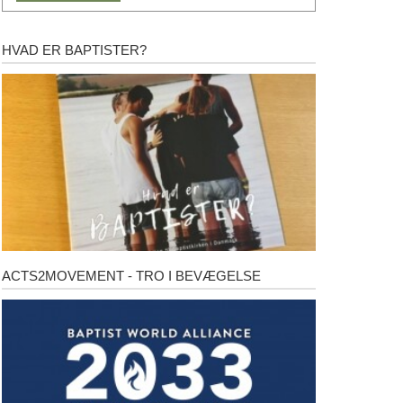
HVAD ER BAPTISTER?
Hvad
er
baptister?
ACTS2MOVEMENT - TRO I BEVÆGELSE
Acts2Movement
-
Tro
i
bevægelse