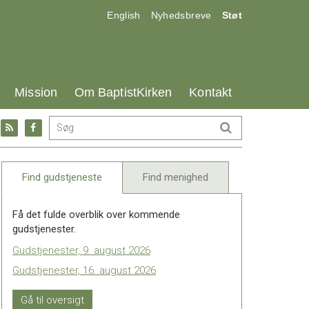
17.0:
18.0:
19.0:
English
Nyhedsbreve
Støt
25.0:
26.0:
27.0:
Mission
Om BaptistKirken
Kontakt
Gå
Gå
til:
til:
l
RSS
Facebook
feed
Find gudstjeneste
Find menighed
Få det fulde overblik over kommende
gudstjenester.
Gudstjenester, 9. august 2026
Gudstjenester, 16. august 2026
Gå til oversigt