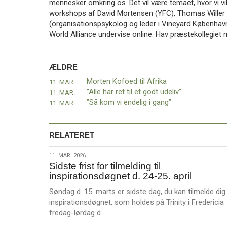
mennesker omkring os. Det vil være temaet, hvor vi vil
11.0:
Kalender
workshops af David Mortensen (YFC), Thomas Willer 
12.0:
Inspiration
(organisationspsykolog og leder i Vineyard København
13.0:
Værktøjskassen
World Alliance undervise online. Hav præstekollegiet 
14.0:
Mission
15.0:
Om
BaptistKirken
ÆLDRE
16.0:
Kontakt
Morten Kofoed til Afrika
11. MAR.
Næste
”Alle har ret til et godt udeliv”
11. MAR.
indlæg:
”Så kom vi endelig i gang”
11. MAR.
Sidste
frist
for
RELATERET
tilmelding
til
11.
11. MAR. 2026
inspirationsdøgnet
Sidste frist for tilmelding til
mar.
d.
inspirationsdøgnet d. 24-25. april
2026
24-
Søndag d. 15. marts er sidste dag, du kan tilmelde dig
25.
inspirationsdøgnet, som holdes på Trinity i Fredericia
april
Forrige
L
fredag-lørdag d.……
indlæg:
æ
Morten