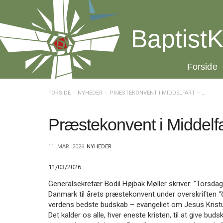
Spring
menu
over
BaptistK
og
gå
til
20.0:
Forside
indhold
Vend
tilbage
til
FORSIDE
NYHEDER
PRÆSTEKONVENT I MIDDELFART – GIV DET VIDERE
forsiden
Gå
1.0:
Forside
til
2.0:
Nyheder
Præstekonvent i Middelfa
vores
3.0:
Kalender
guide
4.0:
Inspiration
11. MAR. 2026
NYHEDER
for
5.0:
Værktøjskassen
tilgængelighed
6.0:
Mission
11/03/2026
7.0:
Om
BaptistKirken
Generalsekretær Bodil Højbak Møller skriver: ”Torsdag 
8.0:
Kontakt
Danmark til årets præstekonvent under overskriften
”
verdens bedste budskab – evangeliet om Jesus Kristus
9.0:
Forside
Det kalder os alle, hver eneste kristen, til at give bu
10.0:
Nyheder