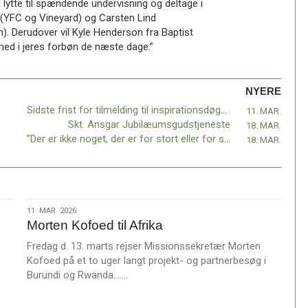
 lytte til spændende undervisning og deltage i
(YFC og Vineyard) og Carsten Lind
). Derudover vil Kyle Henderson fra Baptist
med i jeres forbøn de næste dage.”
NYERE
Sidste frist for tilmelding til inspirationsdøgnet d. 24-25. april
11. MAR.
Skt. Ansgar Jubilæumsgudstjeneste
18. MAR.
”Der er ikke noget, der er for stort eller for småt – det skal bedes væk!”
18. MAR.
11.
11. MAR. 2026
Morten Kofoed til Afrika
mar.
2026
Fredag d. 13. marts rejser Missionssekretær Morten
Kofoed på et to uger langt projekt- og partnerbesøg i
L
Burundi og Rwanda.……
æ
s