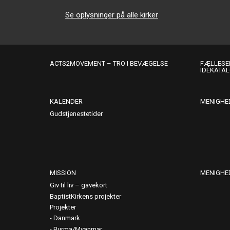
Se oplysninger på alle kirker
ACTS2MOVEMENT – TRO I BEVÆGELSE
FÆLLESER
IDÉKATA
KALENDER
MENIGHE
Gudstjenestetider
MISSION
MENIGHE
Giv til liv – gavekort
BaptistKirkens projekter
Projekter
Danmark
Burma/Myanmar