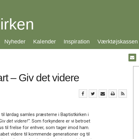
irken
21.0:
22.0:
23.0:
24.0:
Nyheder
Kalender
Inspiration
Værktøjskassen
Gå
til:
Emai
rt – Giv det videre
til lørdag samles præsterne i Baptistkirken i
Giv det videre!”
. Som forkyndere er vi betroet
 til frelse for enhver, som tager imod ham.
dskabet videre til kommende generationer og til