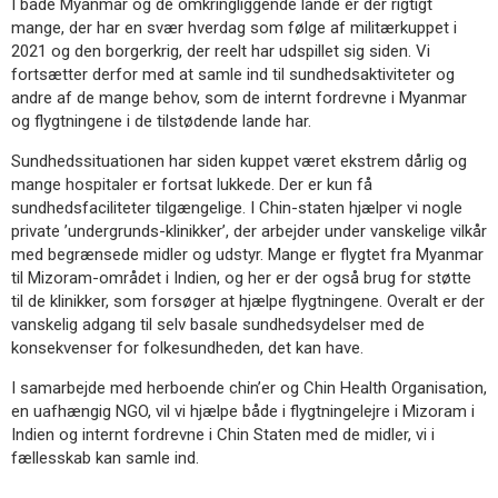
I både Myanmar og de omkringliggende lande er der rigtigt
11.0:
Kalender
mange, der har en svær hverdag som følge af militærkuppet i
12.0:
Inspiration
2021 og den borgerkrig, der reelt har udspillet sig siden. Vi
13.0:
Værktøjskassen
fortsætter derfor med at samle ind til sundhedsaktiviteter og
14.0:
Mission
andre af de mange behov, som de internt fordrevne i Myanmar
15.0:
Om
og flygtningene i de tilstødende lande har.
BaptistKirken
16.0:
Kontakt
Sundhedssituationen har siden kuppet været ekstrem dårlig og
mange hospitaler er fortsat lukkede. Der er kun få
sundhedsfaciliteter tilgængelige. I Chin-staten hjælper vi nogle
private ’undergrunds-klinikker’, der arbejder under vanskelige vilkår
med begrænsede midler og udstyr. Mange er flygtet fra Myanmar
til Mizoram-området i Indien, og her er der også brug for støtte
til de klinikker, som forsøger at hjælpe flygtningene. Overalt er der
vanskelig adgang til selv basale sundhedsydelser med de
konsekvenser for folkesundheden, det kan have.
I samarbejde med herboende chin’er og Chin Health Organisation,
en uafhængig NGO, vil vi hjælpe både i flygtningelejre i Mizoram i
Indien og internt fordrevne i Chin Staten med de midler, vi i
fællesskab kan samle ind.