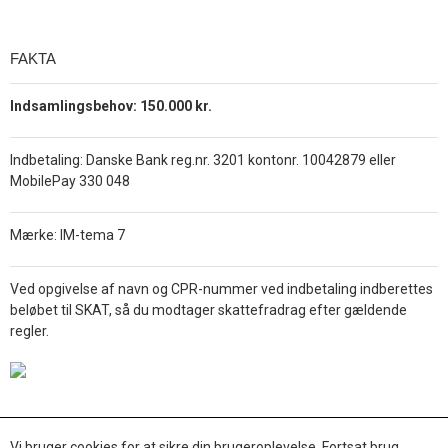
FAKTA
Indsamlingsbehov: 150.000 kr.
Indbetaling: Danske Bank reg.nr. 3201 kontonr. 10042879 eller
MobilePay 330 048
Mærke: IM-tema 7
Ved opgivelse af navn og CPR-nummer ved indbetaling indberettes
beløbet til SKAT, så du modtager skattefradrag efter gældende
regler.
Vi bruger cookies for at sikre din brugeroplevelse. Fortsat brug