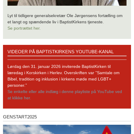
Lyt til tidligere generalsekretær Ole Jørgensens fortælling om
et langt og spændende liv i BaptistKirkens tjeneste.
Se portrættet her.
Videoer
VIDEOER PÅ BAPTISTKIRKENS YOUTUBE-KANAL
på
BaptistKirkens
YouTube-
Lørdag den 31. januar 2026 inviterede BaptistKirken til
kanal
læredag i Korskirken i Herlev. Overskriften var ”Samtale om
Bibel, tradition og inklusion i kirkens møde med LGBT+
personer.”
Se enkelte eller alle indlæg i denne playliste på YouTube ved
at klikke her.
GENSTART2025
Genstart2025