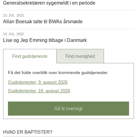
Generalsekretæren sygemeldt i en periode
jul.
2022
13.
13. JUL. 2022
Allan Boesak talte til BWAs årsmøde
jul.
2022
13.
13. JUL. 2022
Lise og Jep Emming tilbage i Danmark
jul.
2022
Find gudstjeneste
Find menighed
Få det fulde overblik over kommende gudstjenester.
Gudstjenester, 9. august 2026
Gudstjenester, 16. august 2026
Gå til oversigt
HVAD ER BAPTISTER?
Hvad