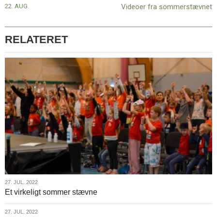
22. AUG.
Videoer fra sommerstævnet
Thailand
5.-18.
januar
2019
RELATERET
27.
27. JUL. 2022
Et virkeligt sommer stævne
jul.
2022
27.
27. JUL. 2022