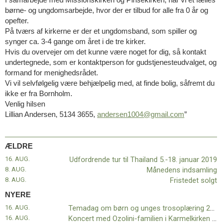
11.0:
Kalender
børne- og ungdomsarbejde, hvor der er tilbud for alle fra 0 år og
12.0:
Inspiration
opefter.
13.0:
Værktøjskassen
På tværs af kirkerne er der et ungdomsband, som spiller og
14.0:
Mission
synger ca. 3-4 gange om året i de tre kirker.
15.0:
Om
Hvis du overvejer om det kunne være noget for dig, så kontakt
BaptistKirken
undertegnede, som er kontaktperson for gudstjenesteudvalget, og
16.0:
Kontakt
formand for menighedsrådet.
Vi vil selvfølgelig være behjælpelig med, at finde bolig, såfremt du
Næste
ikke er fra Bornholm.
indlæg:
Venlig hilsen
Temadag
Lillian Andersen, 5134 3655,
andersen1004@gmail.com
”
om
børn
og
unges
ÆLDRE
trosoplæring
16. AUG.
Udfordrende tur til Thailand 5.-18. januar 2019
29.
8. AUG.
Månedens indsamling
september
Forrige
8. AUG.
Fristedet solgt
indlæg:
NYERE
Udfordrende
16. AUG.
Temadag om børn og unges trosoplæring 29. september
tur
16. AUG.
Koncert med Ozolini-familien i Karmelkirken i aften kl. 19.00
til