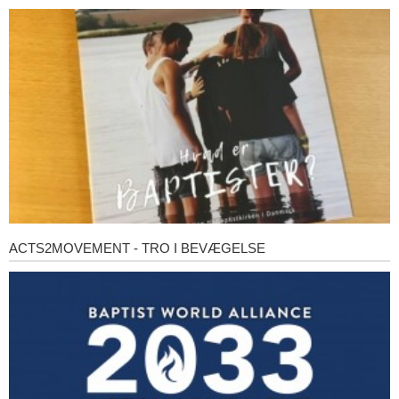
er
baptister?
ACTS2MOVEMENT - TRO I BEVÆGELSE
Acts2Movement
-
Tro
i
bevægelse