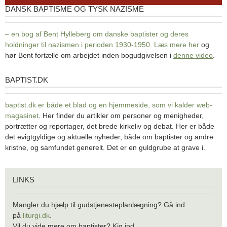
DANSK BAPTISME OG TYSK NAZISME
– en bog af Bent Hylleberg om danske baptister og deres
holdninger til nazismen i perioden 1930-1950. Læs mere
her
og
hør Bent fortælle om arbejdet inden bogudgivelsen i
denne video
.
BAPTIST.DK
baptist.dk
baptist.dk er både et blad og en
hjemmeside, som vi kalder web-
magasinet
. Her finder du artikler om personer og menigheder,
portrætter og reportager, det brede kirkeliv og debat. Her er både
det evigtgyldige og aktuelle nyheder, både om baptister og andre
kristne, og samfundet generelt. Det er en guldgrube at grave i.
Links
LINKS
Mangler du hjælp til gudstjenesteplanlægning? Gå ind
på
liturgi.dk
.
Vil du vide mere om baptister? Kig ind