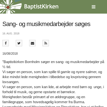
Spring
menu
over
og
gå
Sang- og musikmedarbejder søges
til
indhold
Vend
16. AUG. 2018
tilbage
til
forsiden
Gå
1.0:
Forside
16/08/2018
til
2.0:
Nyheder
”Baptistkirken Bornholm søger en sang- og musikmedarbejder på
vores
3.0:
Kalender
½ tid.
guide
4.0:
Inspiration
Vi søger en person, som kan spille til gamle og nyere salmer, og
for
5.0:
Værktøjskassen
ikke mindst lede menigheden i tilbedelse og lovprisning gennem
tilgængelighed
6.0:
Mission
lovsangen.
7.0:
Om
Vi søger en person, som kan lide, at arbejde med børn og unge, i
BaptistKirken
forhold til musik, og gerne opstarte et børnekor.
8.0:
Kontakt
Menigheden består primært af en ældregruppe, og en
9.0:
Forside
familiegruppe, som hovedsagelig kommer fra Burma.
10.0:
Nyheder
I samarbejde med Missionskirken og Pinsekirken, har vi et fælles