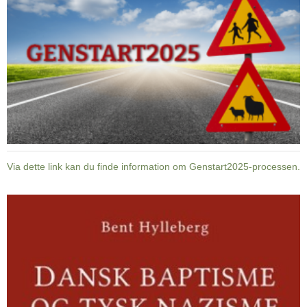
Via dette link kan du finde information om Genstart2025-processen.
Dansk
baptisme
og
tysk
nazisme