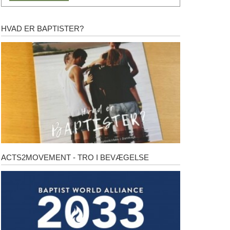
HVAD ER BAPTISTER?
Hvad
er
baptister?
ACTS2MOVEMENT - TRO I BEVÆGELSE
Acts2Movement
-
Tro
i
bevægelse