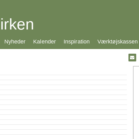
irken
21.0:
22.0:
23.0:
24.0:
Nyheder
Kalender
Inspiration
Værktøjskassen
Gå
til:
Emai