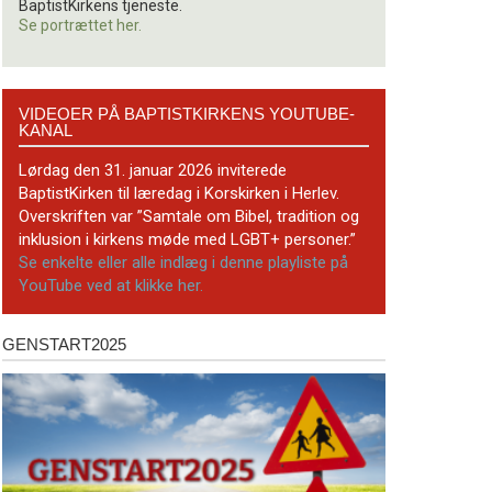
BaptistKirkens tjeneste.
Se portrættet her.
Videoer
VIDEOER PÅ BAPTISTKIRKENS YOUTUBE-
på
KANAL
BaptistKirkens
YouTube-
Lørdag den 31. januar 2026 inviterede
kanal
BaptistKirken til læredag i Korskirken i Herlev.
Overskriften var ”Samtale om Bibel, tradition og
inklusion i kirkens møde med LGBT+ personer.”
Se enkelte eller alle indlæg i denne playliste på
YouTube ved at klikke her.
GENSTART2025
Genstart2025