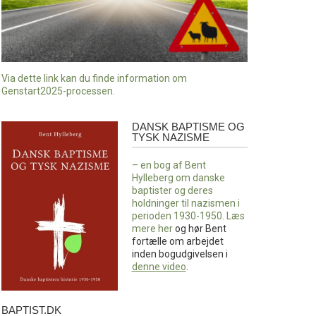
Via dette link kan du finde information om
Genstart2025-processen.
DANSK BAPTISME OG
Dansk
TYSK NAZISME
baptisme
og
– en bog af Bent
tysk
Hylleberg om danske
nazisme
baptister og deres
holdninger til nazismen i
perioden 1930-1950. Læs
mere
her
og hør Bent
fortælle om arbejdet
inden bogudgivelsen i
denne video
.
BAPTIST.DK
baptist.dk