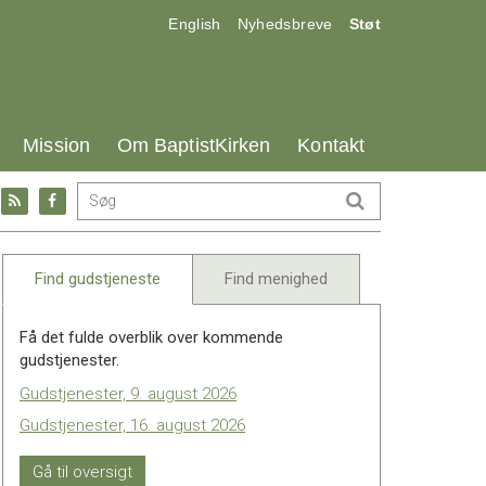
17.0:
18.0:
19.0:
English
Nyhedsbreve
Støt
25.0:
26.0:
27.0:
Mission
Om BaptistKirken
Kontakt
Gå
Gå
til:
til:
l
RSS
Facebook
feed
Find gudstjeneste
Find menighed
Få det fulde overblik over kommende
gudstjenester.
Gudstjenester, 9. august 2026
Gudstjenester, 16. august 2026
Gå til oversigt