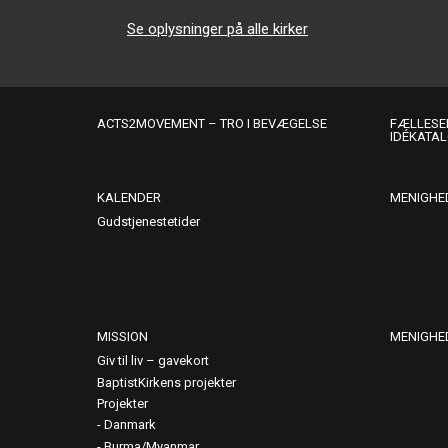
Se oplysninger på alle kirker
ACTS2MOVEMENT – TRO I BEVÆGELSE
FÆLLESER
IDÉKATA
KALENDER
MENIGHE
Gudstjenestetider
MISSION
MENIGHE
Giv til liv – gavekort
BaptistKirkens projekter
Projekter
Danmark
Burma/Myanmar