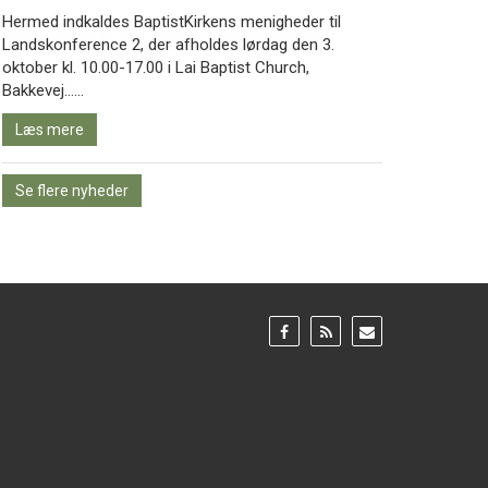
Hermed indkaldes BaptistKirkens menigheder til
Landskonference 2, der afholdes lørdag den 3.
oktober kl. 10.00-17.00 i Lai Baptist Church,
Læs
Bakkevej……
mere
Læs mere
Se flere nyheder
Gå
Gå
Gå
til:
til:
til:
Facebook
RSS
Email
feed