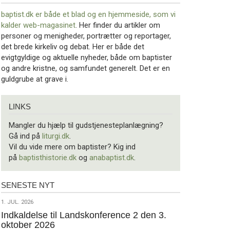
baptist.dk er både et blad og en
hjemmeside, som vi
kalder web-magasinet
. Her finder du artikler om
personer og menigheder, portrætter og reportager,
det brede kirkeliv og debat. Her er både det
evigtgyldige og aktuelle nyheder, både om baptister
og andre kristne, og samfundet generelt. Det er en
guldgrube at grave i.
Links
LINKS
Mangler du hjælp til gudstjenesteplanlægning?
Gå ind på
liturgi.dk
.
Vil du vide mere om baptister? Kig ind
på
baptisthistorie.dk
og
anabaptist.dk
.
SENESTE NYT
Seneste
nyt
1.
1. JUL. 2026
jul.
Indkaldelse til Landskonference 2 den 3.
oktober 2026
2026