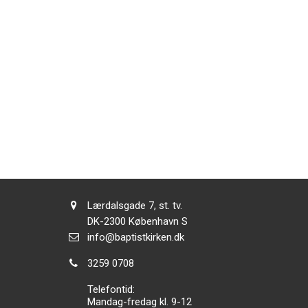
Adresse:
Lærdalsgade 7, st. tv.
Adresse:
DK-2300
København S
Send
info@baptistkirken.dk
email:
Tlf.:
3259 0708
Telefontid:
Mandag-fredag kl. 9-12