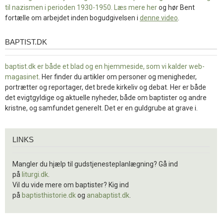
til nazismen i perioden 1930-1950. Læs mere
her
og hør Bent
fortælle om arbejdet inden bogudgivelsen i
denne video
.
BAPTIST.DK
baptist.dk
baptist.dk er både et blad og en
hjemmeside, som vi kalder web-
magasinet
. Her finder du artikler om personer og menigheder,
portrætter og reportager, det brede kirkeliv og debat. Her er både
det evigtgyldige og aktuelle nyheder, både om baptister og andre
kristne, og samfundet generelt. Det er en guldgrube at grave i.
Links
LINKS
Mangler du hjælp til gudstjenesteplanlægning? Gå ind
på
liturgi.dk
.
Vil du vide mere om baptister? Kig ind
på
baptisthistorie.dk
og
anabaptist.dk
.