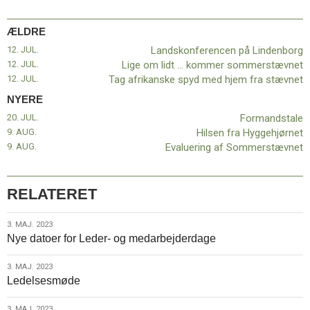
ÆLDRE
12. JUL.
Landskonferencen på Lindenborg
12. JUL.
Lige om lidt … kommer sommerstævnet
12. JUL.
Tag afrikanske spyd med hjem fra stævnet
NYERE
20. JUL.
Formandstale
9. AUG.
Hilsen fra Hyggehjørnet
9. AUG.
Evaluering af Sommerstævnet
RELATERET
3.
3. MAJ. 2023
Nye datoer for Leder- og medarbejderdage
maj.
2023
3.
3. MAJ. 2023
Ledelsesmøde
maj.
2023
3. MAJ. 2023