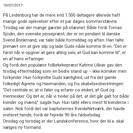
11.0:
Kalender
19/07/2017
12.0:
Inspiration
På Lindenborg har de mere end 1.500 deltagere allerede haft
13.0:
Værktøjskassen
mange gode oplevelser efter et par dages sommerstævne.
14.0:
Mission
Tirsdag var der mange gæster på stævnet. Både fordi Tomas
15.0:
Om
Sjödin, den svenske pinsepræst, der er en pendant til danske
BaptistKirken
Svend Brinkmand, var taler både formiddag og aften. Han talte
16.0:
Kontakt
primært om at give slip og lade Guds nåde komme til en. ”Det er
Næste
først når vi opgiver at gøre alting selv, at Gud kan komme til”, er
indlæg:
en af hans erfaringer.
Formandstale
Forrige
Og fordi den populære folkekirkepræst Katrine Lilleør gav den
indlæg:
tirsdag eftermiddag som en bedre stand up – ikke komiker men
Landskonferencen
forkynder. Hun forkyndte Guds kærlighed, ud fra det gamle
på
folkedigt Agnete og Havmanden, og fra skabelsesberetningen.
Lindenborg
”Det centrale er, at vi føler og erfarer os elsket, af Gud og
mennesker. Og det er, når vi tvivler på det, at det går galt for både
kvinder og mænd,” sagde hun. Hun talte ellers mest til kvinderne i
salen. Nok fordi det var baptisternes KvindeNetværk, der havde
inviteret hende, fordi de fejrede 90 års fødselsdag.
Onsdag og torsdag er der Landskonference, hvor der bl.a. skal
vælges ny formand.