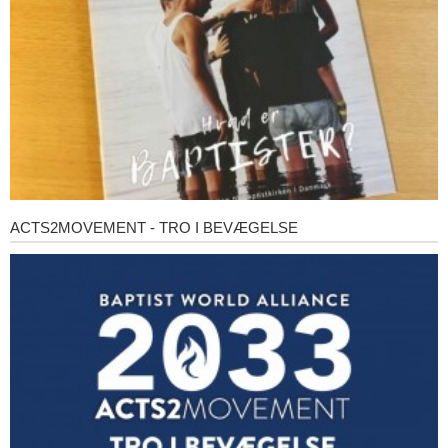
ACTS2MOVEMENT - TRO I BEVÆGELSE
Acts2Movement
-
Tro
i
bevægelse