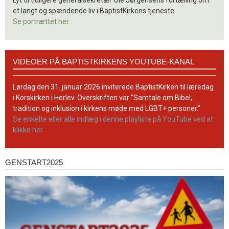
et langt og spændende liv i BaptistKirkens tjeneste.
Se portrættet her.
Videoer
VIDEOER PÅ BAPTISTKIRKENS YOUTUBE-KANAL
på
BaptistKirkens
YouTube-
Lørdag den 31. januar 2026 inviterede BaptistKirken til læredag
kanal
i Korskirken i Herlev. Overskriften var ”Samtale om Bibel,
tradition og inklusion i kirkens møde med LGBT+ personer.”
Se enkelte eller alle indlæg i denne playliste på YouTube ved at
klikke her.
GENSTART2025
Genstart2025