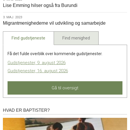
3.
Lise Emming hilser også fra Burundi
maj.
2023
3.
3. MAJ. 2023
Migrantmenighederne vil udvikling og samarbejde
maj.
2023
Find gudstjeneste
Find menighed
Få det fulde overblik over kommende gudstjenester.
Gudstjenester, 9. august 2026
Gudstjenester, 16. august 2026
Gå til oversigt
HVAD ER BAPTISTER?
Hvad
er
baptister?