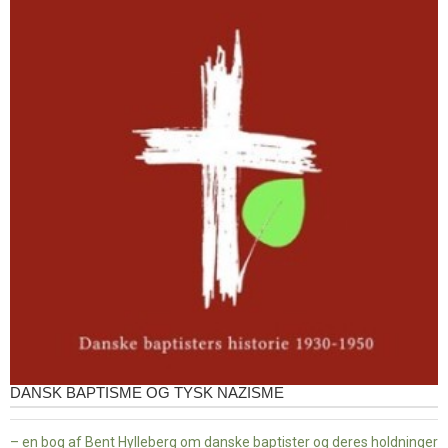
DANSK BAPTISME OG TYSK NAZISME
– en bog af Bent Hylleberg om danske baptister og deres holdninger