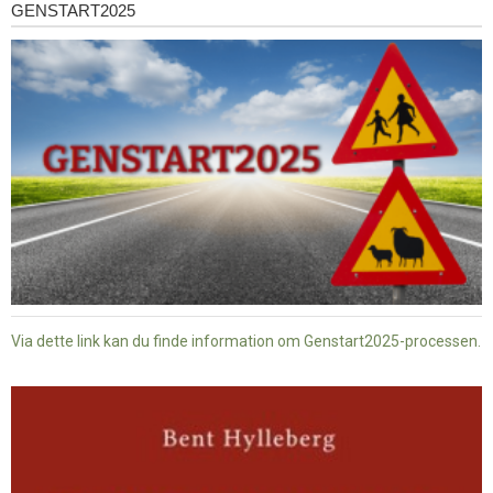
GENSTART2025
Genstart2025
Via dette link kan du finde information om Genstart2025-processen.
Dansk
baptisme
og
tysk
nazisme