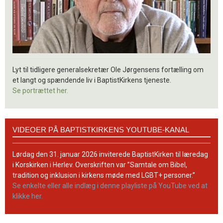
Lyt til tidligere generalsekretær Ole Jørgensens fortælling om
et langt og spændende liv i BaptistKirkens tjeneste.
Se portrættet her.
Videoer
VIDEOER PÅ BAPTISTKIRKENS YOUTUBE-KANAL
på
BaptistKirkens
YouTube-
Lørdag den 31. januar 2026 inviterede BaptistKirken til læredag
kanal
i Korskirken i Herlev. Overskriften var ”Samtale om Bibel,
tradition og inklusion i kirkens møde med LGBT+ personer.”
Se enkelte eller alle indlæg i denne playliste på YouTube ved at
klikke her.