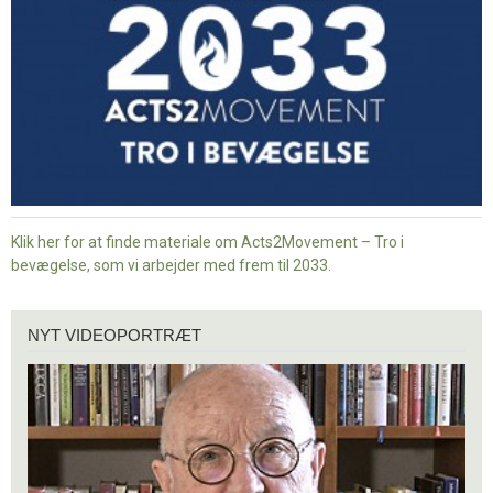
bevægelse
Klik her for at finde materiale om Acts2Movement – Tro i
bevægelse, som vi arbejder med frem til 2033.
Nyt
NYT VIDEOPORTRÆT
videoportræt