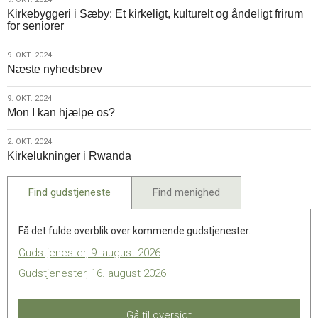
9.
Musema
Kirkebyggeri i Sæby: Et kirkeligt, kulturelt og åndeligt frirum
okt.
for seniorer
2024
9.
9. OKT. 2024
Næste nyhedsbrev
okt.
2024
9.
9. OKT. 2024
Mon I kan hjælpe os?
okt.
2024
2.
2. OKT. 2024
Kirkelukninger i Rwanda
okt.
2024
Find gudstjeneste
Find menighed
Få det fulde overblik over kommende gudstjenester.
Gudstjenester, 9. august 2026
Gudstjenester, 16. august 2026
Gå til oversigt