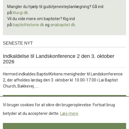
Mangler du hjælp til gudstjenesteplanlægning? Gå ind
på
liturgi.dk
.
Vil du vide mere om baptister? Kig ind
på
baptisthistorie.dk
og
anabaptist.dk
.
SENESTE NYT
Seneste
nyt
1.
Indkaldelse til Landskonference 2 den 3. oktober
jul.
2026
2026
Hermed indkaldes BaptistKirkens menigheder til Landskonference
2, der afholdes lørdag den 3. oktober kl. 10.00-17.00 i Lai Baptist
Læs
Church, Bakkevej……
mere
Læs mere
Vi bruger cookies for at sikre din brugeroplevelse. Fortsat brug
betyder at du accepterer dette.
Læs mere
Se flere nyheder