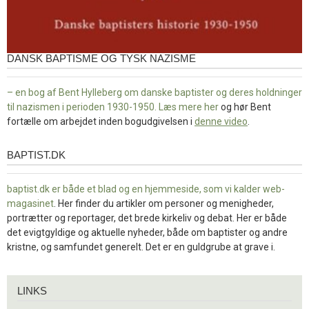
DANSK BAPTISME OG TYSK NAZISME
– en bog af Bent Hylleberg om danske baptister og deres holdninger
til nazismen i perioden 1930-1950. Læs mere
her
og hør Bent
fortælle om arbejdet inden bogudgivelsen i
denne video
.
BAPTIST.DK
baptist.dk
baptist.dk er både et blad og en
hjemmeside, som vi kalder web-
magasinet
. Her finder du artikler om personer og menigheder,
portrætter og reportager, det brede kirkeliv og debat. Her er både
det evigtgyldige og aktuelle nyheder, både om baptister og andre
kristne, og samfundet generelt. Det er en guldgrube at grave i.
Links
LINKS