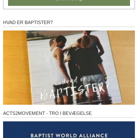
HVAD ER BAPTISTER?
Hvad
er
baptister?
ACTS2MOVEMENT - TRO I BEVÆGELSE
Acts2Movement
-
Tro
i