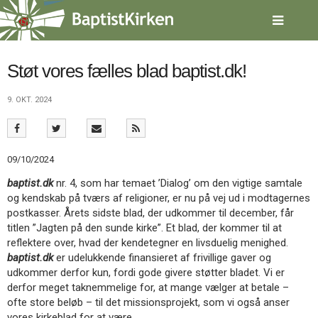
Spring
menu
over
og
gå
Støt vores fælles blad baptist.dk!
til
indhold
Vend
9. OKT. 2024
tilbage
til
forsiden
Gå
1.0:
Forside
09/10/2024
til
2.0:
Nyheder
baptist.dk
nr. 4, som har temaet ’Dialog’ om den vigtige samtale
vores
3.0:
Kalender
og kendskab på tværs af religioner, er nu på vej ud i modtagernes
guide
4.0:
Inspiration
postkasser. Årets sidste blad, der udkommer til december, får
for
5.0:
Værktøjskassen
titlen ”Jagten på den sunde kirke”. Et blad, der kommer til at
tilgængelighed
6.0:
Mission
reflektere over, hvad der kendetegner en livsduelig menighed.
7.0:
Om
baptist.dk
er udelukkende finansieret af frivillige gaver og
BaptistKirken
udkommer derfor kun, fordi gode givere støtter bladet. Vi er
8.0:
Kontakt
derfor meget taknemmelige for, at mange vælger at betale –
9.0:
Forside
ofte store beløb – til det missionsprojekt, som vi også anser
10.0:
Nyheder
vores kirkeblad for at være.