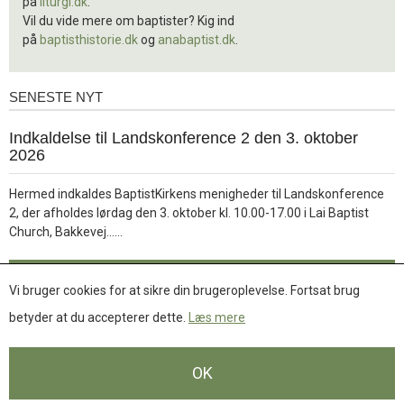
på
liturgi.dk
.
Vil du vide mere om baptister? Kig ind
på
baptisthistorie.dk
og
anabaptist.dk
.
SENESTE NYT
Seneste
nyt
1.
Indkaldelse til Landskonference 2 den 3. oktober
jul.
2026
2026
Hermed indkaldes BaptistKirkens menigheder til Landskonference
2, der afholdes lørdag den 3. oktober kl. 10.00-17.00 i Lai Baptist
Læs
Church, Bakkevej……
mere
Læs mere
Vi bruger cookies for at sikre din brugeroplevelse. Fortsat brug
betyder at du accepterer dette.
Læs mere
Se flere nyheder
OK