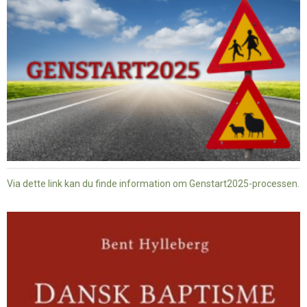
Via dette link kan du finde information om Genstart2025-processen.
Dansk
baptisme
og
tysk
nazisme