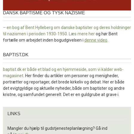
DANSK BAPTISME OG TYSK NAZISME
– en bog af Bent Hylleberg om danske baptister og deres holdninger
til nazismen i perioden 1930-1950. Læs mere
her
og hør Bent
fortælle om arbejdet inden bogudgivelsen i
denne video
.
BAPTIST.DK
baptist.dk
baptist.dk er både et blad og en
hjemmeside, som vi kalder web-
magasinet
. Her finder du artikler om personer og menigheder,
portrætter og reportager, det brede kirkeliv og debat. Her er både
det evigtgyldige og aktuelle nyheder, både om baptister og andre
kristne, og samfundet generelt. Det er en guldgrube at grave i.
Links
LINKS
Mangler du hjælp til gudstjenesteplanlægning? Gå ind