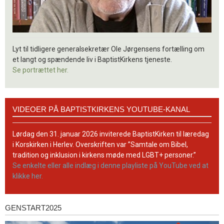
Lyt til tidligere generalsekretær Ole Jørgensens fortælling om
et langt og spændende liv i BaptistKirkens tjeneste.
Se portrættet her.
Videoer
VIDEOER PÅ BAPTISTKIRKENS YOUTUBE-KANAL
på
BaptistKirkens
YouTube-
Lørdag den 31. januar 2026 inviterede BaptistKirken til læredag
kanal
i Korskirken i Herlev. Overskriften var ”Samtale om Bibel,
tradition og inklusion i kirkens møde med LGBT+ personer.”
Se enkelte eller alle indlæg i denne playliste på YouTube ved at
klikke her.
GENSTART2025
Genstart2025