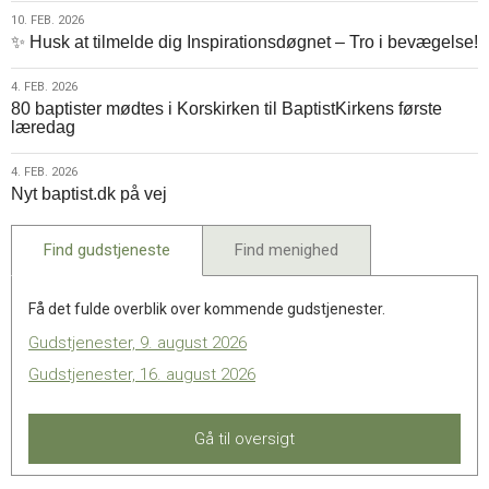
2026
10.
10. FEB. 2026
✨ Husk at tilmelde dig Inspirationsdøgnet – Tro i bevægelse!
feb.
2026
4.
4. FEB. 2026
80 baptister mødtes i Korskirken til BaptistKirkens første
feb.
læredag
2026
4.
4. FEB. 2026
Nyt baptist.dk på vej
feb.
2026
Find gudstjeneste
Find menighed
Få det fulde overblik over kommende gudstjenester.
Gudstjenester, 9. august 2026
Gudstjenester, 16. august 2026
Gå til oversigt