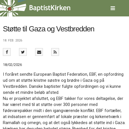
Spring
menu
over
og
gå
Støtte til Gaza og Vestbredden
til
indhold
Vend
18. FEB. 2026
tilbage
til
forsiden
Gå
1.0:
Forside
18/02/2026
til
2.0:
Nyheder
I foråret sendte European Baptist Federation, EBF, en opfordring
vores
3.0:
Kalender
ud om at støtte kristne søstre og brødre i Gaza og på
guide
4.0:
Inspiration
Vestbredden. Danske baptister fulgte opfordringen og vi kunne
for
5.0:
Værktøjskassen
sende et mindre beløb afsted.
tilgængelighed
6.0:
Mission
Nu er projektet afsluttet, og EBF takker for vores deltagelse, der
7.0:
Om
har været med til at støtte over 300 personer med
BaptistKirken
fødevarepakker midt i den igangværende konflikt. EBF fortæller,
8.0:
Kontakt
at indsatsen er gennemført af lokale præster og kirkenetværk i
9.0:
Forside
Ramallah og omegn, og at det også lykkedes at støtte ind i Gaza.
10.0:
Nyheder
Hjælpen har desuden betydet større åbenhed for det kristne