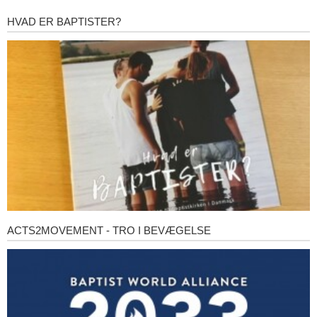
HVAD ER BAPTISTER?
Hvad
er
baptister?
ACTS2MOVEMENT - TRO I BEVÆGELSE
Acts2Movement
-
Tro
i
bevægelse