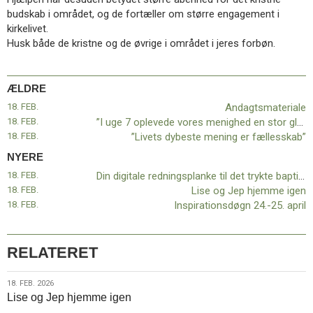
11.0:
Kalender
budskab i området, og de fortæller om større engagement i
12.0:
Inspiration
kirkelivet.
13.0:
Værktøjskassen
Husk både de kristne og de øvrige i området i jeres forbøn.
14.0:
Mission
15.0:
Om
BaptistKirken
ÆLDRE
16.0:
Kontakt
18. FEB.
Andagtsmateriale
Næste
18. FEB.
”I uge 7 oplevede vores menighed en stor glædesdag”
indlæg:
18. FEB.
”Livets dybeste mening er fællesskab”
Din
NYERE
digitale
18. FEB.
Din digitale redningsplanke til det trykte baptist.dk!
redningsplanke
18. FEB.
Lise og Jep hjemme igen
til
18. FEB.
Inspirationsdøgn 24.-25. april
det
trykte
baptist.dk!
Forrige
indlæg:
RELATERET
Andagtsmateriale
18.
18. FEB. 2026
Lise og Jep hjemme igen
feb.