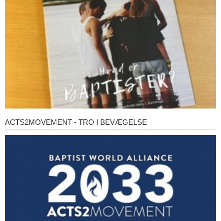
ACTS2MOVEMENT - TRO I BEVÆGELSE
Acts2Movement
-
Tro
i
bevægelse