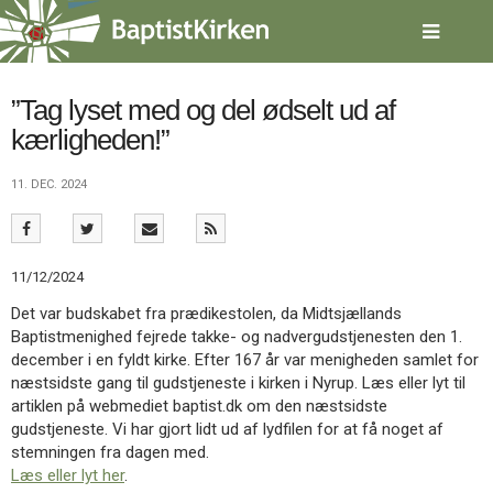
Spring
menu
over
og
gå
”Tag lyset med og del ødselt ud af
til
kærligheden!”
indhold
Vend
tilbage
11. DEC. 2024
til
forsiden
Gå
1.0:
Forside
til
2.0:
Nyheder
11/12/2024
vores
3.0:
Kalender
guide
4.0:
Inspiration
Det var budskabet fra prædikestolen, da Midtsjællands
for
5.0:
Værktøjskassen
Baptistmenighed fejrede takke- og nadvergudstjenesten den 1.
tilgængelighed
6.0:
Mission
december i en fyldt kirke. Efter 167 år var menigheden samlet for
7.0:
Om
næstsidste gang til gudstjeneste i kirken i Nyrup. Læs eller lyt til
BaptistKirken
artiklen på webmediet baptist.dk om den næstsidste
8.0:
Kontakt
gudstjeneste. Vi har gjort lidt ud af lydfilen for at få noget af
stemningen fra dagen med.
9.0:
Forside
Læs eller lyt her
.
10.0:
Nyheder