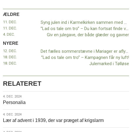
11.0:
Kalender
12.0:
Inspiration
ÆLDRE
13.0:
Værktøjskassen
14.0:
Mission
11. DEC.
Syng julen ind i Karmelkirken sammen med Pankoret
15.0:
Om
11. DEC.
”Lad os tale om tro” – Du kan fortsat finde videoerne på nettet
BaptistKirken
4. DEC.
Giv en julegave, der både glæder og gavner
16.0:
Kontakt
NYERE
Næste
12. DEC.
Det fælles sommerstævne i Mariager er aflyst
indlæg:
18. DEC.
”Lad os tale om tro” – Kampagnen får ny luft!
Det
18. DEC.
Julemarked i Tølløse
fælles
sommerstævne
i
RELATERET
Mariager
er
4.
4. DEC. 2024
aflyst
Forrige
Personalia
dec.
indlæg:
2024
Syng
4.
4. DEC. 2024
julen
Lær af advent i 1939, der var præget af krigslarm
dec.
ind
2024
i