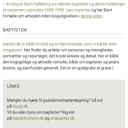
– en bog af Bent Hylleberg om danske baptister og deres holdninger
til nazismen i perioden 1930-1950. Læs mere
her
og hør Bent
fortælle om arbejdet inden bogudgivelsen i
denne video
.
BAPTIST.DK
baptist.dk
baptist.dk er både et blad og en
hjemmeside, som vi kalder web-
magasinet
. Her finder du artikler om personer og menigheder,
portrætter og reportager, det brede kirkeliv og debat. Her er både
det evigtgyldige og aktuelle nyheder, både om baptister og andre
kristne, og samfundet generelt. Det er en guldgrube at grave i.
Links
LINKS
Mangler du hjælp til gudstjenesteplanlægning? Gå ind
på
liturgi.dk
.
Vil du vide mere om baptister? Kig ind
på
baptisthistorie.dk
og
anabaptist.dk
.