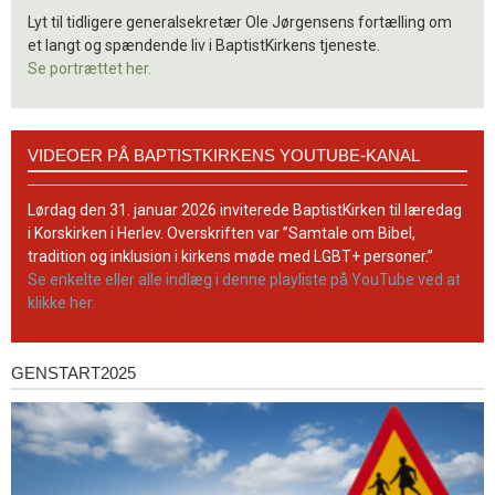
Lyt til tidligere generalsekretær Ole Jørgensens fortælling om
et langt og spændende liv i BaptistKirkens tjeneste.
Se portrættet her.
Videoer
VIDEOER PÅ BAPTISTKIRKENS YOUTUBE-KANAL
på
BaptistKirkens
YouTube-
Lørdag den 31. januar 2026 inviterede BaptistKirken til læredag
kanal
i Korskirken i Herlev. Overskriften var ”Samtale om Bibel,
tradition og inklusion i kirkens møde med LGBT+ personer.”
Se enkelte eller alle indlæg i denne playliste på YouTube ved at
klikke her.
GENSTART2025
Genstart2025