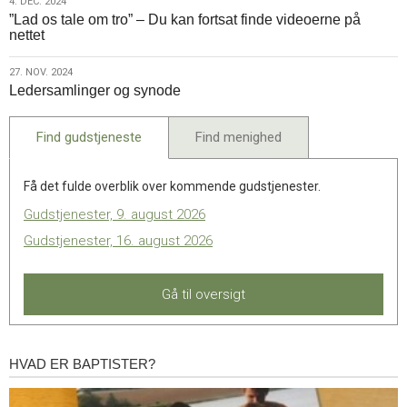
4.
4. DEC. 2024
Karmelkirken
”Lad os tale om tro” – Du kan fortsat finde videoerne på
dec.
sammen
nettet
2024
med
Pankoret
27.
27. NOV. 2024
Ledersamlinger og synode
nov.
2024
Find gudstjeneste
Find menighed
Få det fulde overblik over kommende gudstjenester.
Gudstjenester, 9. august 2026
Gudstjenester, 16. august 2026
Gå til oversigt
HVAD ER BAPTISTER?
Hvad
er
baptister?