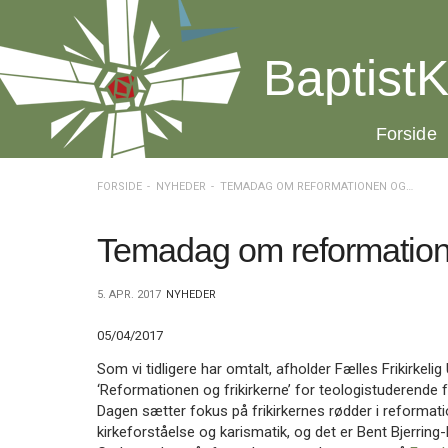
Spring
menu
over
BaptistK
og
gå
til
20.0:
Forside
indhold
Vend
tilbage
til
FORSIDE
NYHEDER
TEMADAG OM REFORMATIONEN OG FRIKIRKERNE
forsiden
Gå
1.0:
Forside
til
2.0:
Nyheder
Temadag om reformatione
vores
3.0:
Kalender
guide
4.0:
Inspiration
5. APR. 2017
NYHEDER
for
5.0:
Værktøjskassen
tilgængelighed
6.0:
Mission
05/04/2017
7.0:
Om
BaptistKirken
Som vi tidligere har omtalt, afholder Fælles Frikirke
8.0:
Kontakt
‘Reformationen og frikirkerne’ for teologistuderende fr
Dagen sætter fokus på frikirkernes rødder i reformati
9.0:
Forside
kirkeforståelse og karismatik, og det er Bent Bjerrin
10.0:
Nyheder