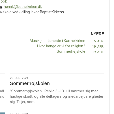
book
.
ng:
henrik@bethelkirken.dk
.
jskole ved Jelling, hvor BaptistKirkens
NYERE
Musikgudstjeneste i Karmelkirken
5. APR.
Hvor bange er vi for religion?
19. APR.
Sommerhøjskole
19. APR.
26.
26. JUN. 2024
Sommerhøjskolen
jun.
2024
ndi
”Sommerhøjskolen i Rebild 6.-13. juli nærmer sig med
 nu
hastige skridt, og alle deltagere og medarbejdere glæder
L
sig. Til jer, som……
æ
s