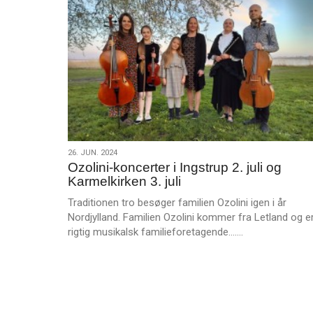
m
e
r
e
26.
26. JUN. 2024
Ozolini-koncerter i Ingstrup 2. juli og
jun.
Karmelkirken 3. juli
2024
Traditionen tro besøger familien Ozolini igen i år
Nordjylland. Familien Ozolini kommer fra Letland og er
L
rigtig musikalsk familieforetagende.……
æ
s
m
e
r