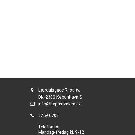
Adresse:
Lærdalsgade 7, st. tv.
Adresse:
DK-2300
København S
Send
info@baptistkirken.dk
email:
Tlf.:
3259 0708
Telefontid:
Mandag-fredag kl. 9-12