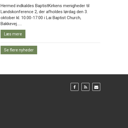
Hermed indkaldes BaptistKirkens menigheder til
Landskonference 2, der afholdes lørdag den 3.
oktober kl. 10.00-17.00 i Lai Baptist Church,
Læs
Bakkevej……
mere
Læs mere
Se flere nyheder
Gå
Gå
Gå
til:
til:
til:
Facebook
RSS
Email
feed