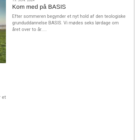
19.
19. JUN. 2024
m
Kom med på BASIS
jun.
e
2024
Efter sommeren begynder et nyt hold af den teologiske
r
grunduddannelse BASIS. Vi mødes seks lørdage om
e
L
året over to år……
æ
s
m
e
r
e
 et