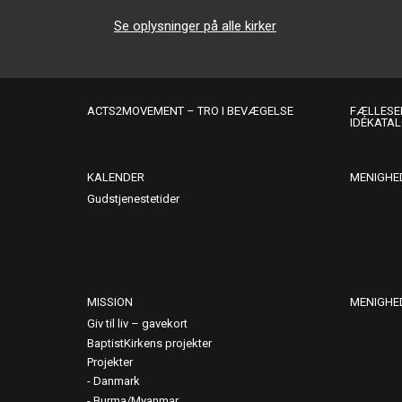
Se oplysninger på alle kirker
ACTS2MOVEMENT – TRO I BEVÆGELSE
FÆLLESER
IDÉKATA
KALENDER
MENIGHE
Gudstjenestetider
MISSION
MENIGHE
Giv til liv – gavekort
BaptistKirkens projekter
Projekter
Danmark
Burma/Myanmar