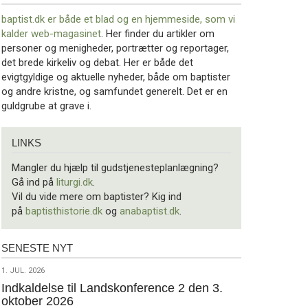
baptist.dk er både et blad og en
hjemmeside, som vi
kalder web-magasinet
. Her finder du artikler om
personer og menigheder, portrætter og reportager,
det brede kirkeliv og debat. Her er både det
evigtgyldige og aktuelle nyheder, både om baptister
og andre kristne, og samfundet generelt. Det er en
guldgrube at grave i.
Links
LINKS
Mangler du hjælp til gudstjenesteplanlægning?
Gå ind på
liturgi.dk
.
Vil du vide mere om baptister? Kig ind
på
baptisthistorie.dk
og
anabaptist.dk
.
SENESTE NYT
Seneste
nyt
1.
1. JUL. 2026
jul.
Indkaldelse til Landskonference 2 den 3.
oktober 2026
2026