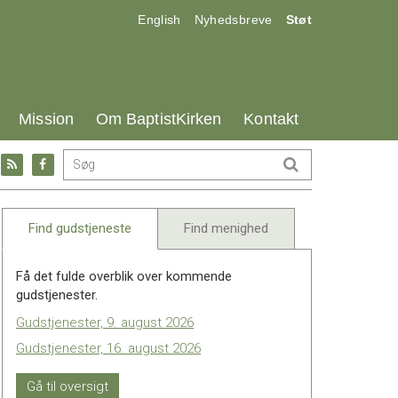
17.0:
18.0:
19.0:
English
Nyhedsbreve
Støt
25.0:
26.0:
27.0:
Mission
Om BaptistKirken
Kontakt
Gå
Gå
til:
til:
l
RSS
Facebook
feed
Find gudstjeneste
Find menighed
Få det fulde overblik over kommende
gudstjenester.
Gudstjenester, 9. august 2026
Gudstjenester, 16. august 2026
Gå til oversigt