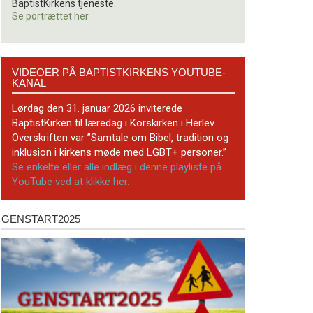
BaptistKirkens tjeneste.
Se portrættet her.
Videoer
VIDEOER PÅ BAPTISTKIRKENS YOUTUBE-
på
KANAL
BaptistKirkens
YouTube-
Lørdag den 31. januar 2026 inviterede
kanal
BaptistKirken til læredag i Korskirken i Herlev.
Overskriften var ”Samtale om Bibel, tradition og
inklusion i kirkens møde med LGBT+ personer.”
Se enkelte eller alle indlæg i denne playliste på
YouTube ved at klikke her.
GENSTART2025
Genstart2025