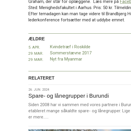
Graham, der står for oplæggene. Læs mere på
Face
11.0:
Kalender
Sted: Menighedsfakultet i Aarhus. Pris: 50 kr. Tilmeldi
12.0:
Inspiration
Efter temadagen kan man tage videre til Brandbjerg Hø
13.0:
Værktøjskassen
lederkonference fortsætter med at uddybe emnet.
14.0:
Mission
15.0:
Om
BaptistKirken
ÆLDRE
16.0:
Kontakt
Kvindetræf i Roskilde
5. APR.
Næste
Sommerstævne 2017
29. MAR.
indlæg:
Nyt fra Myanmar
29. MAR.
Musikgudstjeneste
i
Karmelkirken
Forrige
RELATERET
indlæg:
Kvindetræf
26.
26. JUN. 2024
i
Spare- og lånegrupper i Burundi
jun.
Roskilde
2024
Siden 2008 har vi sammen med vores partnere i Buru
etableret mange såkaldte spare- og lånegrupper. Lige
L
er mere……
æ
s