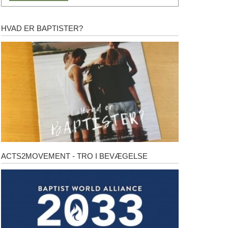
HVAD ER BAPTISTER?
Hvad
er
baptister?
ACTS2MOVEMENT - TRO I BEVÆGELSE
Acts2Movement
-
Tro
i
bevægelse