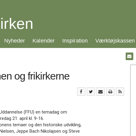
irken
21.0:
22.0:
23.0:
24.0:
Nyheder
Kalender
Inspiration
Værktøjskassen
Gå
til:
Emai
n og frikirkerne
lig Uddannelse (FFU) en temadag om
edag 21. april kl. 9-16.
onens temaer og den historiske udvikling,
g-Nielsen, Jeppe Bach Nikolajsen og Steve