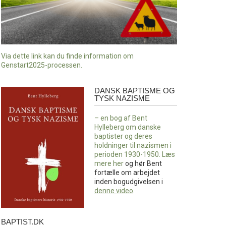
Via dette link kan du finde information om
Genstart2025-processen.
DANSK BAPTISME OG
Dansk
TYSK NAZISME
baptisme
og
– en bog af Bent
tysk
Hylleberg om danske
nazisme
baptister og deres
holdninger til nazismen i
perioden 1930-1950. Læs
mere
her
og hør Bent
fortælle om arbejdet
inden bogudgivelsen i
denne video
.
BAPTIST.DK
baptist.dk