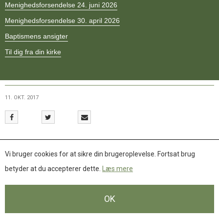
Menighedsforsendelse 24. juni 2026
11.0:
Kalender
12.0:
Inspiration
Menighedsforsendelse 30. april 2026
13.0:
Værktøjskassen
14.0:
Baptismens ansigter
Mission
15.0:
Om
Til dig fra din kirke
BaptistKirken
16.0:
Kontakt
Næste
indlæg:
11. OKT. 2017
Rum
og
tid
for
Familien Kofoeds nyhedsbreve
samtalen
i
Vi bruger cookies for at sikre din brugeroplevelse. Fortsat brug
BaptistKirken
betyder at du accepterer dette.
Læs mere
2017-
2019
Forrige
Downloads
DOWNLOADS
indlæg:
OK
Nr. 1
(2.13 Mb)
(Downloadet 1350 gange)
EBF
resolution