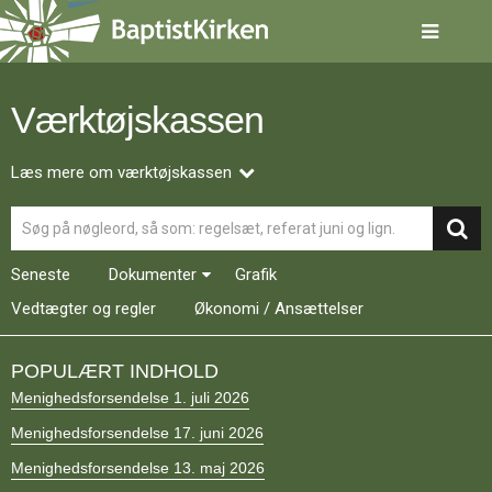
Spring
menu
over
og
gå
Værktøjskassen
til
indhold
Vend
tilbage
Læs mere om værktøjskassen
til
Søg
forsiden
Gå
1.0:
Forside
til
2.0:
Nyheder
Seneste
Dokumenter
Grafik
vores
3.0:
Kalender
guide
Vedtægter og regler
4.0:
Økonomi / Ansættelser
Inspiration
for
5.0:
Værktøjskassen
tilgængelighed
6.0:
Mission
POPULÆRT INDHOLD
7.0:
Om
Menighedsforsendelse 1. juli 2026
BaptistKirken
8.0:
Kontakt
Menighedsforsendelse 17. juni 2026
9.0:
Forside
Menighedsforsendelse 13. maj 2026
10.0:
Nyheder