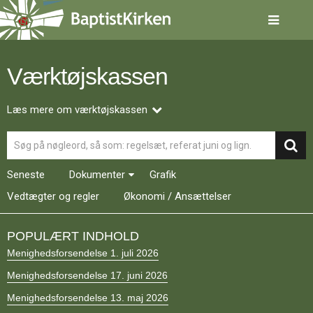
Spring
menu
over
og
gå
Værktøjskassen
til
indhold
Vend
tilbage
Læs mere om værktøjskassen
til
Søg
forsiden
Gå
1.0:
Forside
til
2.0:
Nyheder
Seneste
Dokumenter
Grafik
vores
3.0:
Kalender
guide
Vedtægter og regler
4.0:
Økonomi / Ansættelser
Inspiration
for
5.0:
Værktøjskassen
tilgængelighed
6.0:
Mission
POPULÆRT INDHOLD
7.0:
Om
Menighedsforsendelse 1. juli 2026
BaptistKirken
8.0:
Kontakt
Menighedsforsendelse 17. juni 2026
9.0:
Forside
Menighedsforsendelse 13. maj 2026
10.0:
Nyheder