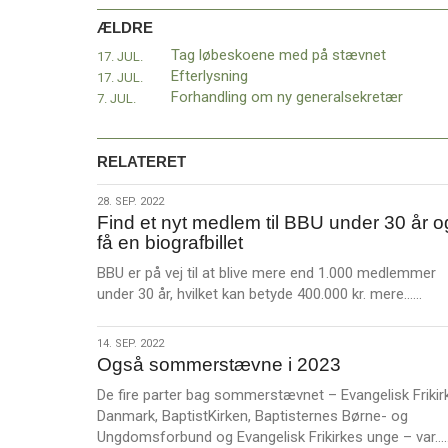
11.0:
Kalender
ÆLDRE
12.0:
Inspiration
13.0:
Værktøjskassen
Tag løbeskoene med på stævnet
17. JUL.
14.0:
Mission
Efterlysning
17. JUL.
15.0:
Om
Forhandling om ny generalsekretær
7. JUL.
BaptistKirken
16.0:
Kontakt
RELATERET
Næste
indlæg:
28.
28. SEP. 2022
Lise
Find et nyt medlem til BBU under 30 år o
sep.
og
få en biografbillet
2022
Jep
BBU er på vej til at blive mere end 1.000 medlemmer
Emming
L
under 30 år, hvilket kan betyde 400.000 kr. mere……
i
æ
Rubura
Forrige
s
indlæg:
14.
14. SEP. 2022
m
Tag
Også sommerstævne i 2023
sep.
e
løbeskoene
2022
De fire parter bag sommerstævnet – Evangelisk Frikir
r
med
Danmark, BaptistKirken, Baptisternes Børne- og
e
på
Ungdomsforbund og Evangelisk Frikirkes unge – var…
stævnet