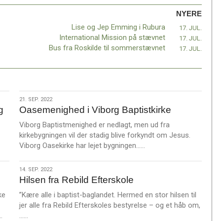
NYERE
Lise og Jep Emming i Rubura
17. JUL.
International Mission på stævnet
17. JUL.
Bus fra Roskilde til sommerstævnet
17. JUL.
21.
21. SEP. 2022
g
Oasemenighed i Viborg Baptistkirke
sep.
2022
Viborg Baptistmenighed er nedlagt, men ud fra
kirkebygningen vil der stadig blive forkyndt om Jesus.
L
Viborg Oasekirke har lejet bygningen……
æ
s
14.
14. SEP. 2022
m
Hilsen fra Rebild Efterskole
sep.
e
2022
ke
”Kære alle i baptist-baglandet. Hermed en stor hilsen til
r
jer alle fra Rebild Efterskoles bestyrelse – og et håb om,
e
L
L
…
……