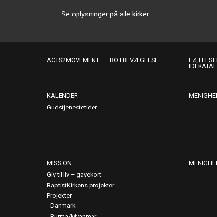
Se oplysninger på alle kirker
ACTS2MOVEMENT – TRO I BEVÆGELSE
FÆLLESER
IDÉKATA
KALENDER
MENIGHE
Gudstjenestetider
MISSION
MENIGHE
Giv til liv – gavekort
BaptistKirkens projekter
Projekter
Danmark
Burma/Myanmar