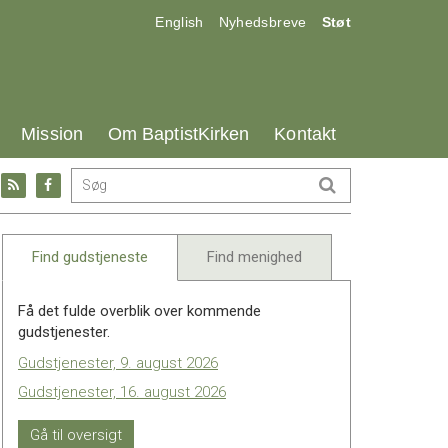
17.0:
18.0:
19.0:
English
Nyhedsbreve
Støt
25.0:
26.0:
27.0:
Mission
Om BaptistKirken
Kontakt
Gå
Gå
til:
til:
l
RSS
Facebook
feed
Find gudstjeneste
Find menighed
Få det fulde overblik over kommende
gudstjenester.
Gudstjenester, 9. august 2026
Gudstjenester, 16. august 2026
Gå til oversigt