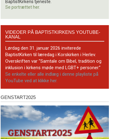
BaptistKirkens tjeneste.
Se portrættet her.
Videoer
VIDEOER PÅ BAPTISTKIRKENS YOUTUBE-
på
KANAL
BaptistKirkens
YouTube-
Lørdag den 31. januar 2026 inviterede
kanal
BaptistKirken til læredag i Korskirken i Herlev.
Overskriften var ”Samtale om Bibel, tradition og
inklusion i kirkens møde med LGBT+ personer.”
Se enkelte eller alle indlæg i denne playliste på
YouTube ved at klikke her.
GENSTART2025
Genstart2025