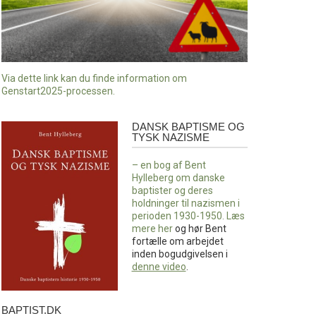
Via dette link kan du finde information om
Genstart2025-processen.
DANSK BAPTISME OG
Dansk
TYSK NAZISME
baptisme
og
– en bog af Bent
tysk
Hylleberg om danske
nazisme
baptister og deres
holdninger til nazismen i
perioden 1930-1950. Læs
mere
her
og hør Bent
fortælle om arbejdet
inden bogudgivelsen i
denne video
.
BAPTIST.DK
baptist.dk