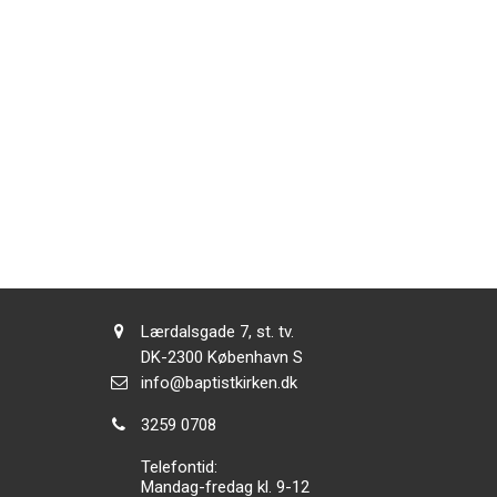
Adresse:
Lærdalsgade 7, st. tv.
Adresse:
DK-2300
København S
Send
info@baptistkirken.dk
email:
Tlf.:
3259 0708
Telefontid:
Mandag-fredag kl. 9-12