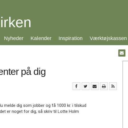
irken
21.0:
22.0:
23.0:
24.0:
Nyheder
Kalender
Inspiration
Værktøjskassen
Gå
til:
Emai
enter på dig
melde dig som jobber og få 1000 kr. i tilskud
 det er noget for dig, så skriv til Lotte Holm