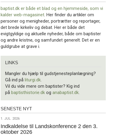
baptist.dk er både et blad og en
hjemmeside, som vi
kalder web-magasinet
. Her finder du artikler om
personer og menigheder, portrætter og reportager,
det brede kirkeliv og debat. Her er både det
evigtgyldige og aktuelle nyheder, både om baptister
og andre kristne, og samfundet generelt. Det er en
guldgrube at grave i.
Links
LINKS
Mangler du hjælp til gudstjenesteplanlægning?
Gå ind på
liturgi.dk
.
Vil du vide mere om baptister? Kig ind
på
baptisthistorie.dk
og
anabaptist.dk
.
SENESTE NYT
Seneste
nyt
1.
1. JUL. 2026
jul.
Indkaldelse til Landskonference 2 den 3.
oktober 2026
2026