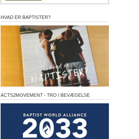
HVAD ER BAPTISTER?
Hvad
er
baptister?
ACTS2MOVEMENT - TRO I BEVÆGELSE
Acts2Movement
-
Tro
i
bevægelse