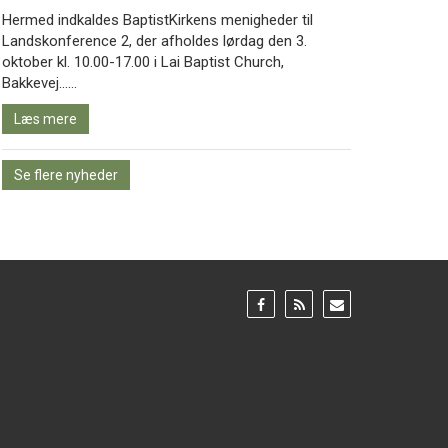
Hermed indkaldes BaptistKirkens menigheder til
Landskonference 2, der afholdes lørdag den 3.
oktober kl. 10.00-17.00 i Lai Baptist Church,
Læs
Bakkevej……
mere
Læs mere
Se flere nyheder
Gå
Gå
Gå
til:
til:
til:
Facebook
RSS
Email
feed