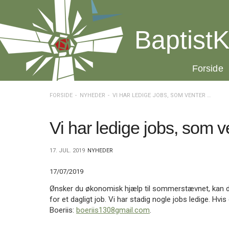
Spring
menu
over
BaptistK
og
gå
til
20.0:
Forside
indhold
Vend
tilbage
til
FORSIDE
NYHEDER
VI HAR LEDIGE JOBS, SOM VENTER PÅ DIG
forsiden
Gå
1.0:
Forside
til
2.0:
Nyheder
Vi har ledige jobs, som v
vores
3.0:
Kalender
guide
4.0:
Inspiration
17. JUL. 2019
NYHEDER
for
5.0:
Værktøjskassen
tilgængelighed
6.0:
Mission
17/07/2019
7.0:
Om
BaptistKirken
Ønsker du økonomisk hjælp til sommerstævnet, kan du 
8.0:
Kontakt
for et dagligt job. Vi har stadig nogle jobs ledige. Hvis
Boeriis:
boeriis1308gmail.com
.
9.0:
Forside
10.0:
Nyheder