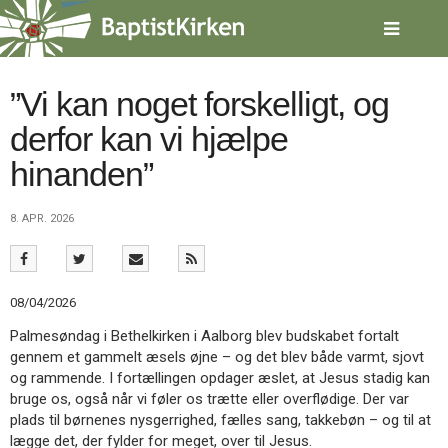
Spring
menu
over
og
gå
”Vi kan noget forskelligt, og
til
derfor kan vi hjælpe
indhold
Vend
tilbage
hinanden”
til
forsiden
Gå
1.0:
Forside
8. APR. 2026
til
2.0:
Nyheder
vores
3.0:
Kalender
guide
4.0:
Inspiration
for
5.0:
Værktøjskassen
08/04/2026
tilgængelighed
6.0:
Mission
Palmesøndag i Bethelkirken i Aalborg blev budskabet fortalt
7.0:
Om
gennem et gammelt æsels øjne – og det blev både varmt, sjovt
BaptistKirken
og rammende. I fortællingen opdager æslet, at Jesus stadig kan
8.0:
Kontakt
bruge os, også når vi føler os trætte eller overflødige. Der var
9.0:
Forside
plads til børnenes nysgerrighed, fælles sang, takkebøn – og til at
10.0:
Nyheder
lægge det, der fylder for meget, over til Jesus.