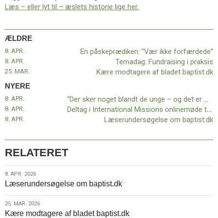
11.0:
Kalender
Læs – eller lyt til – æslets historie lige her.
12.0:
Inspiration
13.0:
Værktøjskassen
14.0:
Mission
ÆLDRE
15.0:
Om
8. APR.
En påskeprædiken: ”Vær ikke forfærdede”
BaptistKirken
8. APR.
Temadag: Fundraising i praksis
16.0:
Kontakt
25. MAR.
Kære modtagere af bladet baptist.dk
Næste
NYERE
indlæg:
8. APR.
“Der sker noget blandt de unge – og det er Awake med til!”
“Der
8. APR.
Deltag i International Missions onlinemøde torsdag 9. april kl. 16-17
sker
8. APR.
Læserundersøgelse om baptist.dk
noget
blandt
de
RELATERET
unge
–
og
8.
8. APR. 2026
Læserundersøgelse om baptist.dk
det
apr.
er
2026
Awake
25.
25. MAR. 2026
Kære modtagere af bladet baptist.dk
med
mar.