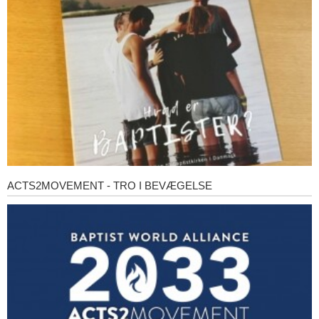
baptister?
ACTS2MOVEMENT - TRO I BEVÆGELSE
Acts2Movement
-
Tro
i
bevægelse