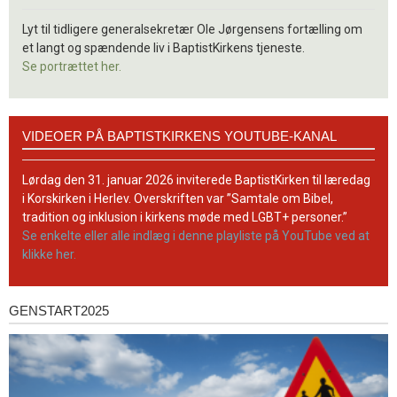
Lyt til tidligere generalsekretær Ole Jørgensens fortælling om
et langt og spændende liv i BaptistKirkens tjeneste.
Se portrættet her.
Videoer
VIDEOER PÅ BAPTISTKIRKENS YOUTUBE-KANAL
på
BaptistKirkens
YouTube-
Lørdag den 31. januar 2026 inviterede BaptistKirken til læredag
kanal
i Korskirken i Herlev. Overskriften var ”Samtale om Bibel,
tradition og inklusion i kirkens møde med LGBT+ personer.”
Se enkelte eller alle indlæg i denne playliste på YouTube ved at
klikke her.
GENSTART2025
Genstart2025