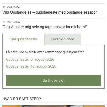
til!”
2026
Forrige
25.
25. MAR. 2026
indlæg:
Vild Opstandelse – gudstjeneste med opstandelsesspor
mar.
En
2026
påskeprædiken:
25.
25. MAR. 2026
”Vær
”Jeg vil klare mig selv og tage ansvar for mit barn!”
mar.
ikke
2026
forfærdede”
Find gudstjeneste
Find menighed
Få det fulde overblik over kommende gudstjenester.
Gudstjenester, 9. august 2026
Gudstjenester, 16. august 2026
Gå til oversigt
HVAD ER BAPTISTER?
Hvad
er