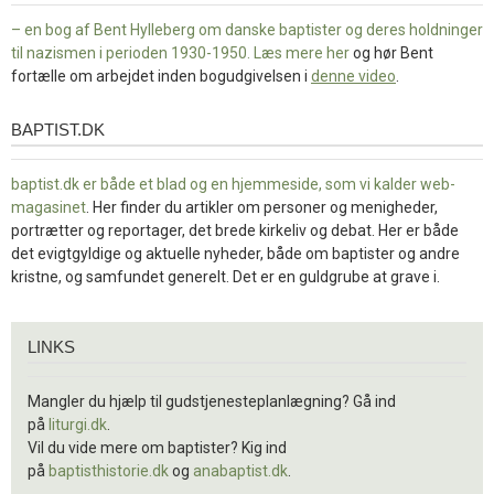
– en bog af Bent Hylleberg om danske baptister og deres holdninger
til nazismen i perioden 1930-1950. Læs mere
her
og hør Bent
fortælle om arbejdet inden bogudgivelsen i
denne video
.
BAPTIST.DK
baptist.dk
baptist.dk er både et blad og en
hjemmeside, som vi kalder web-
magasinet
. Her finder du artikler om personer og menigheder,
portrætter og reportager, det brede kirkeliv og debat. Her er både
det evigtgyldige og aktuelle nyheder, både om baptister og andre
kristne, og samfundet generelt. Det er en guldgrube at grave i.
Links
LINKS
Mangler du hjælp til gudstjenesteplanlægning? Gå ind
på
liturgi.dk
.
Vil du vide mere om baptister? Kig ind
på
baptisthistorie.dk
og
anabaptist.dk
.