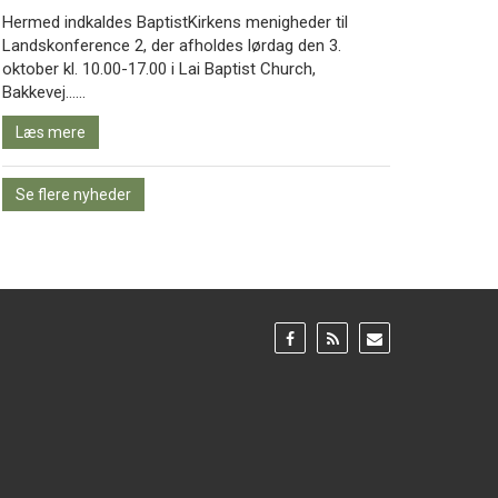
Hermed indkaldes BaptistKirkens menigheder til
Landskonference 2, der afholdes lørdag den 3.
oktober kl. 10.00-17.00 i Lai Baptist Church,
Læs
Bakkevej……
mere
Læs mere
Se flere nyheder
Gå
Gå
Gå
til:
til:
til:
Facebook
RSS
Email
feed