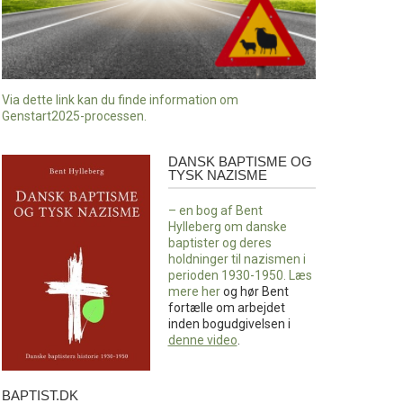
Via dette link kan du finde information om
Genstart2025-processen.
DANSK BAPTISME OG
Dansk
TYSK NAZISME
baptisme
og
– en bog af Bent
tysk
Hylleberg om danske
nazisme
baptister og deres
holdninger til nazismen i
perioden 1930-1950. Læs
mere
her
og hør Bent
fortælle om arbejdet
inden bogudgivelsen i
denne video
.
BAPTIST.DK
baptist.dk