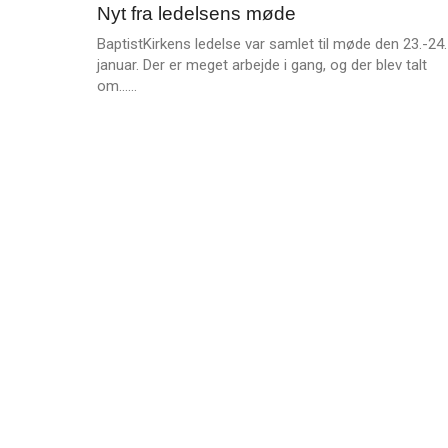
e
Nyt fra ledelsens møde
på
jan.
r
vej
2026
BaptistKirkens ledelse var samlet til møde den 23.-24.
e
januar. Der er meget arbejde i gang, og der blev talt
L
om……
æ
s
m
e
r
e