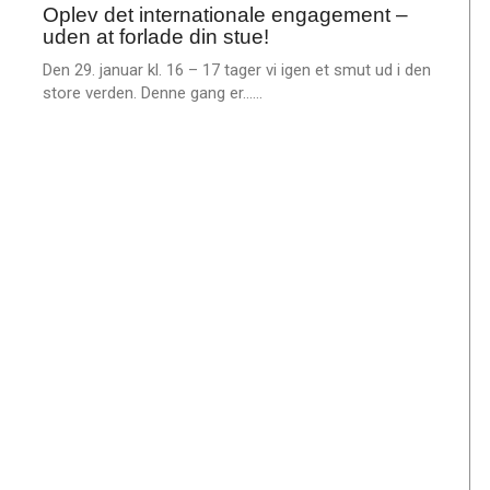
m
Oplev det internationale engagement –
jan.
e
uden at forlade din stue!
2026
r
Den 29. januar kl. 16 – 17 tager vi igen et smut ud i den
e
L
store verden. Denne gang er……
æ
s
m
e
r
e