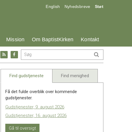
17.0:
18.0:
19.0:
English
Nyhedsbreve
Støt
25.0:
26.0:
27.0:
Mission
Om BaptistKirken
Kontakt
Gå
Gå
til:
til:
l
RSS
Facebook
feed
Find gudstjeneste
Find menighed
Få det fulde overblik over kommende
gudstjenester.
Gudstjenester, 9. august 2026
Gudstjenester, 16. august 2026
Gå til oversigt