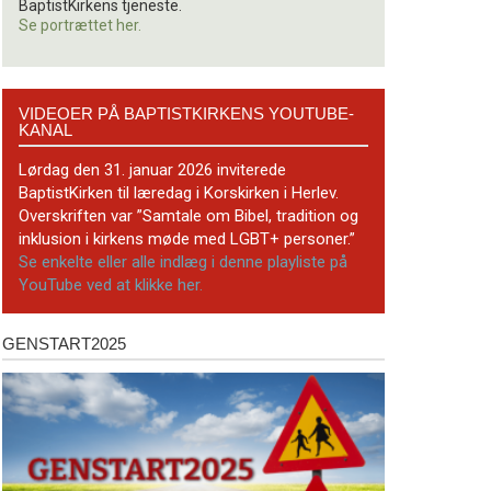
BaptistKirkens tjeneste.
Se portrættet her.
Videoer
VIDEOER PÅ BAPTISTKIRKENS YOUTUBE-
på
KANAL
BaptistKirkens
YouTube-
Lørdag den 31. januar 2026 inviterede
kanal
BaptistKirken til læredag i Korskirken i Herlev.
Overskriften var ”Samtale om Bibel, tradition og
inklusion i kirkens møde med LGBT+ personer.”
Se enkelte eller alle indlæg i denne playliste på
YouTube ved at klikke her.
GENSTART2025
Genstart2025