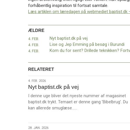
11.0:
Kalender
forhåbentlig inspiration til fortsat samtale.
12.0:
Inspiration
Læs artiklen om læredagen på webmediet baptist.dk – 
13.0:
Værktøjskassen
14.0:
Mission
15.0:
Om
ÆLDRE
BaptistKirken
Nyt baptist.dk på vej
4. FEB.
16.0:
Kontakt
Lise og Jep Emming på besøg i Burundi
4. FEB.
Næste
4. FEB.
indlæg:
✨ Husk
at
RELATERET
tilmelde
dig
4.
4. FEB. 2026
Inspirationsdøgnet
Nyt baptist.dk på vej
feb.
–
2026
I denne uge bliver det nyeste nummer af magasinet
Tro
baptist.dk trykt. Temaet er denne gang ’Bibelbrug’. Du
i
L
kan allerede smuglæse……
bevægelse!
Forrige
æ
indlæg:
s
Nyt
m
baptist.dk
28.
28. JAN. 2026