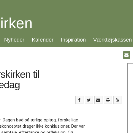
irken
21.0:
22.0:
23.0:
24.0:
Nyheder
Kalender
Inspiration
Værktøjskassen
Gå
til:
Emai
kirken til
redag
 Dagen bød på ærlige oplæg, forskellige
konceptet drager ikke konklusioner. Der var
g, samtale, eftertanke og refleksion. Og