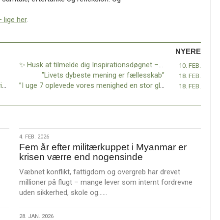
lige her
.
NYERE
✨ Husk at tilmelde dig Inspirationsdøgnet – Tro i bevægelse!
10. FEB.
”Livets dybeste mening er fællesskab”
18. FEB.
Kom du for sent? Drillede teknikken? Fortvivl ikke – vi har gemt det hele til dig!
”I uge 7 oplevede vores menighed en stor glædesdag”
18. FEB.
4.
4. FEB. 2026
Fem år efter militærkuppet i Myanmar er
feb.
krisen værre end nogensinde
2026
Væbnet konflikt, fattigdom og overgreb har drevet
millioner på flugt – mange lever som internt fordrevne
L
uden sikkerhed, skole og……
æ
s
28.
28. JAN. 2026