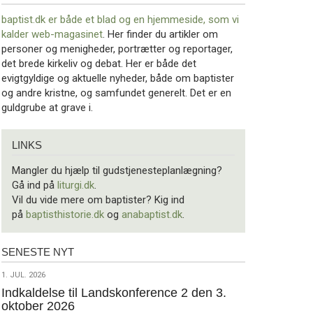
baptist.dk er både et blad og en
hjemmeside, som vi
kalder web-magasinet
. Her finder du artikler om
personer og menigheder, portrætter og reportager,
det brede kirkeliv og debat. Her er både det
evigtgyldige og aktuelle nyheder, både om baptister
og andre kristne, og samfundet generelt. Det er en
guldgrube at grave i.
Links
LINKS
Mangler du hjælp til gudstjenesteplanlægning?
Gå ind på
liturgi.dk
.
Vil du vide mere om baptister? Kig ind
på
baptisthistorie.dk
og
anabaptist.dk
.
SENESTE NYT
Seneste
nyt
1.
1. JUL. 2026
jul.
Indkaldelse til Landskonference 2 den 3.
oktober 2026
2026