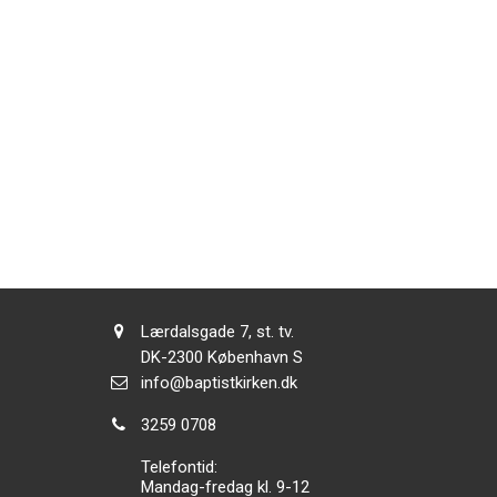
Adresse:
Lærdalsgade 7, st. tv.
Adresse:
DK-2300
København S
Send
info@baptistkirken.dk
email:
Tlf.:
3259 0708
Telefontid:
Mandag-fredag kl. 9-12