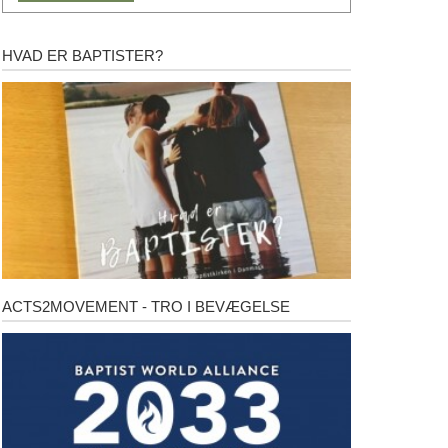
HVAD ER BAPTISTER?
Hvad
er
baptister?
ACTS2MOVEMENT - TRO I BEVÆGELSE
Acts2Movement
-
Tro
i
bevægelse