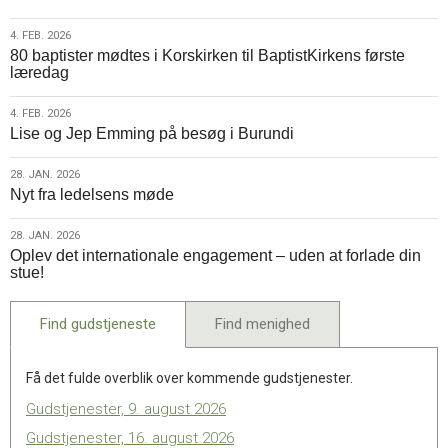
militærkuppet
i
4.
4. FEB. 2026
80 baptister mødtes i Korskirken til BaptistKirkens første
Myanmar
feb.
læredag
er
2026
krisen
4.
4. FEB. 2026
værre
Lise og Jep Emming på besøg i Burundi
feb.
end
2026
nogensinde
28.
28. JAN. 2026
Nyt fra ledelsens møde
jan.
2026
28.
28. JAN. 2026
Oplev det internationale engagement – uden at forlade din
jan.
stue!
2026
Find gudstjeneste
Find menighed
Få det fulde overblik over kommende gudstjenester.
Gudstjenester, 9. august 2026
Gudstjenester, 16. august 2026