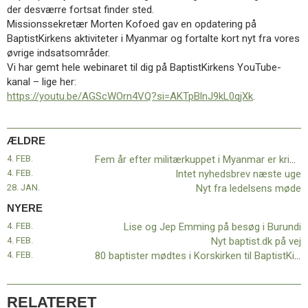
11.0:
Kalender
der desværre fortsat finder sted.
12.0:
Inspiration
Missionssekretær Morten Kofoed gav en opdatering på
13.0:
Værktøjskassen
BaptistKirkens aktiviteter i Myanmar og fortalte kort nyt fra vores
14.0:
Mission
øvrige indsatsområder.
15.0:
Om
Vi har gemt hele webinaret til dig på BaptistKirkens YouTube-
BaptistKirken
kanal – lige her:
16.0:
Kontakt
https://youtu.be/AGScWOrn4VQ?si=AKTpBlnJ9kL0qjXk
.
Næste
indlæg:
ÆLDRE
Lise
og
4. FEB.
Fem år efter militærkuppet i Myanmar er krisen værre end nogensinde
Jep
4. FEB.
Intet nyhedsbrev næste uge
Emming
28. JAN.
Nyt fra ledelsens møde
på
NYERE
besøg
4. FEB.
Lise og Jep Emming på besøg i Burundi
i
4. FEB.
Nyt baptist.dk på vej
Burundi
Forrige
4. FEB.
80 baptister mødtes i Korskirken til BaptistKirkens første læredag
indlæg:
Fem
år
RELATERET
efter