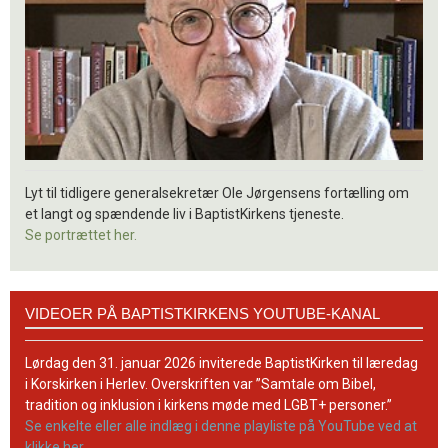
Lyt til tidligere generalsekretær Ole Jørgensens fortælling om
et langt og spændende liv i BaptistKirkens tjeneste.
Se portrættet her.
Videoer
VIDEOER PÅ BAPTISTKIRKENS YOUTUBE-KANAL
på
BaptistKirkens
YouTube-
Lørdag den 31. januar 2026 inviterede BaptistKirken til læredag
kanal
i Korskirken i Herlev. Overskriften var ”Samtale om Bibel,
tradition og inklusion i kirkens møde med LGBT+ personer.”
Se enkelte eller alle indlæg i denne playliste på YouTube ved at
klikke her.