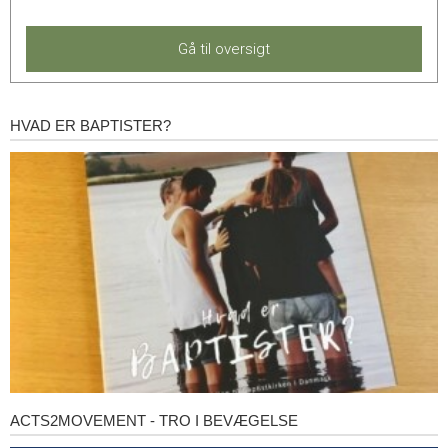
Gå til oversigt
HVAD ER BAPTISTER?
Hvad
er
baptister?
ACTS2MOVEMENT - TRO I BEVÆGELSE
Acts2Movement
-