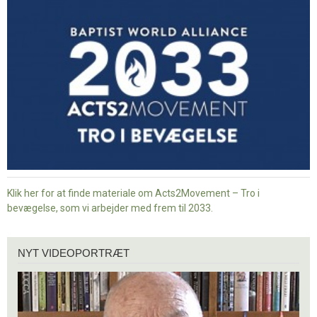
Tro
i
bevægelse
Klik her for at finde materiale om Acts2Movement – Tro i
bevægelse, som vi arbejder med frem til 2033.
Nyt
NYT VIDEOPORTRÆT
videoportræt