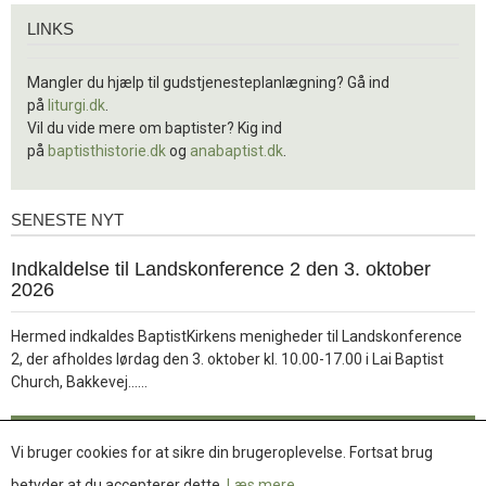
Links
LINKS
Mangler du hjælp til gudstjenesteplanlægning? Gå ind
på
liturgi.dk
.
Vil du vide mere om baptister? Kig ind
på
baptisthistorie.dk
og
anabaptist.dk
.
SENESTE NYT
Seneste
nyt
1.
Indkaldelse til Landskonference 2 den 3. oktober
jul.
2026
2026
Hermed indkaldes BaptistKirkens menigheder til Landskonference
2, der afholdes lørdag den 3. oktober kl. 10.00-17.00 i Lai Baptist
Læs
Church, Bakkevej……
mere
Læs mere
Vi bruger cookies for at sikre din brugeroplevelse. Fortsat brug
betyder at du accepterer dette.
Læs mere