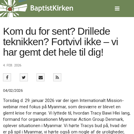
Spring
menu
over
og
gå
Kom du for sent? Drillede
til
teknikken? Fortvivl ikke – vi
indhold
Vend
tilbage
har gemt det hele til dig!
til
forsiden
Gå
1.0:
Forside
4. FEB. 2026
til
2.0:
Nyheder
vores
3.0:
Kalender
guide
4.0:
Inspiration
for
5.0:
Værktøjskassen
04/02/2026
tilgængelighed
6.0:
Mission
Torsdag d. 29. januar 2026 var der igen Internationalt Mission-
7.0:
Om
webinar med fokus på Myanmar, som desværre er blevet en
BaptistKirken
glemt krise for mange. Vi lyttede til, hvordan Tracy Bawi Hlei Iang,
8.0:
Kontakt
formand for organisationen Myanmar Action Group Denmark,
9.0:
Forside
oplever situationen i Myanmar. Vi hørte Tracys bud på, hvad der
10.0:
Nyheder
er på spil i Myanmar, vi hørte også om nogle af de uroligheder,