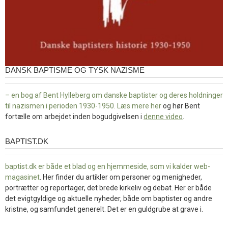
DANSK BAPTISME OG TYSK NAZISME
– en bog af Bent Hylleberg om danske baptister og deres holdninger
til nazismen i perioden 1930-1950. Læs mere
her
og hør Bent
fortælle om arbejdet inden bogudgivelsen i
denne video
.
BAPTIST.DK
baptist.dk
baptist.dk er både et blad og en
hjemmeside, som vi kalder web-
magasinet
. Her finder du artikler om personer og menigheder,
portrætter og reportager, det brede kirkeliv og debat. Her er både
det evigtgyldige og aktuelle nyheder, både om baptister og andre
kristne, og samfundet generelt. Det er en guldgrube at grave i.