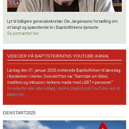
Lyt til tidligere generalsekretær Ole Jørgensens fortælling om
et langt og spændende liv i BaptistKirkens tjeneste.
Se portrættet her.
Videoer
VIDEOER PÅ BAPTISTKIRKENS YOUTUBE-KANAL
på
BaptistKirkens
YouTube-
Lørdag den 31. januar 2026 inviterede BaptistKirken til læredag
kanal
i Korskirken i Herlev. Overskriften var ”Samtale om Bibel,
tradition og inklusion i kirkens møde med LGBT+ personer.”
Se enkelte eller alle indlæg i denne playliste på YouTube ved at
klikke her.
GENSTART2025
Genstart2025