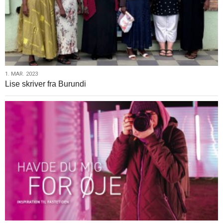
1.
1. MAR. 2023
Lise skriver fra Burundi
mar.
2023