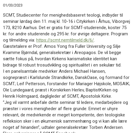
11.0:
Kalender
01/03/2023
12.0:
Inspiration
SCMT, Studiecenter for menighedsbaseret teologi, indbyder til
13.0:
Værktøjskassen
seminar lørdag den 11. maj kl. 10-16 i Citykirken i Århus, Viborgvej
14.0:
Mission
173, 8210 Aarhus. Det er gratis for SCMT-studerende, koster 75
15.0:
Om
kr. for andre studerende og 295 kr. for øvrige deltagere. Program
BaptistKirken
og tilmelding via:
https://scmt.nemtilmeld.dk/6/
.
16.0:
Kontakt
Gæstetalere er Prof. Amos Yong fra Fuller University og Silje
Næste
Kvamme Bjørndal, generalsekretær i Areopagos. De vil begge
indlæg:
sætte fokus på, hvordan Kirkens karismatiske identitet kan
Yego-
bidrage til robust trosudvikling og spiritualitet i en sekulær tid.
teamets
I en panelsamtale medvirker Anders Michael Hansen,
besøg
sognepræst i Karlslunde Strandkirke, DanskOase, og formand for
i
SCMT; Leif Petterson, forstander for Mariager Højskole, MOSAIK;
Rwanda
Forrige
Ole Lundegaard, præst i Korskirken Herlev, BaptistKirken og
indlæg:
Henrik Holmgaard, dagligleder af SCMT, Apostolsk Kirke.
Kløvermarkskirken,
”Jeg vil varmt anbefale dette seminar til ledere, medarbejdere og
Holbæk
præster i vores menigheder af flere grunde: Emnet er uhyre
relevant, de medvirkende er meget kompetente, den teologiske
refleksion sker i en økumenisk sammenhæng og vi kan alle lære
noget af hinanden”, udtaler generalsekretær Torben Andersen.