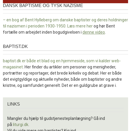
DANSK BAPTISME OG TYSK NAZISME
– en bog af Bent Hylleberg om danske baptister og deres holdninger
til nazismen i perioden 1930-1950. Læs mere
her
og hør Bent
fortælle om arbejdet inden bogudgivelsen i
denne video
.
BAPTIST.DK
baptist.dk
baptist.dk er både et blad og en
hjemmeside, som vi kalder web-
magasinet
. Her finder du artikler om personer og menigheder,
portrætter og reportager, det brede kirkeliv og debat. Her er både
det evigtgyldige og aktuelle nyheder, både om baptister og andre
kristne, og samfundet generelt. Det er en guldgrube at grave i.
Links
LINKS
Mangler du hjælp til gudstjenesteplanlægning? Gå ind
på
liturgi.dk
.
Vil du vide mere om baptister? Kig ind