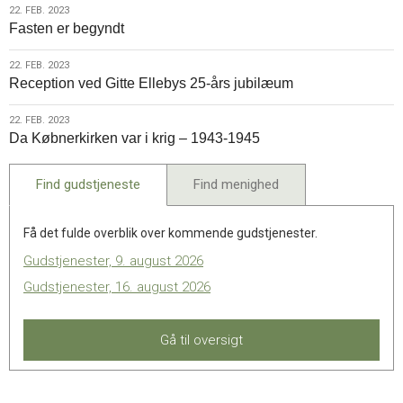
22.
22. FEB. 2023
Fasten er begyndt
feb.
2023
22.
22. FEB. 2023
Reception ved Gitte Ellebys 25-års jubilæum
feb.
2023
22.
22. FEB. 2023
Da Købnerkirken var i krig – 1943-1945
feb.
2023
Find gudstjeneste
Find menighed
Få det fulde overblik over kommende gudstjenester.
Gudstjenester, 9. august 2026
Gudstjenester, 16. august 2026
Gå til oversigt