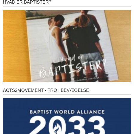
HVAD ER BAPTISTER?
Hvad
er
baptister?
ACTS2MOVEMENT - TRO I BEVÆGELSE
Acts2Movement
-
Tro
i
bevægelse