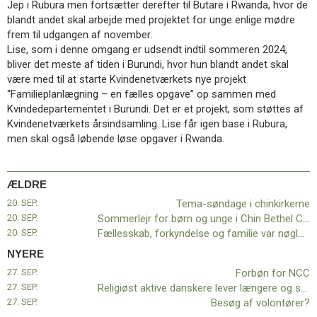
Jep i Rubura men fortsætter derefter til Butare i Rwanda, hvor de
11.0:
Kalender
blandt andet skal arbejde med projektet for unge enlige mødre
12.0:
Inspiration
frem til udgangen af november.
13.0:
Værktøjskassen
Lise, som i denne omgang er udsendt indtil sommeren 2024,
14.0:
Mission
bliver det meste af tiden i Burundi, hvor hun blandt andet skal
15.0:
Om
være med til at starte Kvindenetværkets nye projekt
BaptistKirken
“Familieplanlægning – en fælles opgave” op sammen med
16.0:
Kontakt
Kvindedepartementet i Burundi. Det er et projekt, som støttes af
Næste
Kvindenetværkets årsindsamling. Lise får igen base i Rubura,
indlæg:
men skal også løbende løse opgaver i Rwanda.
Forbøn
for
NCC
Forrige
ÆLDRE
indlæg:
20. SEP.
Tema-søndage i chinkirkerne
Tema-
20. SEP.
Sommerlejr for børn og unge i Chin Bethel Church, Skjern
søndage
20. SEP.
Fællesskab, forkyndelse og familie var nøgleord på Sommerstævne ’23
i
chinkirkerne
NYERE
27. SEP.
Forbøn for NCC
27. SEP.
Religiøst aktive danskere lever længere og sundere
27. SEP.
Besøg af volontører?