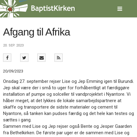
Spring
menu
over
og
gå
Afgang til Afrika
til
indhold
Vend
20. SEP. 2023
tilbage
til
forsiden
Gå
1.0:
Forside
20/09/2023
til
2.0:
Nyheder
vores
3.0:
Kalender
Onsdag 27. september rejser Lise og Jep Emming igen til Burundi.
guide
4.0:
Inspiration
Jep skal være der i små to uger for forhåbentligt at færdiggøre
for
5.0:
Værktøjskassen
installation af pumpe og solceller til vandprojektet i Nyantore. Vi
tilgængelighed
6.0:
Mission
håber meget, at det lykkes de lokale samarbejdspartnere at
7.0:
Om
skaffe og transportere de sidste materialer og cement til
BaptistKirken
Nyantore, så tanken kan pudses færdig og det hele kan testes og
8.0:
Kontakt
sættes i gang.
Sammen med Lise og Jep rejser også Bente og Jesper Gaarden
9.0:
Forside
fra Bethelkirken. De første par uger er de sammen med Lise og
10.0:
Nyheder