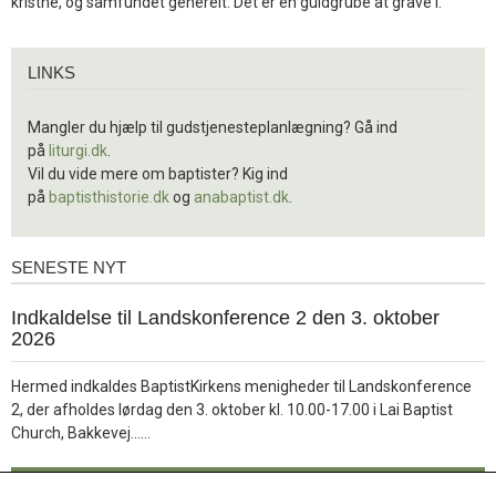
kristne, og samfundet generelt. Det er en guldgrube at grave i.
Links
LINKS
Mangler du hjælp til gudstjenesteplanlægning? Gå ind
på
liturgi.dk
.
Vil du vide mere om baptister? Kig ind
på
baptisthistorie.dk
og
anabaptist.dk
.
SENESTE NYT
Seneste
nyt
1.
Indkaldelse til Landskonference 2 den 3. oktober
jul.
2026
2026
Hermed indkaldes BaptistKirkens menigheder til Landskonference
2, der afholdes lørdag den 3. oktober kl. 10.00-17.00 i Lai Baptist
Læs
Church, Bakkevej……
mere
Læs mere