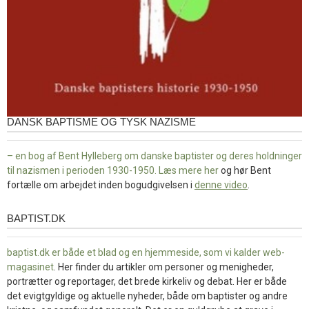
DANSK BAPTISME OG TYSK NAZISME
– en bog af Bent Hylleberg om danske baptister og deres holdninger
til nazismen i perioden 1930-1950. Læs mere
her
og hør Bent
fortælle om arbejdet inden bogudgivelsen i
denne video
.
BAPTIST.DK
baptist.dk
baptist.dk er både et blad og en
hjemmeside, som vi kalder web-
magasinet
. Her finder du artikler om personer og menigheder,
portrætter og reportager, det brede kirkeliv og debat. Her er både
det evigtgyldige og aktuelle nyheder, både om baptister og andre