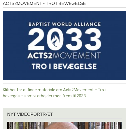
ACTS2MOVEMENT - TRO I BEVÆGELSE
Acts2Movement
-
Tro
i
bevægelse
Klik her for at finde materiale om Acts2Movement – Tro i
bevægelse, som vi arbejder med frem til 2033.
Nyt
NYT VIDEOPORTRÆT
videoportræt