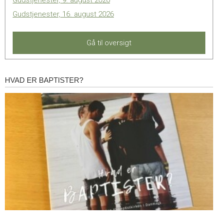
Gudstjenester, 9. august 2026
Gudstjenester, 16. august 2026
Gå til oversigt
HVAD ER BAPTISTER?
Hvad
er
baptister?