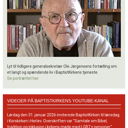
Lyt til tidligere generalsekretær Ole Jørgensens fortælling om
et langt og spændende liv i BaptistKirkens tjeneste.
Se portrættet her.
Videoer
VIDEOER PÅ BAPTISTKIRKENS YOUTUBE-KANAL
på
BaptistKirkens
YouTube-
Lørdag den 31. januar 2026 inviterede BaptistKirken til læredag
kanal
i Korskirken i Herlev. Overskriften var ”Samtale om Bibel,
tradition og inklusion i kirkens møde med LGBT+ personer.”