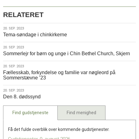
RELATERET
20.
20. SEP. 2023
Tema-søndage i chinkirkerne
sep.
2023
20.
20. SEP. 2023
Sommerlejr for børn og unge i Chin Bethel Church, Skjern
sep.
2023
20.
20. SEP. 2023
Fællesskab, forkyndelse og familie var nøgleord på
sep.
Sommerstævne ’23
2023
20.
20. SEP. 2023
Den 8. dødssynd
sep.
2023
Find gudstjeneste
Find menighed
Få det fulde overblik over kommende gudstjenester.