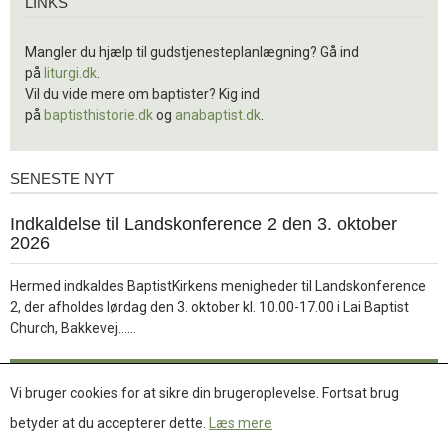
LINKS
Mangler du hjælp til gudstjenesteplanlægning? Gå ind
på
liturgi.dk
.
Vil du vide mere om baptister? Kig ind
på
baptisthistorie.dk
og
anabaptist.dk
.
SENESTE NYT
Seneste
nyt
1.
Indkaldelse til Landskonference 2 den 3. oktober
jul.
2026
2026
Hermed indkaldes BaptistKirkens menigheder til Landskonference
2, der afholdes lørdag den 3. oktober kl. 10.00-17.00 i Lai Baptist
Læs
Church, Bakkevej……
mere
Læs mere
Vi bruger cookies for at sikre din brugeroplevelse. Fortsat brug
betyder at du accepterer dette.
Læs mere