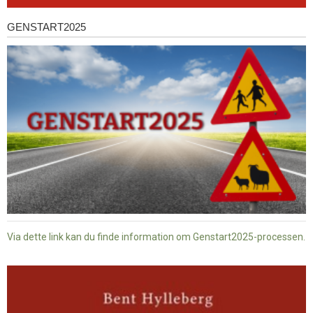
GENSTART2025
Genstart2025
Via dette link kan du finde information om Genstart2025-processen.
Dansk
baptisme
og