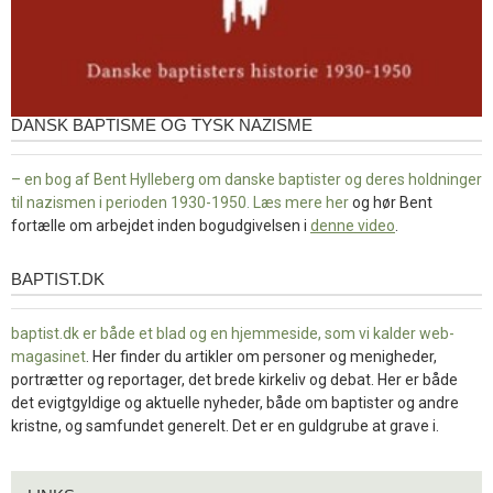
DANSK BAPTISME OG TYSK NAZISME
– en bog af Bent Hylleberg om danske baptister og deres holdninger
til nazismen i perioden 1930-1950. Læs mere
her
og hør Bent
fortælle om arbejdet inden bogudgivelsen i
denne video
.
BAPTIST.DK
baptist.dk
baptist.dk er både et blad og en
hjemmeside, som vi kalder web-
magasinet
. Her finder du artikler om personer og menigheder,
portrætter og reportager, det brede kirkeliv og debat. Her er både
det evigtgyldige og aktuelle nyheder, både om baptister og andre
kristne, og samfundet generelt. Det er en guldgrube at grave i.
Links