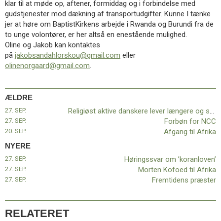
klar til at møde op, aftener, formiddag og i forbindelse med
11.0:
Kalender
gudstjenester mod dækning af transportudgifter. Kunne I tænke
12.0:
Inspiration
jer at høre om BaptistKirkens arbejde i Rwanda og Burundi fra de
13.0:
Værktøjskassen
to unge volontører, er her altså en enestående mulighed.
14.0:
Mission
Oline og Jakob kan kontaktes
15.0:
Om
på
jakobsandahlorskou@gmail.com
eller
BaptistKirken
olinenorgaard@gmail.com
.
16.0:
Kontakt
Næste
indlæg:
ÆLDRE
Høringssvar
27. SEP.
Religiøst aktive danskere lever længere og sundere
om
27. SEP.
Forbøn for NCC
’koranloven’
Forrige
20. SEP.
Afgang til Afrika
indlæg:
Religiøst
NYERE
aktive
27. SEP.
Høringssvar om ’koranloven’
danskere
27. SEP.
Morten Kofoed til Afrika
lever
27. SEP.
Fremtidens præster
længere
og
sundere
RELATERET