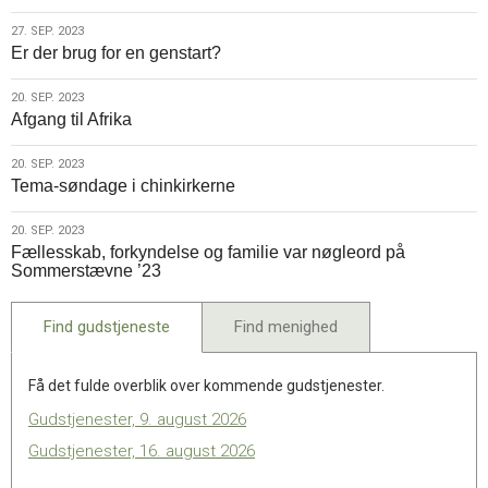
27.
27. SEP. 2023
Er der brug for en genstart?
sep.
2023
20.
20. SEP. 2023
Afgang til Afrika
sep.
2023
20.
20. SEP. 2023
Tema-søndage i chinkirkerne
sep.
2023
20.
20. SEP. 2023
Fællesskab, forkyndelse og familie var nøgleord på
sep.
Sommerstævne ’23
2023
Find gudstjeneste
Find menighed
Få det fulde overblik over kommende gudstjenester.
Gudstjenester, 9. august 2026
Gudstjenester, 16. august 2026