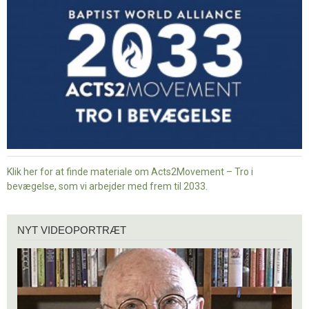
i
bevægelse
Klik her for at finde materiale om Acts2Movement – Tro i
bevægelse, som vi arbejder med frem til 2033.
Nyt
NYT VIDEOPORTRÆT
videoportræt