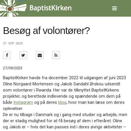
Spring
menu
over
og
gå
Besøg af volontører?
til
indhold
Vend
27. SEP. 2023
tilbage
til
forsiden
Gå
1.0:
Forside
27/09/2023
til
2.0:
Nyheder
vores
3.0:
Kalender
BaptistKirken havde fra december 2022 til udgangen af juni 2023
guide
4.0:
Inspiration
Oline Norgaard Mortensen og Jakob Sandahl Ørskou udsendt
for
5.0:
Værktøjskassen
som volontører i Rwanda. Her var de tilknyttet BaptistKirkens
tilgængelighed
6.0:
Mission
projekter, og berettede indlevende og spændende om dem på
7.0:
Om
både
Instagram
og på deres
blog
, hvor man kan læse om deres
BaptistKirken
oplevelser.
8.0:
Kontakt
De er nu tilbage i Danmark og i gang med studier og arbejde, men
der er stadig mulighed for at få besøg af dem i efteråret. Oline
9.0:
Forside
og Jakob er – hvis det kan passes ind i deres øvrige aktiviteter –
10.0:
Nyheder