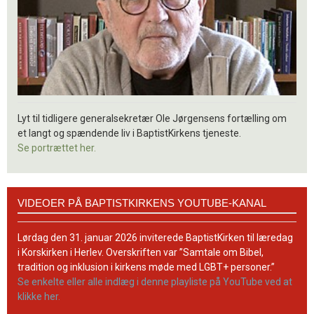
Lyt til tidligere generalsekretær Ole Jørgensens fortælling om
et langt og spændende liv i BaptistKirkens tjeneste.
Se portrættet her.
Videoer
VIDEOER PÅ BAPTISTKIRKENS YOUTUBE-KANAL
på
BaptistKirkens
YouTube-
Lørdag den 31. januar 2026 inviterede BaptistKirken til læredag
kanal
i Korskirken i Herlev. Overskriften var ”Samtale om Bibel,
tradition og inklusion i kirkens møde med LGBT+ personer.”
Se enkelte eller alle indlæg i denne playliste på YouTube ved at
klikke her.