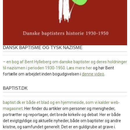
DANSK BAPTISME OG TYSK NAZISME
– en bog af Bent Hylleberg om danske baptister og deres holdninger
til nazismen i perioden 1930-1950. Læs mere
her
og hør Bent
fortælle om arbejdet inden bogudgivelsen i
denne video
.
BAPTIST.DK
baptist.dk
baptist.dk er både et blad og en
hjemmeside, som vi kalder web-
magasinet
. Her finder du artikler om personer og menigheder,
portrætter og reportager, det brede kirkeliv og debat. Her er både
det evigtgyldige og aktuelle nyheder, både om baptister og andre
kristne, og samfundet generelt. Det er en guldgrube at grave i.