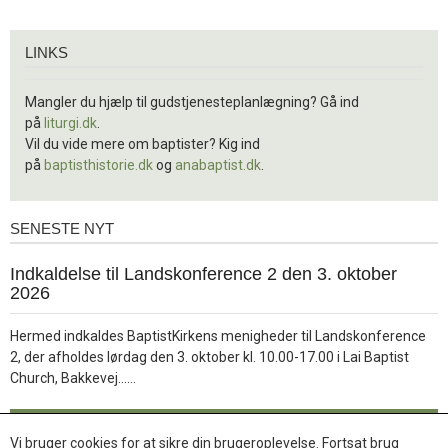
Links
LINKS
Mangler du hjælp til gudstjenesteplanlægning? Gå ind
på
liturgi.dk
.
Vil du vide mere om baptister? Kig ind
på
baptisthistorie.dk
og
anabaptist.dk
.
SENESTE NYT
Seneste
nyt
1.
Indkaldelse til Landskonference 2 den 3. oktober
jul.
2026
2026
Hermed indkaldes BaptistKirkens menigheder til Landskonference
2, der afholdes lørdag den 3. oktober kl. 10.00-17.00 i Lai Baptist
Læs
Church, Bakkevej……
mere
Læs mere
Vi bruger cookies for at sikre din brugeroplevelse. Fortsat brug