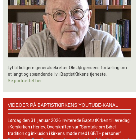
Lyt til tidligere generalsekretær Ole Jørgensens fortælling om
et langt og spændende liv i BaptistKirkens tjeneste.
Se portrættet her.
Videoer
VIDEOER PÅ BAPTISTKIRKENS YOUTUBE-KANAL
på
BaptistKirkens
YouTube-
Lørdag den 31. januar 2026 inviterede BaptistKirken til læredag
kanal
i Korskirken i Herlev. Overskriften var ”Samtale om Bibel,
tradition og inklusion i kirkens møde med LGBT+ personer.”