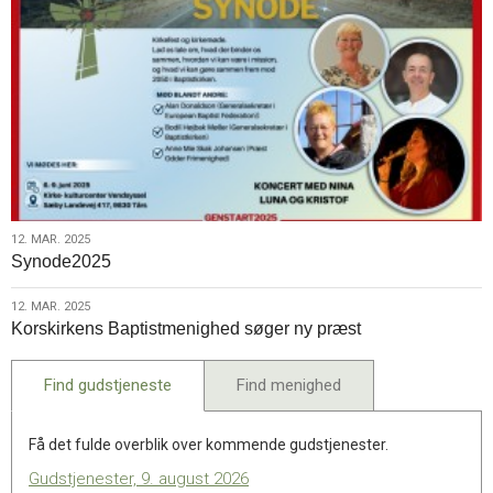
12.
12. MAR. 2025
Synode2025
mar.
2025
12.
12. MAR. 2025
Korskirkens Baptistmenighed søger ny præst
mar.
2025
Find gudstjeneste
Find menighed
Få det fulde overblik over kommende gudstjenester.
Gudstjenester, 9. august 2026