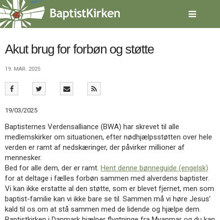
Spring
menu
over
og
gå
Akut brug for forbøn og støtte
til
indhold
Vend
19. MAR. 2025
tilbage
til
forsiden
Gå
1.0:
Forside
19/03/2025
til
2.0:
Nyheder
Baptisternes Verdensalliance (BWA) har skrevet til alle
vores
3.0:
Kalender
medlemskirker om situationen, efter nødhjælpsstøtten over hele
guide
4.0:
Inspiration
verden er ramt af nedskæringer, der påvirker millioner af
for
5.0:
Værktøjskassen
mennesker.
tilgængelighed
6.0:
Mission
Bed for alle dem, der er ramt.
Hent denne bønneguide (engelsk)
7.0:
Om
for at deltage i fælles forbøn sammen med alverdens baptister.
BaptistKirken
Vi kan ikke erstatte al den støtte, som er blevet fjernet, men som
8.0:
Kontakt
baptist-familie kan vi ikke bare se til. Sammen må vi høre Jesus’
9.0:
Forside
kald til os om at stå sammen med de lidende og hjælpe dem.
10.0:
Nyheder
Baptistkirken i Danmark hjælper flygtninge fra Myanmar og du kan