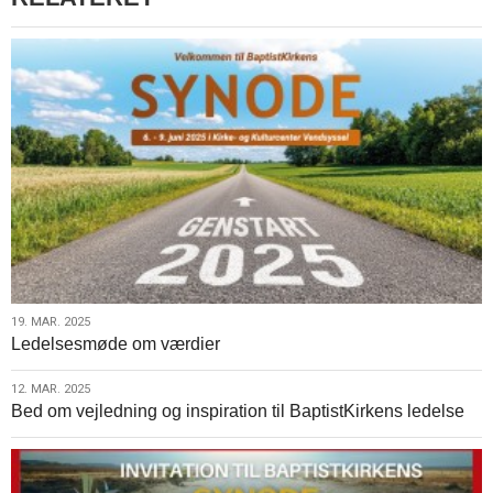
indlæg:
”Lad
os
tale
om
tro”
–
Danskerne
husker
kampagnen
19.
19. MAR. 2025
Ledelsesmøde om værdier
mar.
2025
12.
12. MAR. 2025
Bed om vejledning og inspiration til BaptistKirkens ledelse
mar.
2025