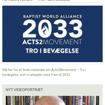
-
Tro
i
bevægelse
Klik her for at finde materiale om Acts2Movement – Tro i
bevægelse, som vi arbejder med frem til 2033.
Nyt
NYT VIDEOPORTRÆT
videoportræt