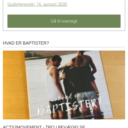
Gudstjenester, 16. august 2026
Gå til oversigt
HVAD ER BAPTISTER?
Hvad
er
baptister?
ACTS2MOVEMENT - TRO I BEVÆGELSE
Acts2Movement