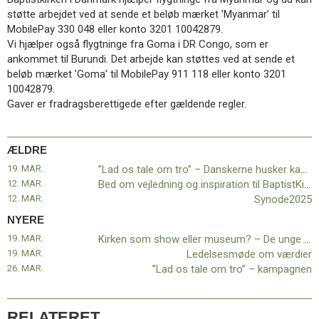
11.0:
Kalender
støtte arbejdet ved at sende et beløb mærket ’Myanmar’ til
12.0:
Inspiration
MobilePay 330 048 eller konto 3201 10042879.
13.0:
Værktøjskassen
Vi hjælper også flygtninge fra Goma i DR Congo, som er
14.0:
Mission
ankommet til Burundi. Det arbejde kan støttes ved at sende et
15.0:
Om
beløb mærket ’Goma’ til MobilePay 911 118 eller konto 3201
BaptistKirken
10042879.
16.0:
Kontakt
Gaver er fradragsberettigede efter gældende regler.
Næste
indlæg:
Kirken
ÆLDRE
som
19. MAR.
”Lad os tale om tro” – Danskerne husker kampagnen
show
12. MAR.
Bed om vejledning og inspiration til BaptistKirkens ledelse
eller
12. MAR.
Synode2025
museum?
NYERE
–
19. MAR.
Kirken som show eller museum? – De unge gider ingen af delene!
De
19. MAR.
Ledelsesmøde om værdier
unge
26. MAR.
”Lad os tale om tro” – kampagnen
gider
ingen
af
delene!
RELATERET
Forrige