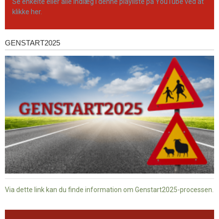
Se enkelte eller alle indlæg i denne playliste på YouTube ved at
klikke her.
GENSTART2025
Genstart2025
Via dette link kan du finde information om Genstart2025-processen.
Dansk