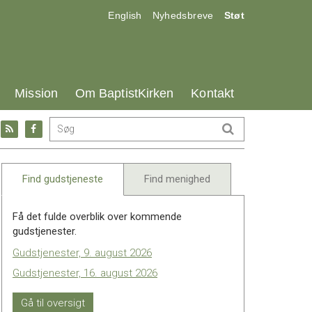
17.0:
18.0:
19.0:
English
Nyhedsbreve
Støt
25.0:
26.0:
27.0:
Mission
Om BaptistKirken
Kontakt
Gå
Gå
til:
til:
l
RSS
Facebook
feed
Find gudstjeneste
Find menighed
Få det fulde overblik over kommende
gudstjenester.
Gudstjenester, 9. august 2026
Gudstjenester, 16. august 2026
Gå til oversigt