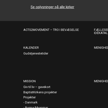
Se oplysninger på alle kirker
ACTS2MOVEMENT – TRO I BEVÆGELSE
FÆLLESER
IDÉKATA
KALENDER
MENIGHE
Gudstjenestetider
MISSION
MENIGHE
Giv til liv – gavekort
BaptistKirkens projekter
Projekter
Danmark
Burma/Myanmar