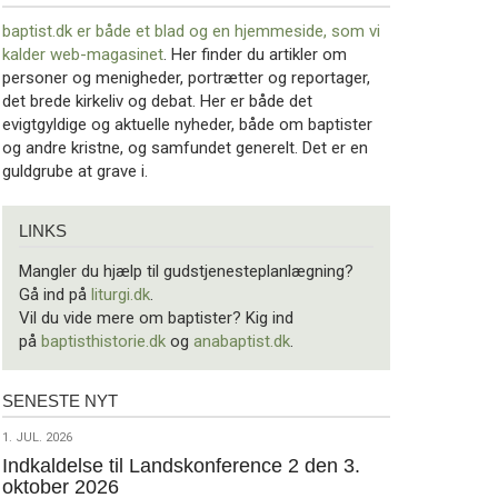
baptist.dk er både et blad og en
hjemmeside, som vi
kalder web-magasinet
. Her finder du artikler om
personer og menigheder, portrætter og reportager,
det brede kirkeliv og debat. Her er både det
evigtgyldige og aktuelle nyheder, både om baptister
og andre kristne, og samfundet generelt. Det er en
guldgrube at grave i.
Links
LINKS
Mangler du hjælp til gudstjenesteplanlægning?
Gå ind på
liturgi.dk
.
Vil du vide mere om baptister? Kig ind
på
baptisthistorie.dk
og
anabaptist.dk
.
SENESTE NYT
Seneste
nyt
1.
1. JUL. 2026
jul.
Indkaldelse til Landskonference 2 den 3.
oktober 2026
2026