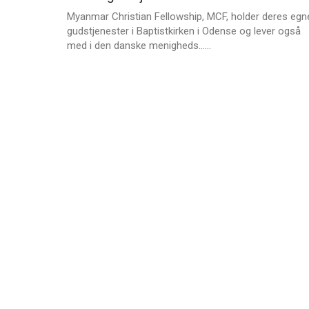
r
der
2023
Myanmar Christian Fellowship, MCF, holder deres egn
e
giver
gudstjenester i Baptistkirken i Odense og lever også
enlige
L
med i den danske menigheds……
mødre
æ
i
s
Rwanda
m
nyt
e
liv
r
e