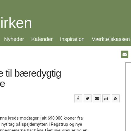
irken
21.0:
22.0:
23.0:
24.0:
Nyheder
Kalender
Inspiration
Værktøjskassen
Gå
til:
Emai
 til bæredygtig
se
ne kreds modtager i alt 690.000 kroner fra
 nyt tag på spejderhytten i Regstrup og nye
Rønnespejderne har både fået nye vinduer og en