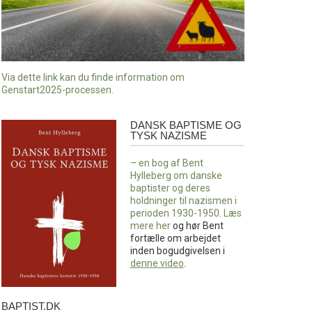
Via dette link kan du finde information om
Genstart2025-processen.
DANSK BAPTISME OG
Dansk
TYSK NAZISME
baptisme
og
– en bog af Bent
tysk
Hylleberg om danske
nazisme
baptister og deres
holdninger til nazismen i
perioden 1930-1950. Læs
mere
her
og hør Bent
fortælle om arbejdet
inden bogudgivelsen i
denne video
.
BAPTIST.DK
baptist.dk