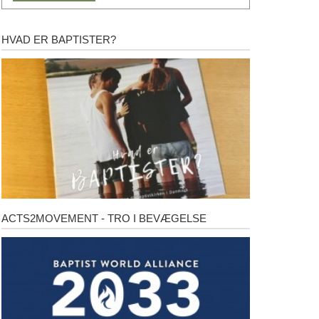
HVAD ER BAPTISTER?
Hvad
er
baptister?
ACTS2MOVEMENT - TRO I BEVÆGELSE
Acts2Movement
-
Tro
i
bevægelse