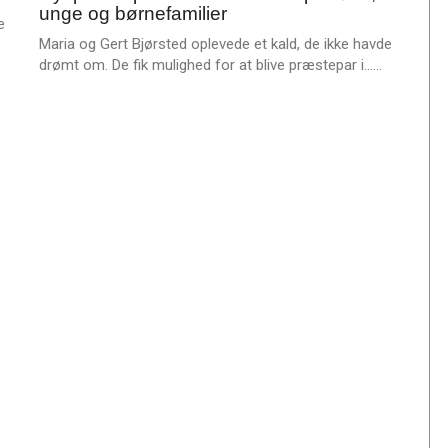
e
unge og børnefamilier
2023
e
r
Maria og Gert Bjørsted oplevede et kald, de ikke havde
e
L
drømt om. De fik mulighed for at blive præstepar i……
æ
s
m
e
r
e