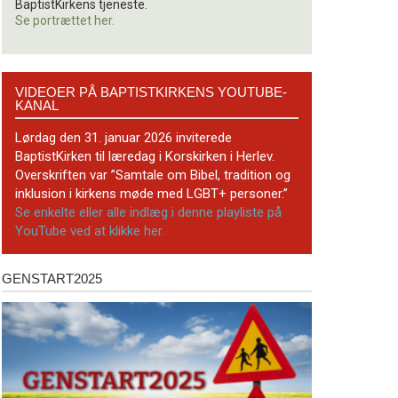
BaptistKirkens tjeneste.
Se portrættet her.
Videoer
VIDEOER PÅ BAPTISTKIRKENS YOUTUBE-
på
KANAL
BaptistKirkens
YouTube-
Lørdag den 31. januar 2026 inviterede
kanal
BaptistKirken til læredag i Korskirken i Herlev.
Overskriften var ”Samtale om Bibel, tradition og
inklusion i kirkens møde med LGBT+ personer.”
Se enkelte eller alle indlæg i denne playliste på
YouTube ved at klikke her.
GENSTART2025
Genstart2025