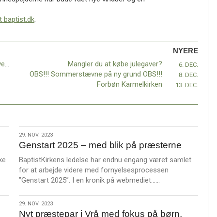
 baptist.dk
.
NYERE
”Young Single Mothers” – projektet, der giver enlige mødre i Rwanda nyt liv
Mangler du at købe julegaver?
6. DEC.
OBS!!! Sommerstævne på ny grund OBS!!!
8. DEC.
Forbøn Karmelkirken
13. DEC.
29.
29. NOV. 2023
Genstart 2025 – med blik på præsterne
nov.
2023
ke
BaptistKirkens ledelse har endnu engang været samlet
for at arbejde videre med fornyelsesprocessen
L
”Genstart 2025”. I en kronik på webmediet……
æ
s
29.
29. NOV. 2023
m
Nyt præstepar i Vrå med fokus på børn,
nov.