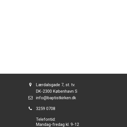
Adresse:
Lærdalsgade 7, st. tv.
Adresse:
DK-2300
København S
Send
info@baptistkirken.dk
email:
Tlf.:
3259 0708
Telefontid:
Mandag-fredag kl. 9-12