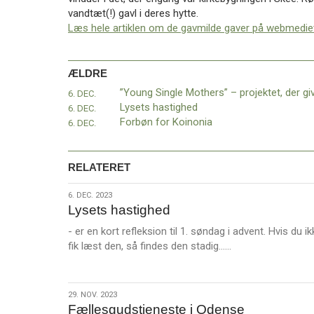
11.0:
Kalender
vandtæt(!) gavl i deres hytte.
12.0:
Inspiration
Læs hele artiklen om de gavmilde gaver på webmediet
13.0:
Værktøjskassen
14.0:
Mission
15.0:
Om
ÆLDRE
BaptistKirken
6. DEC.
16.0:
Kontakt
Lysets hastighed
6. DEC.
Næste
Forbøn for Koinonia
6. DEC.
indlæg:
Mangler
du
RELATERET
at
købe
6.
6. DEC. 2023
julegaver?
Lysets hastighed
dec.
Forrige
2023
- er en kort refleksion til 1. søndag i advent. Hvis du ik
indlæg:
L
fik læst den, så findes den stadig……
”Young
æ
Single
s
Mothers”
m
–
29.
29. NOV. 2023
e
Fællesgudstjeneste i Odense
projektet,
nov.