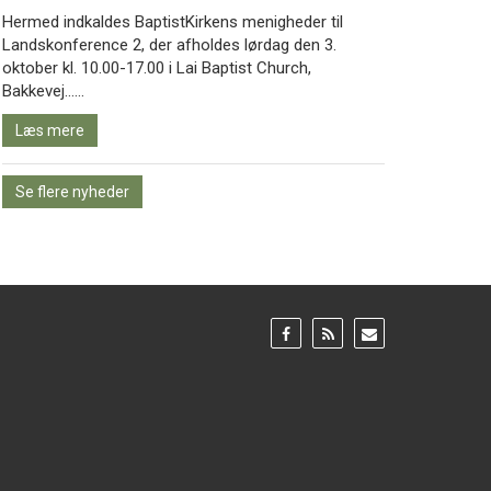
Hermed indkaldes BaptistKirkens menigheder til
Landskonference 2, der afholdes lørdag den 3.
oktober kl. 10.00-17.00 i Lai Baptist Church,
Læs
Bakkevej……
mere
Læs mere
Se flere nyheder
Gå
Gå
Gå
til:
til:
til:
Facebook
RSS
Email
feed