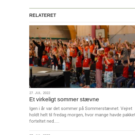
RELATERET
27.
27. JUL. 2022
Et virkeligt sommer stævne
jul.
2022
Igen i år var det sommer på Sommerstævnet. Vejret
holdt helt til fredag morgen, hvor mange havde pakke
L
forteltet ned……
æ
s