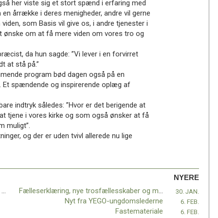
så her viste sig et stort spænd i erfaring med
 en årrække i deres menigheder, andre vil gerne
iden, som Basis vil give os, i andre tjenester i
ligt ønske om at få mere viden om vores tro og
cist, da hun sagde: ”Vi lever i en forvirret
t at stå på.”
ommende program bød dagen også på en
. Et spændende og inspirerende oplæg af
are indtryk således: ”Hvor er det berigende at
t tjene i vores kirke og som også ønsker at få
m muligt”.
nger, og der er uden tvivl allerede nu lige
NYERE
Assisterende præst indsat i Baptistkirken i Odense
Fælleserklæring, nye trosfællesskaber og meget andet
30. JAN.
Nyt fra YEGO-ungdomslederne
6. FEB.
Fastemateriale
6. FEB.