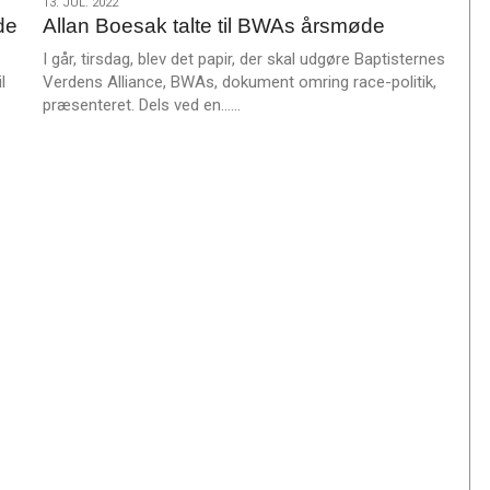
13.
13. JUL. 2022
de
Allan Boesak talte til BWAs årsmøde
jul.
2022
I går, tirsdag, blev det papir, der skal udgøre Baptisternes
l
Verdens Alliance, BWAs, dokument omring race-politik,
L
præsenteret. Dels ved en……
æ
s
m
e
r
e