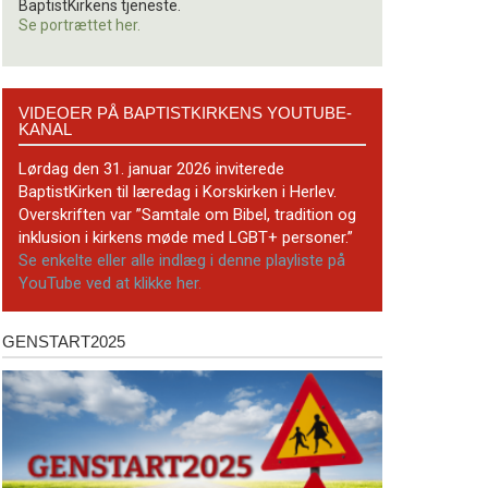
BaptistKirkens tjeneste.
Se portrættet her.
Videoer
VIDEOER PÅ BAPTISTKIRKENS YOUTUBE-
på
KANAL
BaptistKirkens
YouTube-
Lørdag den 31. januar 2026 inviterede
kanal
BaptistKirken til læredag i Korskirken i Herlev.
Overskriften var ”Samtale om Bibel, tradition og
inklusion i kirkens møde med LGBT+ personer.”
Se enkelte eller alle indlæg i denne playliste på
YouTube ved at klikke her.
GENSTART2025
Genstart2025