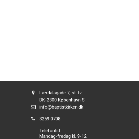
Adresse:
Lærdalsgade 7, st. tv.
Adresse:
DK-2300
København S
Send
info@baptistkirken.dk
email:
Tlf.:
3259 0708
Telefontid:
Mandag-fredag kl. 9-12