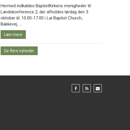
Hermed indkaldes BaptistKirkens menigheder til
Landskonference 2, der afholdes lørdag den 3.
oktober kl. 10.00-17.00 i Lai Baptist Church,
Læs
Bakkevej……
mere
Læs mere
Se flere nyheder
Gå
Gå
Gå
til:
til:
til:
Facebook
RSS
Email
feed