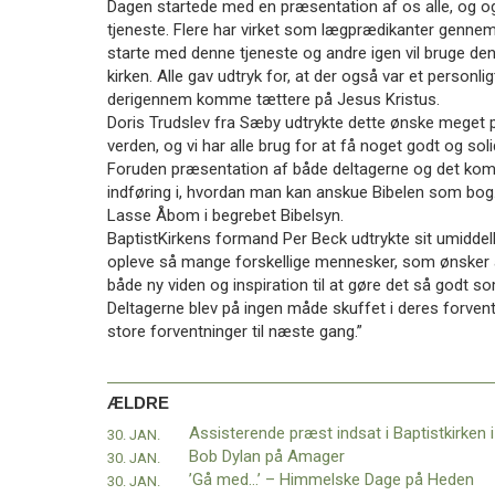
Dagen startede med en præsentation af os alle, og og
i
tjeneste. Flere har virket som lægprædikanter gennem
Odense
starte med denne tjeneste og andre igen vil bruge den v
kirken. Alle gav udtryk for, at der også var et person
derigennem komme tættere på Jesus Kristus.
Doris Trudslev fra Sæby udtrykte dette ønske meget præ
verden, og vi har alle brug for at få noget godt og solid
Foruden præsentation af både deltagerne og det k
indføring i, hvordan man kan anskue Bibelen som bog
Lasse Åbom i begrebet Bibelsyn.
BaptistKirkens formand Per Beck udtrykte sit umiddelb
opleve så mange forskellige mennesker, som ønsker a
både ny viden og inspiration til at gøre det så godt so
Deltagerne blev på ingen måde skuffet i deres forventni
store forventninger til næste gang.”
ÆLDRE
30. JAN.
Bob Dylan på Amager
30. JAN.
’Gå med…’ – Himmelske Dage på Heden
30. JAN.