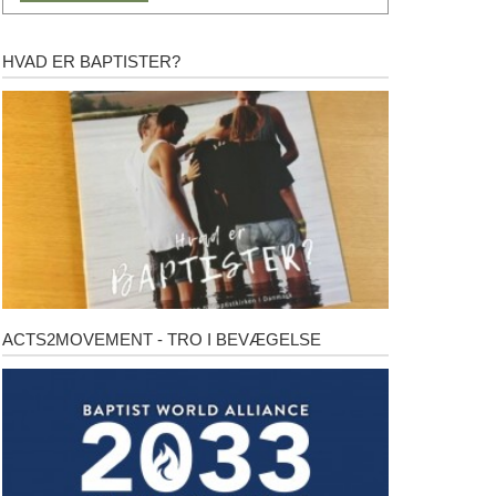
HVAD ER BAPTISTER?
Hvad
er
baptister?
ACTS2MOVEMENT - TRO I BEVÆGELSE
Acts2Movement
-
Tro
i
bevægelse