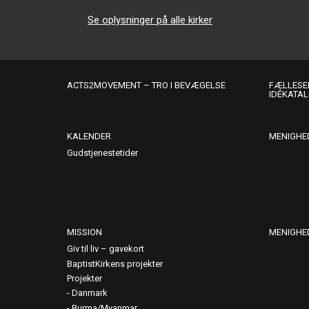
Se oplysninger på alle kirker
ACTS2MOVEMENT – TRO I BEVÆGELSE
FÆLLESER
IDÉKATA
KALENDER
MENIGHE
Gudstjenestetider
MISSION
MENIGHE
Giv til liv – gavekort
BaptistKirkens projekter
Projekter
Danmark
Burma/Myanmar