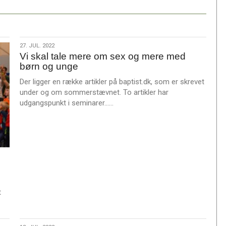
27.
27. JUL. 2022
Vi skal tale mere om sex og mere med
jul.
børn og unge
2022
Der ligger en række artikler på baptist.dk, som er skrevet
under og om sommerstævnet. To artikler har
L
udgangspunkt i seminarer……
æ
s
m
e
r
e
t