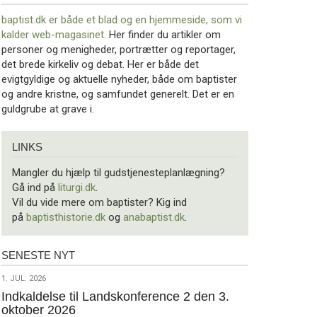
baptist.dk er både et blad og en
hjemmeside, som vi
kalder web-magasinet
. Her finder du artikler om
personer og menigheder, portrætter og reportager,
det brede kirkeliv og debat. Her er både det
evigtgyldige og aktuelle nyheder, både om baptister
og andre kristne, og samfundet generelt. Det er en
guldgrube at grave i.
Links
LINKS
Mangler du hjælp til gudstjenesteplanlægning?
Gå ind på
liturgi.dk
.
Vil du vide mere om baptister? Kig ind
på
baptisthistorie.dk
og
anabaptist.dk
.
SENESTE NYT
Seneste
nyt
1.
1. JUL. 2026
jul.
Indkaldelse til Landskonference 2 den 3.
oktober 2026
2026