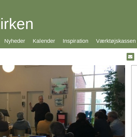
irken
21.0:
22.0:
23.0:
24.0:
Nyheder
Kalender
Inspiration
Værktøjskassen
Gå
til:
Emai