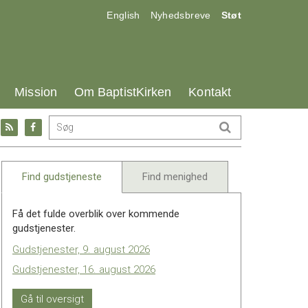
17.0:
18.0:
19.0:
English
Nyhedsbreve
Støt
25.0:
26.0:
27.0:
Mission
Om BaptistKirken
Kontakt
Gå
Gå
til:
til:
l
RSS
Facebook
feed
Find gudstjeneste
Find menighed
Få det fulde overblik over kommende
gudstjenester.
Gudstjenester, 9. august 2026
Gudstjenester, 16. august 2026
Gå til oversigt