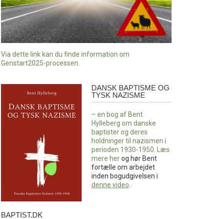
Via dette link kan du finde information om
Genstart2025-processen.
DANSK BAPTISME OG
Dansk
TYSK NAZISME
baptisme
og
– en bog af Bent
tysk
Hylleberg om danske
nazisme
baptister og deres
holdninger til nazismen i
perioden 1930-1950. Læs
mere
her
og hør Bent
fortælle om arbejdet
inden bogudgivelsen i
denne video
.
BAPTIST.DK
baptist.dk