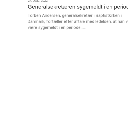
27.
27. JUL. 2022
m
Generalsekretæren sygemeldt i en perio
jul.
e
2022
Torben Andersen, generalsekretær i Baptistkirken i
r
Danmark, fortæller efter aftale med ledelsen, at han vi
e
L
være sygemeldt i en periode.……
æ
s
m
e
r
e