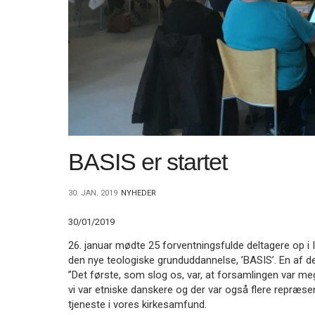
11.0:
Kalender
12.0:
Inspiration
13.0:
Værktøjskassen
14.0:
Mission
15.0:
Om
BaptistKirken
16.0:
Kontakt
Næste
indlæg:
Fælleserklæring,
BASIS er startet
nye
trosfællesskaber
og
30. JAN. 2019
NYHEDER
meget
andet
Forrige
30/01/2019
indlæg:
26. januar mødte 25 forventningsfulde deltagere op i 
Assisterende
den nye teologiske grunduddannelse, ’BASIS’. En af de
præst
”Det første, som slog os, var, at forsamlingen var meg
indsat
vi var etniske danskere og der var også flere repræse
i
tjeneste i vores kirkesamfund.
Baptistkirken